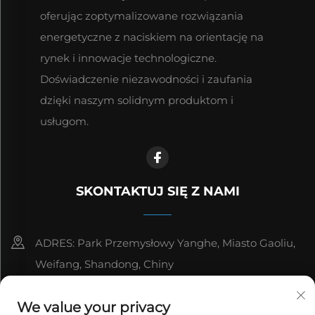
oferując zoptymalizowane rozwiązania
energetyczne z naciskiem na orientację na
rynek i innowacje technologiczne.
Doświadczenie niezawodności i zaufania
dzięki naszym solidnym produktom i
usługom.
SKONTAKTUJ SIĘ Z NAMI
ADRES: Park Przemysłowy Yanghe, Miasto Gaoliu,
Weifang, Shandong, Chiny
8615006666497
We value your privacy