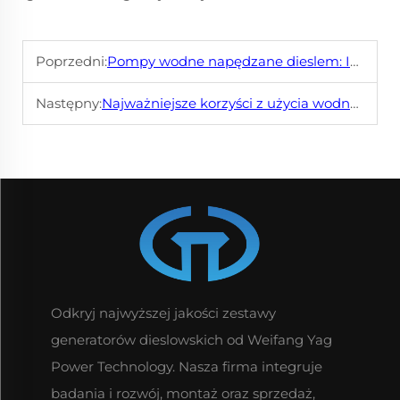
Poprzedni:
Pompy wodne napędzane dieslem: Idealne rozwiązanie dla ciężkiego nawadniania
Następny:
Najważniejsze korzyści z użycia wodnych pomp dieslowych w nowoczesnym rolnictwie
Odkryj najwyższej jakości zestawy
generatorów dieslowskich od Weifang Yag
Power Technology. Nasza firma integruje
badania i rozwój, montaż oraz sprzedaż,