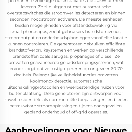
permanente volledige-huisinstallaties die 20kW of meer
leveren. Ze zijn uitgerust met automatische
overstapswitches die stroomverlies detecteren en binnen
seconden noodstroom activeren. De meeste eenheden
bieden mogelijkheden voor afstandsbewaking via
smartphone-apps, zodat gebruikers brandstofniveaus,
stroomoutput en onderhoudsplanningen vanaf elke locatie
kunnen controleren. De generatoren gebruiken efficiënte
brandstofverbruiksystemen en werken op verschillende
brandstoffen zoals aardgas, propanegas of diesel. Ze
omvatten geavanceerde geluidsdempingsystemen, wat
ervoor zorgt dat ze rustig opereren op ongeveer 60-70
decibels. Belangrijke veiligheidsfuncties omvatten
koolmonoxidetectie, automatische
uitschakelingprotocollen en weerbestendige huizen voor
buitenplaatsing. Deze generatoren zijn ontworpen voor
zowel residentiële als commerciële toepassingen, en bieden
betrouwbare stroomoplossingen tijdens noodgevallen,
gepland onderhoud of off-grid operaties.
Aanbevelingen voor Nieuwe