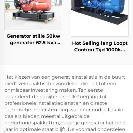
Aangesloten Spanning
Retour
Generator stille 50kw
generator 62.5 kva
Hot Selling lang Loopt
generator 60 kva stille
Continu Tijd 1000kw
prijs
1500kw 1600kw
2000kw Aardgas
Generator Set
Het kiezen van een generatieinstallatie in de buurt
biedt vele praktische voordelen die het tot een
onmisbaar investering maken. Ten eerste
garandeert de nabijheid snelle toegang tot
professionele installatiediensten en directe
technische ondersteuning wanneer nodig. Lokale
dealers bieden meestal uitgebreide
onderhoudspakketten, zodat je generator het hele
jaar in optimale staat blijft. De voorraad onderdelen