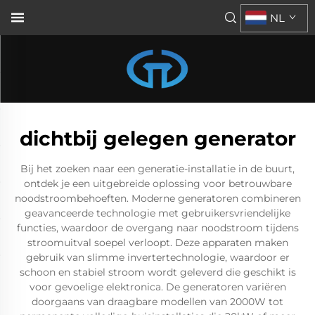
NL
dichtbij gelegen generator
Bij het zoeken naar een generatie-installatie in de buurt,
ontdek je een uitgebreide oplossing voor betrouwbare
noodstroombehoeften. Moderne generatoren combineren
geavanceerde technologie met gebruikersvriendelijke
functies, waardoor de overgang naar noodstroom tijdens
stroomuitval soepel verloopt. Deze apparaten maken
gebruik van slimme invertertechnologie, waardoor er
schoon en stabiel stroom wordt geleverd die geschikt is
voor gevoelige elektronica. De generatoren variëren
doorgaans van draagbare modellen van 2000W tot