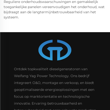
Reguliere onderhoudswaarschuwingen en gemakkelijk
toegankelijke panelen vereenvoudigen het onderhoud, wat
bijdraagt aan de langtermijnbetrouwbaarheid van het
systeem.
Ontdek topkwaliteit dieselgeneratoren van
Weifang Yag Power Technology. Ons bedrijf
integreert O&O, montage en verkoop, en biedt
geoptimaliseerde energieoplossingen met een
focus op marktorientatie en technologische
innovatie. Ervaring betrouwbaarheid en