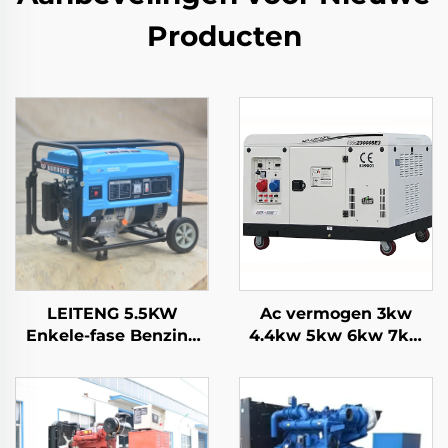
Producten
LEITENG 5.5KW
Ac vermogen 3kw
Enkele-fase Benzine
4.4kw 5kw 6kw 7kw
Generator 420cc
8kw 9kw 10kw 12kw
Vermogen 50Hz/60Hz
Luchtgekoelde
Frequentie 2KW
benzine generator
Aangesloten
Vermogen 380V