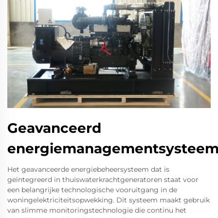
Geavanceerd
energiemanagementsystee
Het geavanceerde energiebeheersysteem dat is
geïntegreerd in thuiswaterkrachtgeneratoren staat voor
een belangrijke technologische vooruitgang in de
woningelektriciteitsopwekking. Dit systeem maakt gebruik
van slimme monitoringstechnologie die continu het