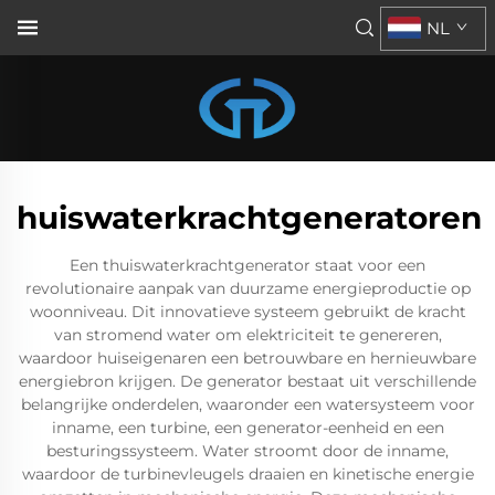
NL
huiswaterkrachtgeneratoren
Een thuiswaterkrachtgenerator staat voor een
revolutionaire aanpak van duurzame energieproductie op
woonniveau. Dit innovatieve systeem gebruikt de kracht
van stromend water om elektriciteit te genereren,
waardoor huiseigenaren een betrouwbare en hernieuwbare
energiebron krijgen. De generator bestaat uit verschillende
belangrijke onderdelen, waaronder een watersysteem voor
inname, een turbine, een generator-eenheid en een
besturingssysteem. Water stroomt door de inname,
waardoor de turbinevleugels draaien en kinetische energie