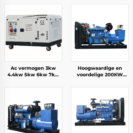
Ac vermogen 3kw
Hoogwaardige en
4.4kw 5kw 6kw 7kw
voordelige 200KW
8kw 9kw 10kw 12kw
Ricardo
Luchtgekoelde
dieselgeneratorset
benzine generator