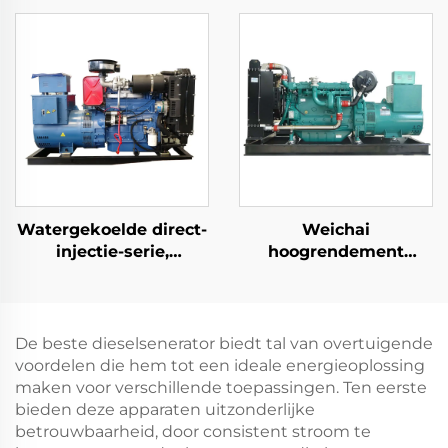
dieselgeneratorset
voor
stroomopwekking
Watergekoelde direct-
Weichai
injectie-serie,
hoogrendement
veelgebruikte
energiebesparende
dieselgeneratorsets
noodstroomvoorziening
132KW
dieselgeneratorset
De beste dieselsenerator biedt tal van overtuigende
voordelen die hem tot een ideale energieoplossing
maken voor verschillende toepassingen. Ten eerste
bieden deze apparaten uitzonderlijke
betrouwbaarheid, door consistent stroom te