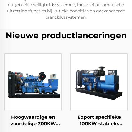
uitgebreide veiligheidssystemen, inclusief automatische
uitzettingsfuncties bij kritieke condities en geavanceerde
brandblussystemen.
Nieuwe productlanceringen
Hoogwaardige en
Export specifieke
voordelige 200KW
100KW stabiele
Ricardo
dieselgeneratorset