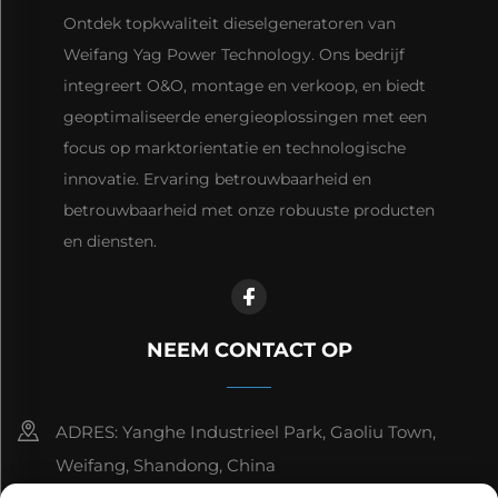
Ontdek topkwaliteit dieselgeneratoren van
Weifang Yag Power Technology. Ons bedrijf
integreert O&O, montage en verkoop, en biedt
geoptimaliseerde energieoplossingen met een
focus op marktorientatie en technologische
innovatie. Ervaring betrouwbaarheid en
betrouwbaarheid met onze robuuste producten
en diensten.
NEEM CONTACT OP
ADRES: Yanghe Industrieel Park, Gaoliu Town,
Weifang, Shandong, China