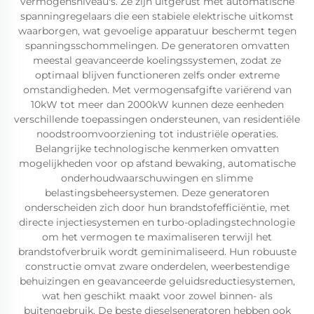
vermogensniveau's. Ze zijn uitgerust met automatische
spanningregelaars die een stabiele elektrische uitkomst
waarborgen, wat gevoelige apparatuur beschermt tegen
spanningsschommelingen. De generatoren omvatten
meestal geavanceerde koelingssystemen, zodat ze
optimaal blijven functioneren zelfs onder extreme
omstandigheden. Met vermogensafgifte variërend van
10kW tot meer dan 2000kW kunnen deze eenheden
verschillende toepassingen ondersteunen, van residentiële
noodstroomvoorziening tot industriële operaties.
Belangrijke technologische kenmerken omvatten
mogelijkheden voor op afstand bewaking, automatische
onderhoudwaarschuwingen en slimme
belastingsbeheersystemen. Deze generatoren
onderscheiden zich door hun brandstofefficiëntie, met
directe injectiesystemen en turbo-opladingstechnologie
om het vermogen te maximaliseren terwijl het
brandstofverbruik wordt geminimaliseerd. Hun robuuste
constructie omvat zware onderdelen, weerbestendige
behuizingen en geavanceerde geluidsreductiesystemen,
wat hen geschikt maakt voor zowel binnen- als
buitengebruik. De beste dieselseneratoren hebben ook