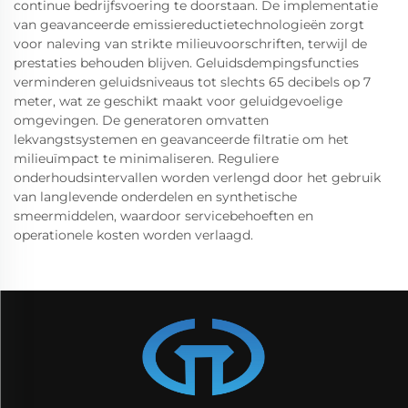
continue bedrijfsvoering te doorstaan. De implementatie
van geavanceerde emissiereductietechnologieën zorgt
voor naleving van strikte milieuvoorschriften, terwijl de
prestaties behouden blijven. Geluidsdempingsfuncties
verminderen geluidsniveaus tot slechts 65 decibels op 7
meter, wat ze geschikt maakt voor geluidgevoelige
omgevingen. De generatoren omvatten
lekvangstsystemen en geavanceerde filtratie om het
milieuïmpact te minimaliseren. Reguliere
onderhoudsintervallen worden verlengd door het gebruik
van langlevende onderdelen en synthetische
smeermiddelen, waardoor servicebehoeften en
operationele kosten worden verlaagd.