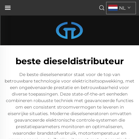
NL
beste dieseldistributeur
De beste dieselsenerator staat voor de top van
betrouwbare technologie voor elektriciteitsopwekking, met
een ongeëvenaarde prestatie en betrouwbaarheid voor
diverse toepassingen. Deze state-of-the-art eenheden
combineren robuuste techniek met geavanceerde functies
om een consistent stroomvermogen te leveren in
eisenrijke situaties. Moderne dieselseneratoren omvatten
geavanceerde elektronische controle-systemen die
prestatieparameters monitoren en optimaliseren,
waaronder brandstofverbruik, motortemperatuur en