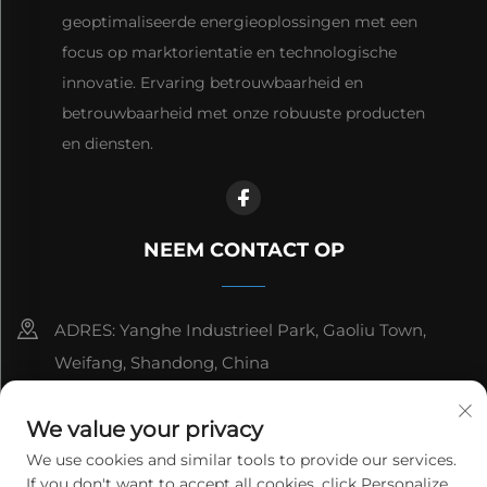
geoptimaliseerde energieoplossingen met een
focus op marktorientatie en technologische
innovatie. Ervaring betrouwbaarheid en
betrouwbaarheid met onze robuuste producten
en diensten.
NEEM CONTACT OP
ADRES: Yanghe Industrieel Park, Gaoliu Town,
Weifang, Shandong, China
8615006666497
We value your privacy
[email protected]
We use cookies and similar tools to provide our services.
If you don't want to accept all cookies, click Personalize