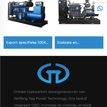
Export specifieke 100KW
Stabiele en
stabiele
veelgebruikte SDEC
dieselgeneratorset voor
300KW
stroomopwekking
dieselgeneratorset met
hoog vermogen
Ontdek topkwaliteit dieselgeneratoren van
Weifang Yag Power Technology. Ons bedrijf
integreert O&O, montage en verkoop, en biedt