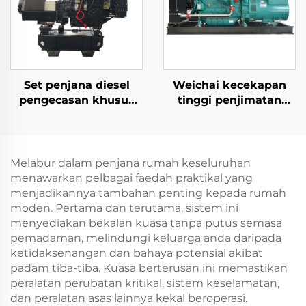
Set penjana diesel
Weichai kecekapan
pengecasan khusus
tinggi penjimatan
kenderaan udara
tenaga bekalan kuasa
tanpa pemandu
set penjana diesel
mudah alih
132KW
Melabur dalam penjana rumah keseluruhan
menawarkan pelbagai faedah praktikal yang
menjadikannya tambahan penting kepada rumah
moden. Pertama dan terutama, sistem ini
menyediakan bekalan kuasa tanpa putus semasa
pemadaman, melindungi keluarga anda daripada
ketidaksenangan dan bahaya potensial akibat
padam tiba-tiba. Kuasa berterusan ini memastikan
peralatan perubatan kritikal, sistem keselamatan,
dan peralatan asas lainnya kekal beroperasi.