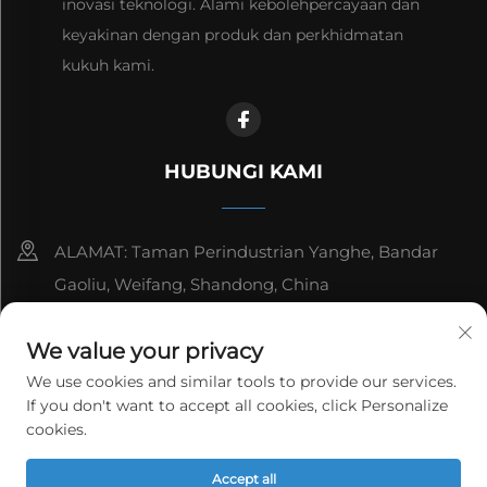
inovasi teknologi. Alami kebolehpercayaan dan
keyakinan dengan produk dan perkhidmatan
kukuh kami.
HUBUNGI KAMI
ALAMAT: Taman Perindustrian Yanghe, Bandar
Gaoliu, Weifang, Shandong, China
8615006666497
We value your privacy
[email protected]
We use cookies and similar tools to provide our services.
If you don't want to accept all cookies, click Personalize
cookies.
Hak Cipta © WeiFang Yag Power Technology Co., Ltd.
Accept all
Semua hak tertahan.
Dasar Privasi