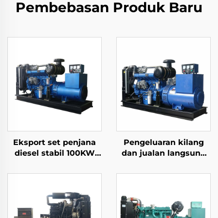
Pembebasan Produk Baru
Eksport set penjana
Pengeluaran kilang
diesel stabil 100KW
dan jualan langsung
khusus untuk
set penjana diesel
penjanaan kuasa
Ricardo berprestasi
tinggi