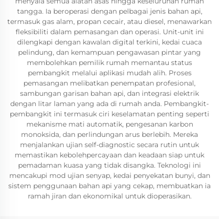
menyala semua alatan asas hingga keseluruhan rumah
tangga. Ia beroperasi dengan pelbagai jenis bahan api,
termasuk gas alam, propan cecair, atau diesel, menawarkan
fleksibiliti dalam pemasangan dan operasi. Unit-unit ini
dilengkapi dengan kawalan digital terkini, kedai cuaca
pelindung, dan kemampuan pengawasan pintar yang
membolehkan pemilik rumah memantau status
pembangkit melalui aplikasi mudah alih. Proses
pemasangan melibatkan penempatan profesional,
sambungan garisan bahan api, dan integrasi elektrik
dengan litar laman yang ada di rumah anda. Pembangkit-
pembangkit ini termasuk ciri keselamatan penting seperti
mekanisme mati automatik, pengesanan karbon
monoksida, dan perlindungan arus berlebih. Mereka
menjalankan ujian self-diagnostic secara rutin untuk
memastikan kebolehpercayaan dan keadaan siap untuk
pemadaman kuasa yang tidak disangka. Teknologi ini
mencakupi mod ujian senyap, kedai penyekatan bunyi, dan
sistem penggunaan bahan api yang cekap, membuatkan ia
ramah jiran dan ekonomikal untuk dioperasikan.