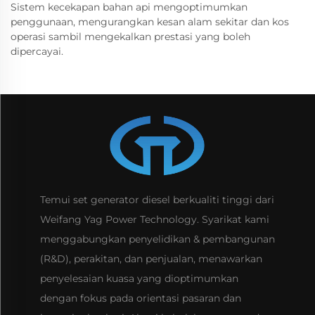
Sistem kecekapan bahan api mengoptimumkan
penggunaan, mengurangkan kesan alam sekitar dan kos
operasi sambil mengekalkan prestasi yang boleh
dipercayai.
Temui set generator diesel berkualiti tinggi dari
Weifang Yag Power Technology. Syarikat kami
menggabungkan penyelidikan & pembangunan
(R&D), perakitan, dan penjualan, menawarkan
penyelesaian kuasa yang dioptimumkan
dengan fokus pada orientasi pasaran dan