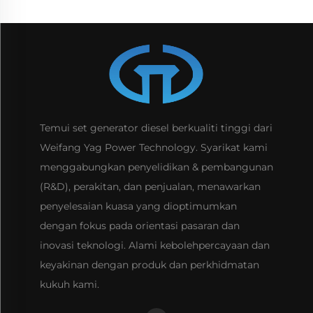
Temui set generator diesel berkualiti tinggi dari
Weifang Yag Power Technology. Syarikat kami
menggabungkan penyelidikan & pembangunan
(R&D), perakitan, dan penjualan, menawarkan
penyelesaian kuasa yang dioptimumkan
dengan fokus pada orientasi pasaran dan
inovasi teknologi. Alami kebolehpercayaan dan
keyakinan dengan produk dan perkhidmatan
kukuh kami.