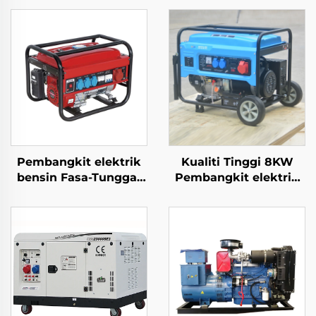
Pembangkit elektrik
Kualiti Tinggi 8KW
bensin Fasa-Tunggal
Pembangkit elektrik
5KW Mula Automatik
Mudah Alih Cina
Enjin 4-tak Penyejuk
Kuasa Berperingkat
Udara Kuasa
6500 dengan Keluaran
Berperingkat 650W
AC Fasa-Tunggal
untuk Penggunaan di
Struktur Dalam Enjin
Rumah dan Luar
untuk Dijual
Hujung Automatik
Frekuensi 50HZ/60HZ