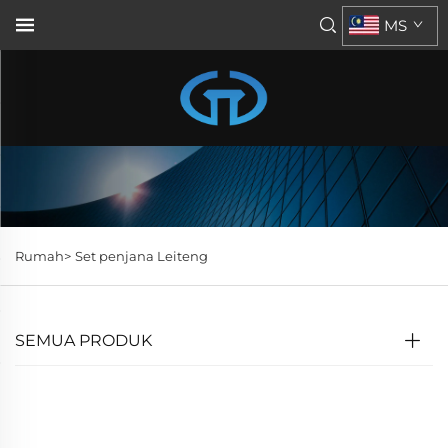
MS
Rumah>
Set penjana Leiteng
SEMUA PRODUK