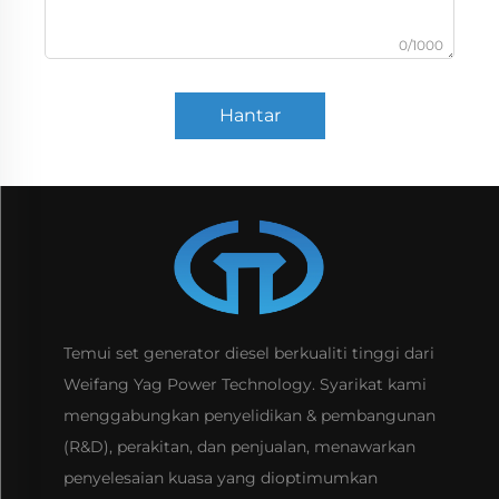
0/1000
Hantar
Temui set generator diesel berkualiti tinggi dari
Weifang Yag Power Technology. Syarikat kami
menggabungkan penyelidikan & pembangunan
(R&D), perakitan, dan penjualan, menawarkan
penyelesaian kuasa yang dioptimumkan