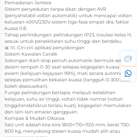
Pemadanan Jentera
Sistem penyedutan tanpa sikat: dengan AVR
(penyahstabil voltan automatik) untuk mencapai voltan
keluaran 400V/230V sistem tiga-fasa empat-dra, faktor
kuasa 0.8.
Tahap perlindungan: pelindungan IP23, insulasi kelas H,
sesuai untuk persekitaran suhu tinggi dan berdebu.
📊 III. Ciri-ciri aplikasi penyokongan
Sistem Kawalan Cerdik
Sokongan start-stop penuh automatik: bermula sendiri
dalam tempoh 0-30 saat selepas kegagalan kuasa
awam (kelajuan kejayaan 99%), mati secara automatik
selepas pemulihan bekalan kuasa (tangguh 0-300 saat
boleh disesuaikan).
Fungsi pelindungan berlapis: meliputi kelebihan
kelajuan, suhu air tinggi, voltan tidak normal (voltan
tinggi/rendah/arus terlalu kuat), kegagalan memulakan
dan lain-lain amaran gangguan.
Kompak & Mudah Dibawa
Saiz unit adalah kira-kira 1800×710×1120 mm, berat 750-
800 kg, menyokong stesen kuasa mudah alih atau