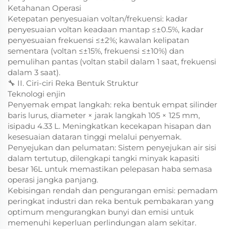
Ketahanan Operasi
Ketepatan penyesuaian voltan/frekuensi: kadar
penyesuaian voltan keadaan mantap ≤±0.5%, kadar
penyesuaian frekuensi ≤±2%; kawalan kelipatan
sementara (voltan ≤±15%, frekuensi ≤±10%) dan
pemulihan pantas (voltan stabil dalam 1 saat, frekuensi
dalam 3 saat).
🔧 II. Ciri-ciri Reka Bentuk Struktur
Teknologi enjin
Penyemak empat langkah: reka bentuk empat silinder
baris lurus, diameter × jarak langkah 105 × 125 mm,
isipadu 4.33 L. Meningkatkan kecekapan hisapan dan
kesesuaian dataran tinggi melalui penyemak.
Penyejukan dan pelumatan: Sistem penyejukan air sisi
dalam tertutup, dilengkapi tangki minyak kapasiti
besar 16L untuk memastikan pelepasan haba semasa
operasi jangka panjang.
Kebisingan rendah dan pengurangan emisi: pemadam
peringkat industri dan reka bentuk pembakaran yang
optimum mengurangkan bunyi dan emisi untuk
memenuhi keperluan perlindungan alam sekitar.