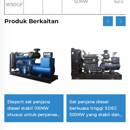
50KW
62.5
W50GF
Produk Berkaitan
Eksport set penjana
Set penjana diesel
diesel stabil 100KW
berkuasa tinggi SDEC
khusus untuk penjanaan
300KW yang stabil dan
kuasa
biasa digunakan