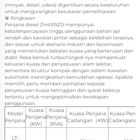
(minyak, diesel, udara) digantikan secara keseluruhan
untuk mengurangkan kesukaran pemeliharaan.
💎 Ringkasan
Penjana diesel ZH4105ZD mempunyai
kebolehpercayaan tinggi, penggunaan bahan api
rendah dan kawalan pintar sebagai kelebihan terasnya,
dan sesuai untuk skenario industri dan kecemasan
yang memerlukan bekalan kuasa yang berterusan dan
stabil. Reka bentuk turbocharged-nya memperkuat
keluaran kuasa dan penyesuaian alam sekitar,
sementara struktur kompak dengan sistem kawalan
automatik meningkatkan kemudahan operasi. Apabila
memilih, perlu memberi perhatian kepada
penyesuaian kuasa ketinggian dan syarat bekerja
tertentu untuk mengoptimalkan kecekapan
penggunaan.
Kuasa
Kuasa
Model
Kuasa Penjana
Kuasa Penj
Penjana
Penjana
Penjana
Cadangan（KW)
Cadangan(K
(KW)
(KVA)
LT-