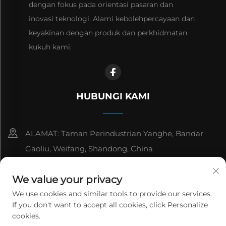
dengan fokus pada orientasi pasaran dan
inovasi teknologi. Alami kebolehpercayaan dan
keyakinan dengan produk dan perkhidmatan
kukuh kami.
HUBUNGI KAMI
ALAMAT: Taman Perindustrian Yanghe, Bandar
Gaoliu, Weifang, Shandong, China
8615006666497
We value your privacy
[email protected]
We use cookies and similar tools to provide our services.
If you don't want to accept all cookies, click Personalize
cookies.