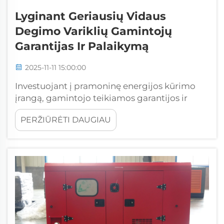
Lyginant Geriausių Vidaus
Degimo Variklių Gamintojų
Garantijas Ir Palaikymą
2025-11-11 15:00:00
Investuojant į pramoninę energijos kūrimo
įrangą, gamintojo teikiamos garantijos ir
techninės priežiūros paslaugos gali žymiai
PERŽIŪRĖTI DAUGIAU
paveikti jūsų ilgalaikį veiklos sėkmingumą.
Svarbu suprasti garantijos apimties niuansus,
paslaugų prieinamumą...