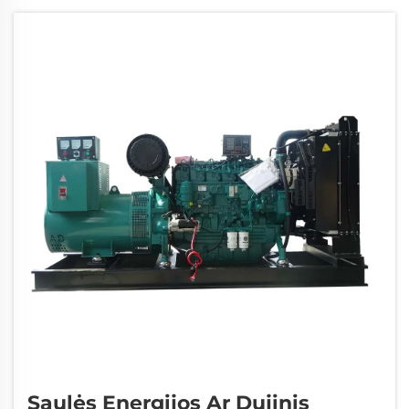
kritinės atsarginės alternatyvos įmonėms,
ligoninėms, duomenų centrams ir
gyvenamosioms vietovėms.
Saulės Energijos Ar Dujinis