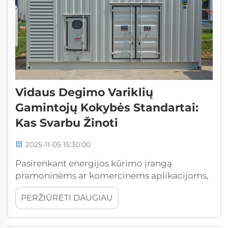
Vidaus Degimo Variklių
Gamintojų Kokybės Standartai:
Kas Svarbu Žinoti
2025-11-05 15:30:00
Pasirenkant energijos kūrimo įrangą
pramoninėms ar komercinėms aplikacijoms,
būtina suprasti kokybės standartus, kurie
PERŽIŪRĖTI DAUGIAU
reglamentuoja generatorių gamintojų veiklą,
nes tai yra lemiantis veiksnys priimant
informuotas pirkimo sprendimus. Energijos