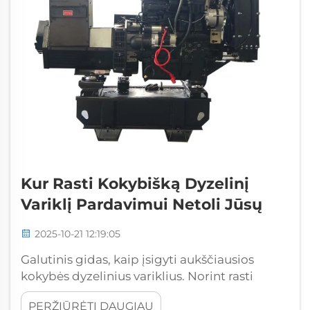
Kur Rasti Kokybišką Dyzelinį
Variklį Pardavimui Netoli Jūsų
2025-10-21 12:19:05
Galutinis gidas, kaip įsigyti aukščiausios
kokybės dyzelinius variklius. Norint rasti
patikimą dyzelinį variklį pardavimui, svarbu
PERŽIŪRĖTI DAUGIAU
žinoti, kur ieškoti ir ką vertinti, kad pirkimas