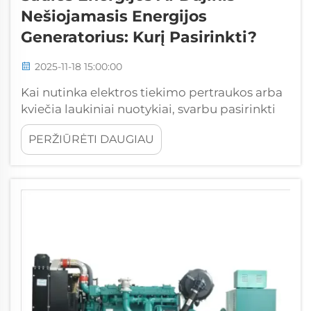
Nešiojamasis Energijos
Generatorius: Kurį Pasirinkti?
2025-11-18 15:00:00
Kai nutinka elektros tiekimo pertraukos arba
kviečia laukiniai nuotykiai, svarbu pasirinkti
tinkamą nešiojamąjį energijos generatorių,
PERŽIŪRĖTI DAUGIAU
kad būtų užtikrintos esminės elektros
reikmės. Šiuolaikinė rinka siūlo dvi
pagrindines technologijas: tradicinius dujų
variklius ir inovatyvius...