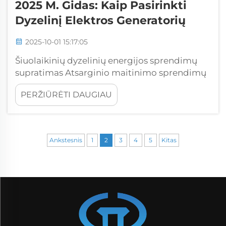
2025 M. Gidas: Kaip Pasirinkti
Dyzelinį Elektros Generatorių
2025-10-01 15:17:05
Šiuolaikinių dyzelinių energijos sprendimų
supratimas Atsarginio maitinimo sprendimų
sratis žymiai išsivystė, o dyzeliniai energijos
PERŽIŪRĖTI DAUGIAU
generatoriai iki šiol yra patikimiausios
energijos tiekimo priemonės. Ar jūs saugote
verslo veiklą, pro...
Ankstesnis
1
2
3
4
5
Kitas