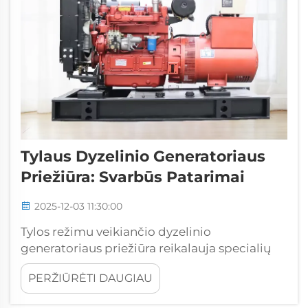
Tylaus Dyzelinio Generatoriaus
Priežiūra: Svarbūs Patarimai
2025-12-03 11:30:00
Tylos režimu veikiančio dyzelinio
generatoriaus priežiūra reikalauja specialių
žinių ir sistemingų priemonių, kad būtų
PERŽIŪRĖTI DAUGIAU
užtikrintas optimalus našumas ir ilgas
tarnavimo laikas. Šios energijos sistemos yra