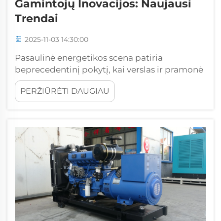
Gamintojų Inovacijos: Naujausi
Trendai
2025-11-03 14:30:00
Pasaulinė energetikos scena patiria
beprecedentinį pokytį, kai verslas ir pramonė
vis labiau priklauso nuo nuolatinio energijos
PERŽIŪRĖTI DAUGIAU
tiepimo sprendimų. Šios raidos fronte yra
šiuolaikinių generatorių gamintojų įmonės,
kurios kuria pažangius...