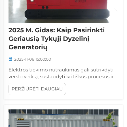
2025 M. Gidas: Kaip Pasirinkti
Geriausią Tykųjį Dyzelinį
Generatorių
2025-11-06 15:00:00
Elektros tiekimo nutraukimas gali sutrikdyti
verslo veiklą, sustabdyti kritiškus procesus ir
kainuoti įmonėms tūkstančius dolerių dėl
PERŽIŪRĖTI DAUGIAU
prarastos našumo. Pramonės ir komercinėse
aplinkose patikima rezervinė energija būtina
užtikrinant veiklą, apsaugant įrangą...