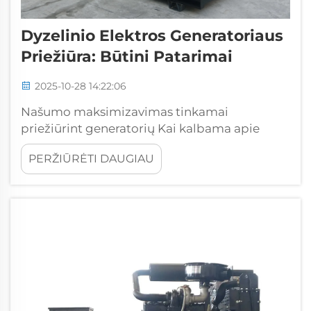
Dyzelinio Elektros Generatoriaus
Priežiūra: Būtini Patarimai
2025-10-28 14:22:06
Našumo maksimizavimas tinkamai
priežiūrint generatorių Kai kalbama apie
patikimus atsarginio maitinimo sprendimus,
PERŽIŪRĖTI DAUGIAU
dyzelinis energijos generatorius yra
pagrindinis veiklos tęstinumui užtikrinti
daugybei įmonių ir objektų visame pasaulyje.
Dėl tvirtos prigimties...