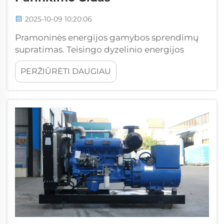
2025-10-09 10:20:06
Pramoninės energijos gamybos sprendimų
supratimas. Teisingo dyzelinio energijos
generatoriaus parinkimas pramoniniam
PERŽIŪRĖTI DAUGIAU
naudojimui reikalauja atidžiai įvertinti kelis
veiksnius, siekiant užtikrinti optimalų našumą
ir patikimumą. Tinkamai parinktas
generatorius...