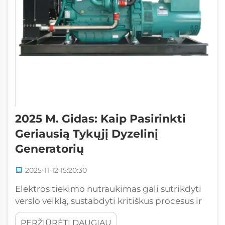
2025 M. Gidas: Kaip Pasirinkti
Geriausią Tykųjį Dyzelinį
Generatorių
2025-11-12 15:20:30
Elektros tiekimo nutraukimas gali sutrikdyti
verslo veiklą, sustabdyti kritiškus procesus ir
kainuoti įmonėms tūkstančius dolerių dėl
PERŽIŪRĖTI DAUGIAU