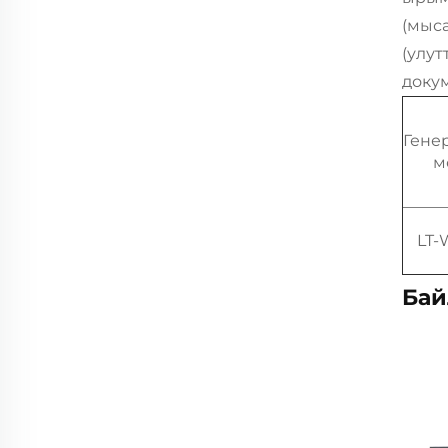
(мыс
(улут
доку
Гене
м
LT-
Бай