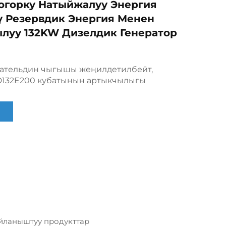
огорку Натыйжалуу Энергия
 Резервдик Энергия Менен
луу 132KW Дизелдик Генератор
гательдин чыгышы жеңилдетилбейт,
D132E200 кубатынын артыкчылыгы
йланыштуу продукттар