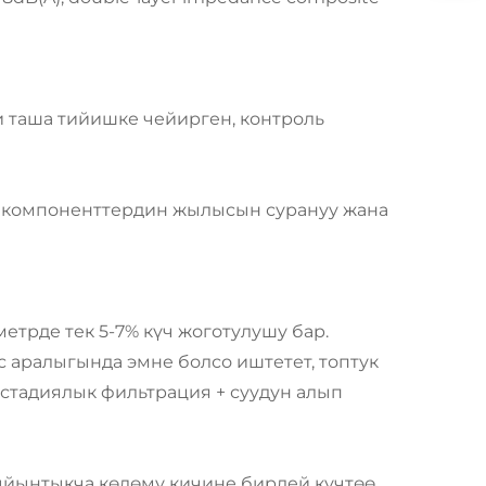
и таша тийишке чейирген, контроль
к компоненттердин жылысын сурануу жана
метрде тек 5-7% күч жоготулушу бар.
с аралыгында эмне болсо иштетет, топтук
 стадиялык фильтрация + суудун алып
жыйынтыкча көлөмү кичине бирдей күчтөө.