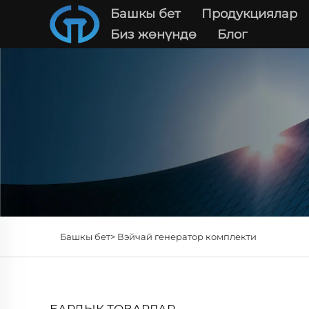
Башкы бет
Продукциялар
Биз жөнүндө
Блог
Башкы бет>
Вэйчай генератор комплекти
БАРДЫК ТОВАРЛАР