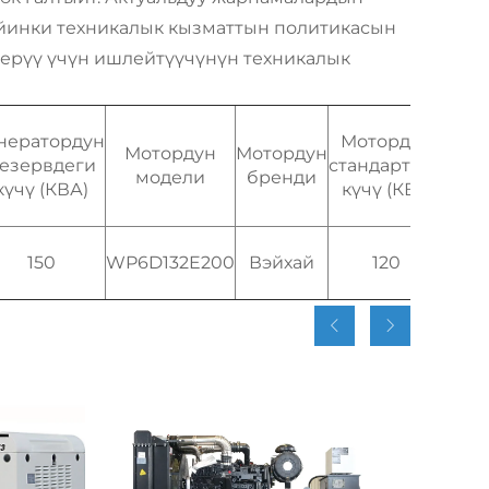
кийинки техникалык кызматтын политикасын
кшерүү үчүн ишлейтүүчүнүн техникалык
нератордун
Мотордун
Мо
Мотордун
Мотордун
езервдеги
стандарттык
макс
модели
бренди
күчү (КВА)
күчү (КВт)
150
WP6D132E200
Вэйхай
120