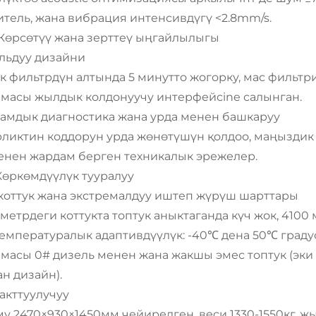
тель, жана вибрация интенсивдүгү <2.8mm/s.
V. Көрсөтүү жана зерттеү ыңгайлылыгы
льдуу дизайни
к фильтрдүн алтында 5 минутто жогорку, мас фильтр
емасы жылдык колдонуучу интерфейсine салынган.
амдык диагностика жана урда менен башкаруу
рликтин коддорун урда жөнөтүшүн қолдоо, маңызди
енен жардам берген техникалык эрежелер.
 Көркөмдүүлүк тууралуу
 коттук жана экстремалдуу иштеп жүрүш шарттары
метрдеги коттукта топтук аныктаганда күч жок, 4100 
емпературалык адаптивдүүлүк: -40℃ дена 50℃ граду
емасы 0# дизель менен жана жакшы эмес топтук (эки
н дизайн).
акттуулучуу
ү 2470×930×1450мм чейирелген, веси 1330-1550кг, 