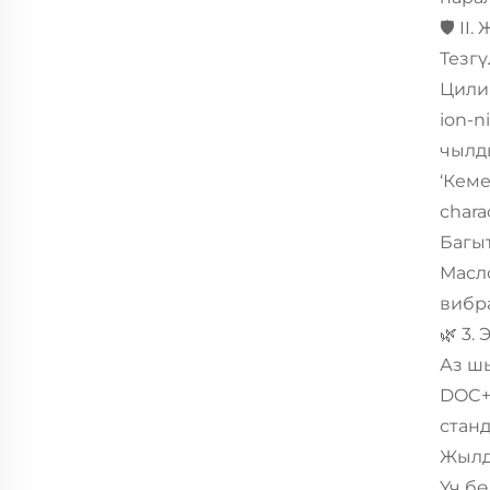
🛡️ I
Тезг
Цилин
ion-n
чылды
‘Кем
chara
Багы
Масл
вибра
🌿 3.
Аз ш
DOC+D
станд
Жылд
Үч бө