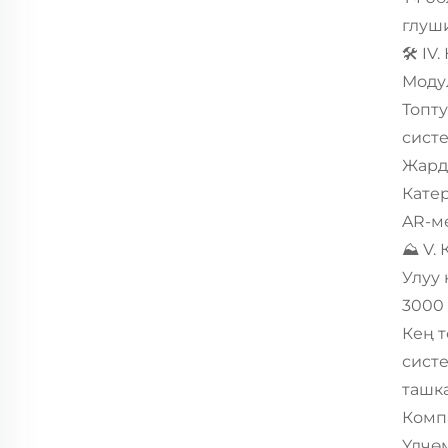
глуши
🛠️ I
Моду
Топту
сист
Жард
Кате
AR-м
⛰️ V.
Улуу
3000 
Кең т
сист
ташка
Комп
Үлчөм