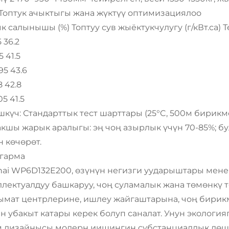
. Топтук ачыктыгы жана жүктүү оптимизациялоо
 салынышы (%) Топтуу сув жыёктукчулугу (г/кВт.са) 
 36.2
5 41.5
195 43.6
8 42.8
05 41.5
күч: Стандарттык тест шарттары (25°C, 500м бирикме
кшы жарык аралыгы: эң чоң азырлык үчүн 70-85%; бу
 көчөрөт.
ыгарма
hai WP6D132E200, өзүнүн негизги уударыштары менен
ллектуалдуу башкаруу, чоң суламалык жана төмөнкү 
ымат центрлерине, ишлеу жайгаштарына, чоң бирикм
н убакыт катары керек болуп саналат. Унун экологияг
 дизайнысы модерн иишингин субстанциалдык дөшө