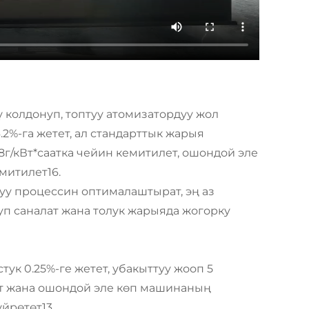
 колдонуп, топтуу атомизатордуу жол
2%-га жетет, ал стандарттык жарыя
г/кВт*саатка чейин кемитилет, ошондой эле
митилет16.
у процессин оптималаштырат, эң аз
уп саналат жана толук жарыяда жогорку
к 0.25%-ге жетет, убакыттуу жооп 5
т жана ошондой эле көп машинаның
йрөтөт13.