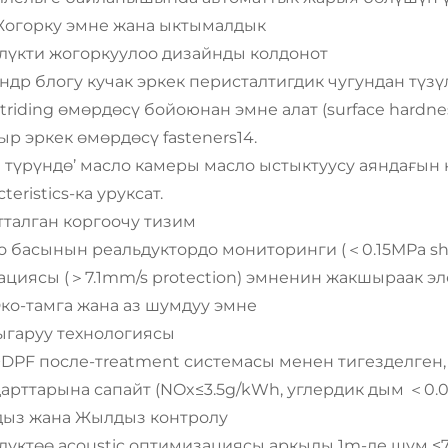
I. Жогорку эмне жана ыктымалдык
үлүкти жогоркуулоо дизайнды колдонот
др блогу кучак эркек перисталтигдик чугундан түзүлг
itriding өмөрдөсү бойоюнан эмне алат (surface hardne
р эркек өмөрдөсү fasteners14.
е түрүндө’ масло камеры масло ыстыктуусу аяндағы
cteristics-ка уруксат.
тталган коргоочу тизим
о басынын реальдуктордо мониторинги (＜0.15MPa shu
циясы (＞7.1mm/s protection) эмненин жакшыраак эле
 Эко-тамга жана аз шумдуу эмне
ыгаруу технологиясы
PF после-тreatment системасы менен тигезделген, ош
арттарына сапайт (NOx≤3.5g/kWh, углердик дым ＜0.0
ыз жана Жылдыз контролу
лүктөө acoustic оптимизациясы аркылы 1m-де шум ≤78