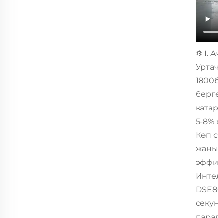
⚙️ I
Уртач
1800б
берге
ката
5-8%
Көп 
жаныт
эффиц
Инте
DSE86
секу
пара