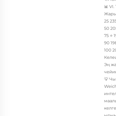
📊 VI
Жарык
25 235
50 20
75 ⭐️ 
90 19
100 2
Келеш
Эң жа
чейин
💡 Ч
Weic
инте
маал
келге
ырым