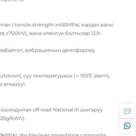
өн ( tensile strength ≥450MPa), кардан валы
ss ≥700HV), жана ключтүк болтылар 12.9-
н көбөйтүп, вибрациянын демпфирлеу
tdown), суу температурасы (＞105℃ alarm),
 өткөзүү1.
ондуктан off-road National III шыгаруу
25g/kWh).
dB(A), double-layer impedance composite