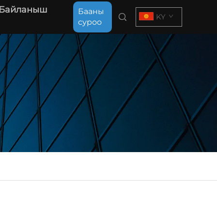
 Байланыш
Бааны
KY
суроо