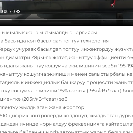
. Ачыкчылык жана ыктымалды энергиясы
а басында көп басылgan топтуу технология
ардук учураак басылgan топтуу инжектордуу жүзүктү
н диаметри ≤8μм-ге жетет, жаныттуу эффициенти 46.
рындагы жаныттуу кошумча экилишинин эсеби 195-198
 жаныттуу кошумча экилиши менен салыстырбалы ке
стадиялык инжекциялык башкаруу процессти жанытту
туу кошумча экилиши 75% жарыя (195г/кВт*саат) бол
иентке (205г/кВт*саат) ээ6.
ллектүү жылдызган жана жооптор
10 цифрик контролерди колдонуп, жылдызган дурысту
ндандан ичинде нормалдуу фреквенцияга кайтарыла
ллельге байланышыnda автоматтык жарыя бөлүшүн ү