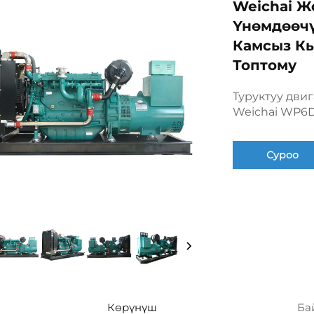
Weichai Ж
Үнөмдөөчү
Камсыз Кы
Топтому
Туруктуу дви
Weichai WP6
Суроо
Көрүнүш
Ба