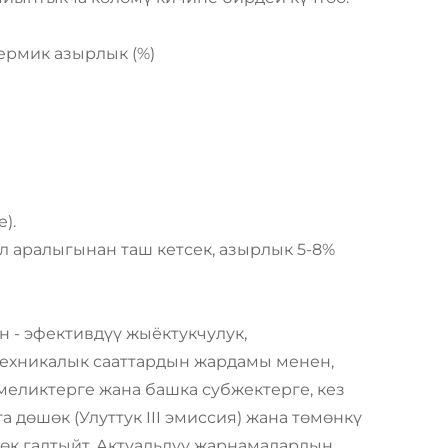
Термик азырлык (%)
).
л аралыгынан таш кетсек, азырлык 5-8%
 - эфективдүү жыёктукчулук,
техникалык сааттардын жардамы менен,
еликтерге жана башка субжектерге, кез
а дөшөк (Улуттук III эмиссия) жана төмөнкү
к галтыйт. Актуальдуу жарнамалардын