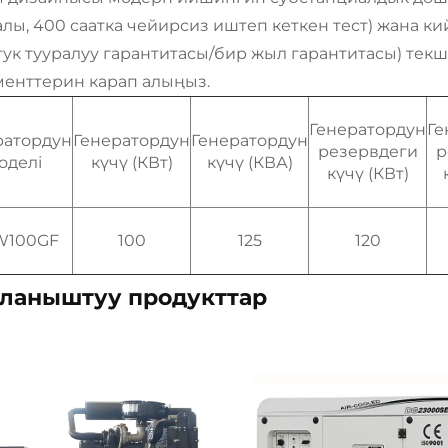
алы, 400 саатка чейирсиз иштеп кеткен тест) жана 
тук тууралуу гарантитасы/бир жыл гарантитасы) те
менттерин карап алыңыз.
Генератордун
Ге
ратордун
Генератордун
Генератордун
резервдеги
р
оделі
күчү (КВт)
күчү (КВА)
күчү (КВт)
W100GF
100
125
120
ланыштуу продукттар