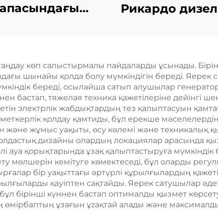
сапасындағы
Рикардо дизел
иғи газ биогаз
генератор
ысымаулы газ
жинақтары
ервтік энергия
зауыттық өнд
ңдау көп салыстырмалы пайдаларды ұсынады. Бірінші
өндіру
және тікелей 
ағы шынайы қолда болу мүмкіндігін береді. Яерек 
енератордық
кіндік береді, осылайша сатып алушылар генератор
нен бастап, тяжелая техника қажетілеріне дейінгі шек
келей қосымша
сетін электрлік жабдықтардың тез қалыптасуын қамта
және жұмыс уақыты, өсу көлемі және техникалық қы
лдастық дизайны олардың локациялар арасында қызы
ауа қорықтарында ұзақ қалыптастыруға мүмкіндік бе
у мөлшерін кемітуге көмектеседі, бұл оларды регуля
рғалар бір уақыттағы әртүрлі құрылғылардың қажеті
рылғыларды қауіптен сақтайды. Яерек сатушылар әд
бұл бірінші күннен бастап оптималды қызмет көрсет
ң өмірбаптың ұзағын ұzaқтай алады және максималды