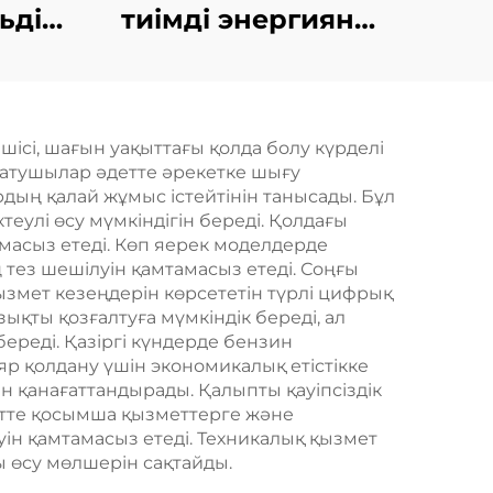
ьдік
тиімді энергияны
үнемдейтін
н
резервтік қуат көзі
іру
132 кВт дизельдік
сі, шағын уақыттағы қолда болу күрделі
сату
генератор жинағы
сатушылар әдетте әрекетке шығу
дың қалай жұмыс істейтінін танысады. Бұл
теулі өсу мүмкіндігін береді. Қолдағы
масыз етеді. Көп яерек моделдерде
змет кезеңдерін көрсететін түрлі цифрық
қты қозғалтуға мүмкіндік береді, ал
реді. Қазіргі күндерде бензин
р қолдану үшін экономикалық етістікке
н қанағаттандырады. Қалыпты қауіпсіздік
етте қосымша қызметтерге және
уін қамтамасыз етеді. Техникалық қызмет
 өсу мөлшерін сақтайды.