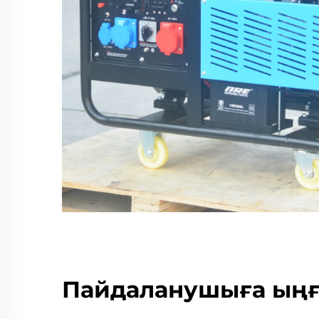
Пайдаланушыға ың