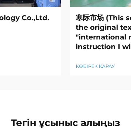
logy Co.,Ltd.
寒际市场 (This se
the original tex
"international 
instruction I wi
КӨБІРЕК ҚАРАУ
Тегін ұсыныс алыңыз