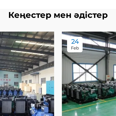
Кеңестер мен әдістер
24
Feb