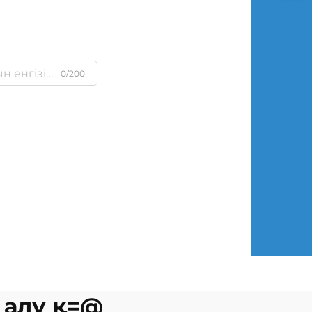
0/200
 алу қ=@