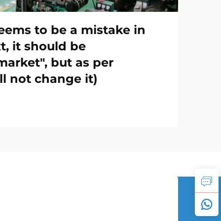
ems to be a mistake in
t, it should be
market", but as per
ll not change it)