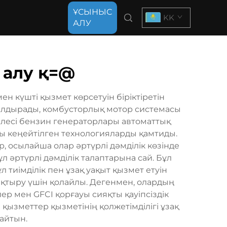
ҰСЫНЫС
KK
АЛУ
 алу қ=@
н күшті қызмет көрсетуін біріктіретін
налдырады, комбусторлық мотор системасы
елесі бензин генераторлары автоматтық
қты кеңейтілген технологияларды қамтиды.
, осылайша олар әртүрлі дәмділік көзінде
л әртүрлі дәмділік талаптарына сай. Бұл
тиімділік пен ұзақ уақыт қызмет етуін
қтыру үшін қолайлы. Дегенмен, олардың
р мен GFCI қорғауы сияқты қауіпсіздік
 қызметтер қызметінің қолжетімділігі ұзақ
айтын.