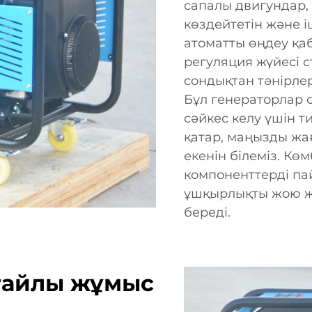
сапалы двигундар,
көздейтетін және і
атоматты өңдеу қаб
регуляция жүйесі 
сондықтан тәнірле
Бұл генераторлар 
сәйкес келу үшін ти
қатар, маңызды жа
екенін білеміз. Кө
компоненттерді п
ұшқырлықты жою жә
береді.
ғайлы жұмыс