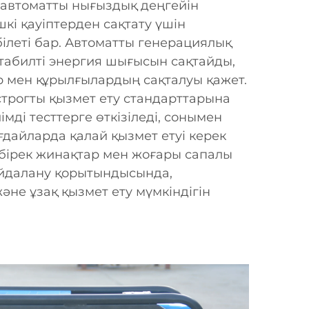
 автоматты нығыздық деңгейін
шкі қауіптерден сақтату үшін
ілеті бар. Автоматты генерациялық
стабилті энергия шығысын сақтайды,
р мен құрылғылардың сақталуы қажет.
строгты қызмет ету стандарттарына
імді тесттерге өткізіледі, сонымен
ғдайларда қалай қызмет етуі керек
мбірек жинақтар мен жоғары сапалы
айдалану қорытындысында,
не ұзақ қызмет ету мүмкіндігін