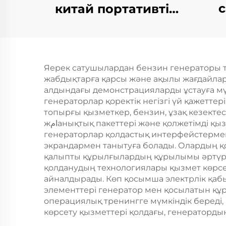
китай портативті
таб
генераторлар 6500
қ
ескерту күші мен
рез
жеке фазалы АК
Яерек сатушылардан бензин генераторы та
выводының ішкі
жабдықтарға қарсы және ақылы жағдайлард
г
құрылымында
алдындағы демонстрацияларды ұстауға мүм
генераторлар қоректік негізгі үй қажеттері
ті
двигун
топырғы қызметкер, бензин, ұзақ кезекте
жامанықтық пакеттері және қолжетімді қызметкерлік қолдау қамтиды, бұл ерекше мәселелердің тез шешілуін қамтамасыз етеді. Соңғы
генераторлар қолдастық интерфейстермен 
экрандармен танытуға болады. Олардың қо
қалыпты құрылғылардың құрылымы әртүрлі 
қолданудың технологиялары қызмет көрсет
айналдырады. Көп қосымша электрлік қабы
элементтері генератор мен қосылатын құ
операциялық тренингге мүмкіндік береді, 
көрсету қызметтері қолдағы, генераторды