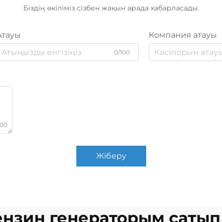
Біздің өкіліміз сізбен жақын арада хабарласады.
Атауы
Компания атауы
0/100
000
Жіберу
ензин генераторым сатып