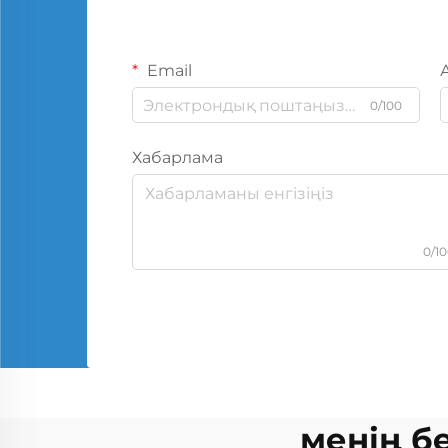
Email
0/100
Хабарлама
0/1
менің б