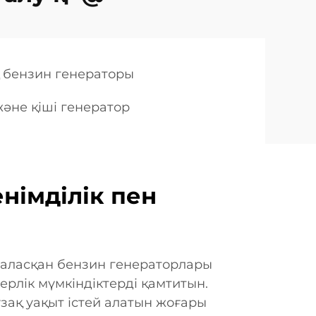
қ бензин генераторы
әне қіші генератор
німділік пен
рналасқан бензин генераторлары
рлік мүмкіндіктерді қамтитын.
ұзақ уақыт істей алатын жоғары