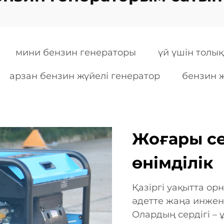
мини бензин генераторы
үй үшін толы
арзан бензин жүйелі генератор
бензин ж
Жоғары се
өнімділік
Қазіргі уақытта о
әдетте жаңа инжене
Олардың сердігі – 