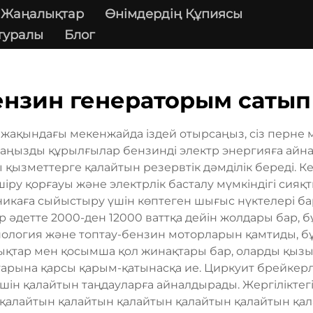
Жаңалықтар
Өнімдердің Құпиясы
 туралы
Блог
ензин генераторым сатып
ақындағы мекенжайда іздей отырсаңыз, сіз перне ме
 маңызды құрылғылар бензинді электр энергияға ай
 қызметтерге қалайтын резервтік дәмділік береді. К
іру қорғауы және электрлік басталу мүмкіндігі сия
икаға сыйыстыру үшін көптеген шығыс нүктелері бар
р әдетте 2000-ден 12000 ваттқа дейін жолдары бар, бұ
логия және топтау-бензин моторларын қамтиды, бұл 
зықтар мен қосымша қол жинақтары бар, оларды қызы
арына қарсы қарым-қатынасқа ие. Циркуит брейкерле
 үшін қалайтын таңдауларға айналдырады. Жергіліктегі
 қалайтын қалайтын қалайтын қалайтын қалайтын қал