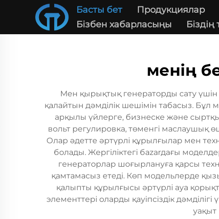
Басты бет
Продукциялар
Бізбен хабарласыңы
Біздің
менің б
Мен қырықтық генераторды сату үшін ж
қалайтын дәмділік шешімін табасыз. Бұл
арқылы үйлерге, бизнеске және сыртқы
вольт регулировка, төменгі маслаушық өш
Олар әдетте әртүрлі құрылғылар мен техн
болады. Жергіліктегі бazarдағы моделде
генераторлар шоғырлануға қарсы техно
қамтамасыз етеді. Көп модельлерде қы
қалыпты құрылғысы әртүрлі ауа қорықт
элементтері оларды қауіпсіздік дәмділігі
уақыт