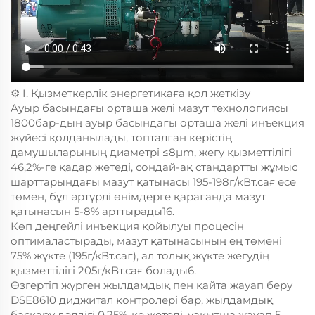
⚙️ I. Қызметкерлік энергетикаға қол жеткізу
Ауыр басындағы орташа желі мазут технологиясы
1800бар-дың ауыр басындағы орташа желі инъекция
жүйесі қолданылады, топталған керістің
дамушыларының диаметрі ≤8μm, жегу қызметтілігі
46,2%-ге қадар жетеді, сондай-ақ стандартты жұмыс
шарттарындағы мазут қатынасы 195-198г/кВт.сағ есе
төмен, бұл әртүрлі өнімдерге қарағанда мазут
қатынасын 5-8% арттырады16.
Көп деңгейлі инъекция қойылуы процесін
оптималастырады, мазут қатынасының ең төмені
75% жүкте (195г/кВт.сағ), ал толық жүкте жегудің
қызметтілігі 205г/кВт.сағ болады6.
Өзгертіп жүрген жылдамдық пен қайта жауап беру
DSE8610 диджитал контролері бар, жылдамдық
басқару дәлдігі 0.25%-ке жетеді, уақытша жауап 5