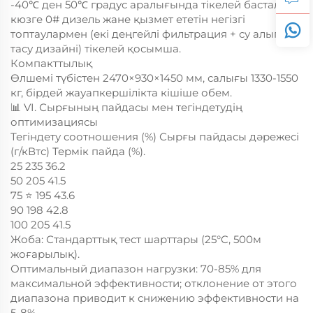
-40℃ ден 50℃ градус аралығында тікелей басталу,
кюзге 0# дизель жане қызмет ететін негізгі
топтаулармен (екі деңгейлі фильтрация + су алып
тасу дизайні) тікелей қосымша.
Компакттылық
Өлшемі түбістен 2470×930×1450 мм, салығы 1330-1550
кг, бірдей жауапкершілікта кішіше обем.
📊 VI. Сырғының пайдасы мен тегіндетудің
оптимизациясы
Тегіндету соотношения (%) Сырғы пайдасы дәрежесі
(г/кВтс) Термік пайда (%).
25 235 36.2
50 205 41.5
75 ⭐️ 195 43.6
90 198 42.8
100 205 41.5
Жоба: Стандарттық тест шарттары (25°C, 500м
жоғарылық).
Оптимальный диапазон нагрузки: 70-85% для
максимальной эффективности; отклонение от этого
диапазона приводит к снижению эффективности на
5-8%.