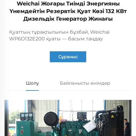
Weichai Жоғары Тиімді Энергияны
Үнемдейтін Резервтік Қуат Көзі 132 КВт
Дизельдік Генератор Жинағы
Қуаттың тұрақтылығын бұзбай, Weichai
WP6D132E200 қуаты — басым таңдау
Сұраныс
Шолу
Байланысты өнімдер