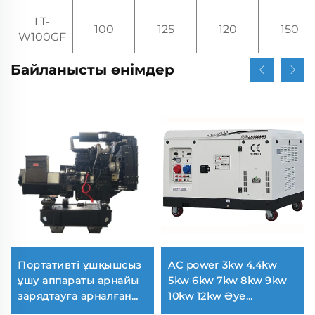
LT-
100
125
120
150
W100GF
Байланысты өнімдер
Портативті ұшқышсыз
AC power 3kw 4.4kw
ұшу аппараты арнайы
5kw 6kw 7kw 8kw 9kw
зарядтауға арналған
10kw 12kw Әуе
дизельдік генератор
охталдыру бензинді