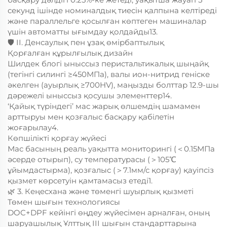
секунд ішінде номиналдық тиесін қалпына келтіреді
және параллельге қосылған көптеген машиналар
үшін автоматты ығымдау қолдайды13.
🛡️ II. Денсаулық пен ұзақ өмірбаптылық
Қорғалған құрылғылық дизайн
Шилдек блогі ыныссыз перистальтикалық шыңайқ
(тегінгі силингі ≥450МПа), валы ион-нитрид геніске
әкелген (ауырлық ≥700HV), маңызды болттар 12.9-шы
дәрежелі ыныссыз қосушы элементтер14.
‘Қайық түріндегі’ мас жарық өлшемдің шамамен
арттыруы мен қозғалыс басқару қабілетін
жоғарылау4.
Көпшілікті қорғау жүйесі
Мас басының реаль уақытта мониторингі (＜0.15МПа
әсерде отырып), су температурасы (＞105℃
ұйымдастырма), қозғалыс (＞7.1мм/с қорғау) қауіпсіз
қызмет көрсетуін қамтамасыз етеді1.
🌿 3. Кеңесхана және төменгі шуырлық қызметі
Төмен шығын технологиясы
DOC+DPF кейінгі өңдеу жүйесімен арналған, оның
шаруашылық Ұлттық III шығын стандарттарына