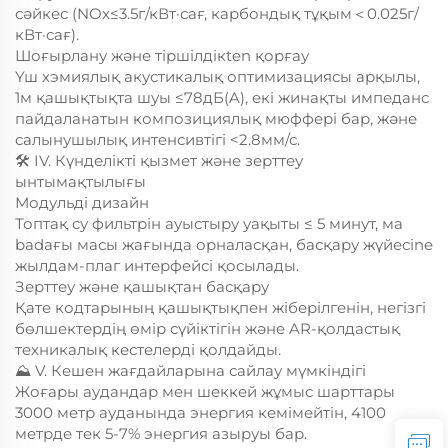
сәйкес (NOx≤3.5г/кВт·сағ, карбондық тұқым＜0.025г/
кВт·сағ).
Шоғырлану және тіршілдікten қорғау
Үш хэмиялық акустикалық оптимизациясы арқылы,
1м қашықтықта шуы ≤78дБ(A), екі жинақты импеданс
пайдаланатын композициялық мюффері бар, және
салынушылық интенсивтігі <2.8мм/с.
🛠️ IV. Күнделікті қызмет және зерттеу
ынтымақтылығы
Модульді дизайн
Топтақ су фильтрін ауыстыру уақыты ≤ 5 минут, ма
badaғы масы жағында орналасқан, басқару жүйесіne
жылдам-плаг интерфейсі қосылады.
Зерттеу және қашықтан басқару
Қате кодтарының қашықтықпен жіберілгенін, негізгі
бөлшектердің өмір сүйіктігін және AR-қолдастық
техникалық кестелерді қолдайды.
⛰️ V. Кешен жағдайларына сайлау мүмкіндігі
Жоғары аудандар мен шеккей жұмыс шарттары
3000 метр ауданында энергия кемімейтін, 4100
метрде тек 5-7% энергия азыруы бар.