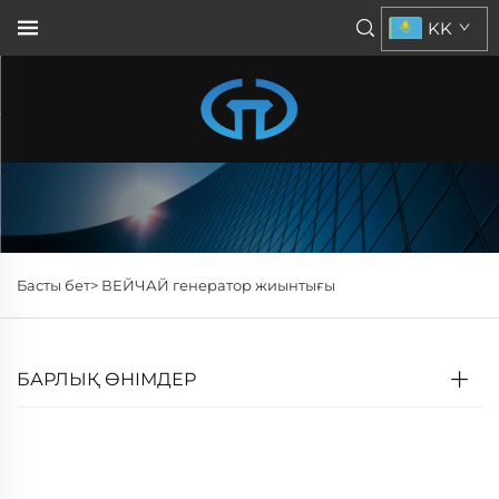
KK
Басты бет>
ВЕЙЧАЙ генератор жиынтығы
БАРЛЫҚ ӨНІМДЕР