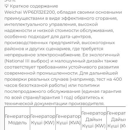
💡 Краткое содержание
Weichai WP6D132E200, обладая своими основными
преимуществами в виде эффективного сгорания,
интеллектуального управления, высокой
надежности и низкой стоимости обслуживания,
особенно подходит для дата-центров,
производственных предприятий, высокогорных
районов и других сценариев, где требуется
непрерывное электроснабжение. Ее экологичный
(National III выброс) и малошумный дизайн также
соответствует требованиям устойчивого развития
современной промышленности. Для дальнейшей
проверки реальных случаев (например, тест на 400
часов безотказной работы) или политики
послепродажного обслуживания (единая гарантия
по всей стране/гарантия 1 год) обратитесь к
технической документации производителя.
Генератор
Генерато
Генератор
Генератор
Генератор
Дайын
Дайын
Модель
Күші (KW)
Күші (KVA)
Күші (KW)
Күші (KVA