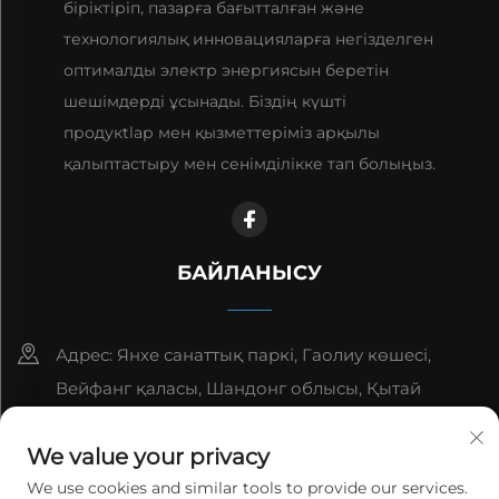
біріктіріп, пазарға бағытталған және
технологиялық инновацияларға негізделген
оптималды электр энергиясын беретін
шешімдерді ұсынады. Біздің күшті
продукtlар мен қызметтеріміз арқылы
қалыптастыру мен сенімділікке тап болыңыз.
БАЙЛАНЫСУ
Адрес: Янхе санаттық паркі, Гаолиу көшесі,
Вейфанг қаласы, Шандонг облысы, Қытай
8615006666497
We value your privacy
[email protected]
We use cookies and similar tools to provide our services.