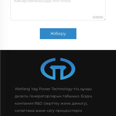
0/1000
Жіберу
Weifang Yag Power Technology-тің құнды
дизель генераторларын табыңыз. Біздің
компания R&D (зерттеу және дамыту),
сипаттама және сату процесстерін