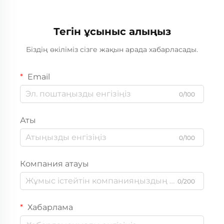
жинағы
генератор
Тегін ұсыныс алыңыз
Біздің өкіліміз сізге жақын арада хабарласады.
Email
0/100
Аты
0/100
Компания атауы
0/200
Хабарлама