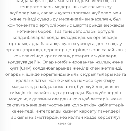
пайдалануын қамтамасыз етеді. Кездейсоқ газ
генераторлары модерн шығыс салыстыру
жүйелерімен, сапалы қуатты топтама жүйелерімен
және тиімді суықтыру механизмімен жасалған, бұл
компоненттер әртүрлі жұмыс шарттарында ең жақсы
нәтижені береді. Газ генераторлары әртүрлі
қолданбаларда қолданылады: қашық орналасқан
орталықтарда бастапқы қуатты ұсынуға, дене сақтау
орталықтарында, деректер центрінде және санайылық
комплексінде критикалық резервтік жүйелерді
қолдауға дейін. Олар комбинированған жылық және
қуат (CHP) қолданбаларында жеңілдікпен жетпейді,
олардың ішінде қорытынды жылық құрылғылары қайта
қолданылатын және жылық немесе суықтыру
мақсатында пайдаланылатын, бұл жүйенің жалпы
тиімділігін қалайтында арттырады. Бұл жүйелердің
модульдік дизайны олардың қою қабілеттерін және
сақтауға және диагностикаға қол жеткізу қабілеттерін
кеңейтеді, интегралды қызмет көрсету панелдері
арқылы қызметтердің кез келген кезде көрсетілуі
мүмкін.