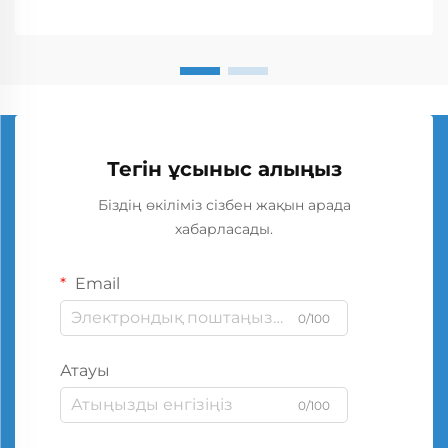
Тегін ұсыныс алыңыз
Біздің өкіліміз сізбен жақын арада
хабарласады.
Email
0/100
Атауы
0/100