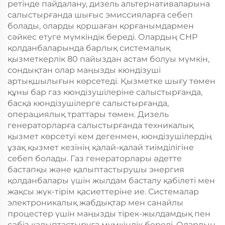
ретінде пайдалану, дизель альтернативаларына
салыстырғанда шығыс эмиссияларға себеп
болады, оларды қоршаған қорғанымдармен
сәйкес етуге мүмкіндік береді. Олардың CHP
қолданбаларында барлық системалық
қызметкерлік 80 пайыздан астам болуы мүмкін,
сондықтан олар маңызды кюндізуші
артықшылығын көрсетеді. Қызметке шығу төмен
құны бар газ кюндізушілеріне салыстырғанда,
басқа кюндізушілерге салыстырғанда,
операциялық траттары төмен. Дизель
генераторларға салыстырғанда техникалық
қызмет көрсетуі кем дегенмен, кюндізушілердің
ұзақ қызмет кезінің қалай-қалай тиімділігіне
себеп болады. Газ генераторлары әдетте
бастапқы және қалыптастырушы энергия
қолданбалары үшін жылдам басталу қабілеті мен
жақсы жүк-тірім қасиеттеріне ие. Системалар
электроникалық жабдықтар мен санайлы
процестер үшін маңызды тірек-жылдамдық пен
сәбіз қалыптастыруға мүмкіндік береді. Олардың