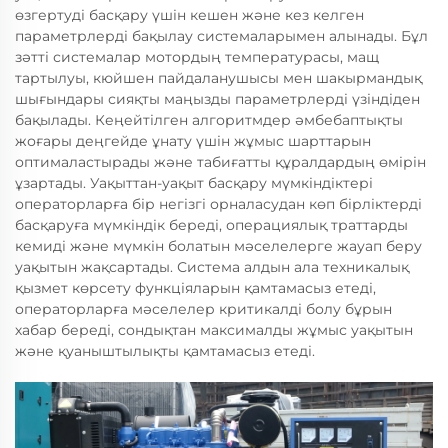
өзгертуді басқару үшін кешен және кез келген
параметрлерді бақылау системаларымен алынады. Бұл
зәтті системалар мотордың температурасы, мащ
тартылуы, кюйшен пайдаланушысы мен шакырмандық
шығындары сияқты маңызды параметрлерді үзіндіден
бақылады. Кеңейтілген алгоритмдер әмбебаптықты
жоғары деңгейде ұнату үшін жұмыс шарттарын
оптималастырады және табиғатты құралдардың өмірін
ұзартады. Уақыттан-уақыт басқару мүмкіндіктері
операторларға бір негізгі орналасудан көп бірліктерді
басқаруға мүмкіндік береді, операциялық траттарды
кемиді және мүмкін болатын мәселелерге жауап беру
уақытын жақсартады. Система алдын ала техникалық
қызмет көрсету функціяларын қамтамасыз етеді,
операторларға мәселелер критикалді болу бұрын
хабар береді, сондықтан максималды жұмыс уақытын
және қуаныштылықты қамтамасыз етеді.