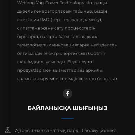
Weifang Yag Power Technology-тің құнды
дизель генераторларын табыңыз. Біздің
компания R&D (зерттеу және дамыту),
сипаттама және сату процесстерін
біріктіріп, пазарға бағытталған және
технологиялық инновацияларға негізделген
оптималды электр энергиясын беретін
шешімдерді ұсынады. Біздің күшті
продукtlар мен қызметтеріміз арқылы
қалыптастыру мен сенімділікке тап болыңыз.
БАЙЛАНЫСҚА ШЫҒЫҢЫЗ
Адрес: Янхе санаттық паркі, Гаолиу көшесі,