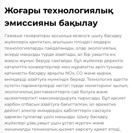
Жоғары технологиялық
эмиссияны бақылау
Газовые генераторы қосымша кезеңге шығу басқару
жүйелерін қамтитын, ағылшын тіліндегі модерн
технологияларды пайдаланады, олар экологиялық
әсерді маңызды түрде азайтады, ал бір уақытта ең
жақсы жұмыс беруді сақтайды. Бұл жүйелер деректік
каталиттік конвертерлер мен мұрағатты әріп-туынды
қатынасты басқару арқылы NOx, CO және қырық
өнімдерді азайтуға мүмкіндік береді. Технология әдетте
күтетін параметрлерді негізгі түрде мониторинг қылып,
экологиялық регламенттерге сай болуға және
қызметкерлікті максималдыруға тырысады. Бұл қасиет
карбон отбасын азайтуға бағытталған, ал әрекетке
дейінгі электр өнімдердің қабілеттерін сақтауға
қараған тұлғалар үшін маңызды. Шығу басқару
жүйелері ұзақ уақыт үшін ұстап жүрген және
минималды техникалық қызмет көрсету қажет етеді,