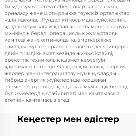
тиімді жұмыс істеуі себебі, олар қалаға жуық
орналасу және шоғырлыққа тәуелсіз орталықтар
үшін идеалды. Күнделікті қосымша жүйелерінің
қолданылуы қалай-қалай көрсету мен басқаруға
мүмкіндік береді, операциялық жұмыстарды
кемітеді және оптималды қызметкерлікке
сайлады. Бұл генераторлар әдетте десятилдерге
дейін тиімді қызмет кезінде жұмыс істейді,
әрекеттік техникалық қызмет көрсетуін
қамтамасыз етсе де. Оларды қайғылық энергия
жерлерімен интеграциялау мүмкін, оларды
гибрид энергия жүйелерінде қоршаған
элементтер ретінде қолдануға мүмкіндік береді,
бұл жүйелердің стабилитеті мен қамтамасыз
ететінін қамтамасыз етеді.
Кеңестер мен әдістер