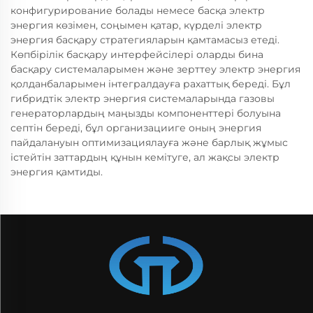
конфигурирование болады немесе басқа электр
энергия көзімен, соңымен қатар, күрделі электр
энергия басқару стратегияларын қамтамасыз етеді.
Көпбірілік басқару интерфейсілері оларды бина
басқару системаларымен және зерттеу электр энергия
қолданбаларымен інтегралдауға рахаттық береді. Бұл
гибридтік электр энергия системаларында газовы
генераторлардың маңызды компоненттері болуына
септін береді, бұл организацииге оның энергия
пайдалануын оптимизациялауға және барлық жұмыс
істейтін заттардың құнын кемітуге, ал жақсы электр
энергия қамтиды.