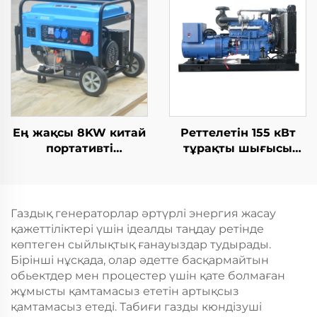
күші 380V ескерту
60Hz Сөлесі DC
мөлшері
Шығыс
Ең жақсы 8KW китай
Реттелетін 155 кВт
портативті
тұрақты шығысы
генераторлар 6500
төмен отын шығыны
ескерту күші мен
дизельдік генератор
жеке фазалы АК
жинағы
выводының ішкі
Газдық генераторлар әртүрлі энергия жасау
құрылымында
қажеттіліктері үшін ідеалды таңдау ретінде
двигун
көптеген сыйлықтық ғанауыздар тудырады.
Бірінші нұсқада, олар әдетте басқармайтын
обьектдер мен процестер үшін қате болмаған
жұмысты қамтамасыз ететін артықсыз
қамтамасыз етеді. Табиғи газды кюндізуші