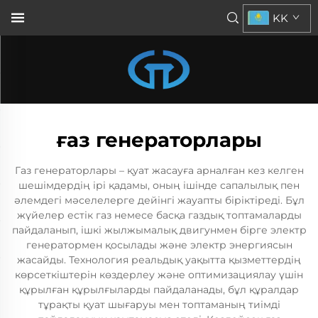
KK
ғаз генераторлары
Газ генераторлары – қуат жасауға арналған кез келген
шешімдердің ірі қадамы, оның ішінде сапалылық пен
әлемдегі мәселелерге дейінгі жауапты біріктіреді. Бұл
жүйелер естік газ немесе басқа газдық топтамаларды
пайдаланып, ішкі жылжымалық двигунмен бірге электр
генератормен қосылады және электр энергиясын
жасайды. Технология реальдық уақытта қызметтердің
көрсеткіштерін көздерлеу және оптимизациялау үшін
құрылған құрылғыларды пайдаланады, бұл құралдар
тұрақты қуат шығаруы мен топтаманың тиімді