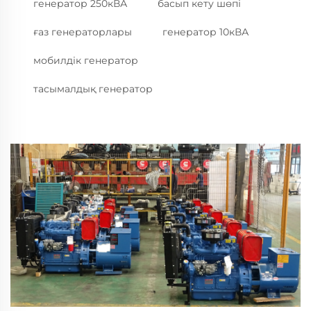
генератор 250кВА
басып кету шөпі
ғаз генераторлары
генератор 10кВА
мобилдік генератор
тасымалдық генератор