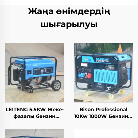
Жаңа өнімдердің
шығарылуы
LEITENG 5,5KW Жеке-
Bison Professional
фазалы бензин
10Kw 1000W Бензинді
генераторы 420cc
Газолин Жаңалық
деңгейі 50Hz/60Hz
Құралы Тек Фазалы
сұраныс 2KW ескерту
110V 220V 380V 50Hz