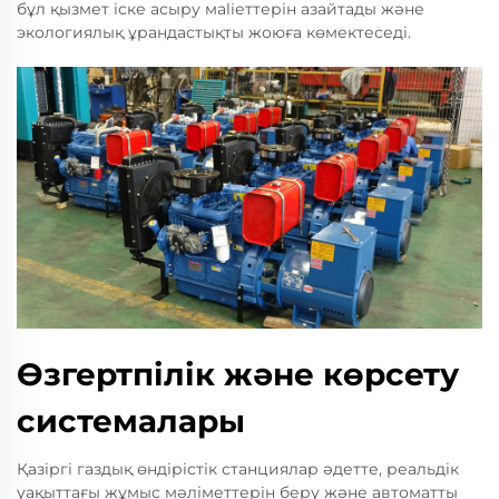
бұл қызмет іске асыру мaliеттерін азайтады және
экологиялық ұрандастықты жоюға көмектеседі.
Өзгертпілік және көрсету
системалары
Қазіргі газдық өндірістік станциялар әдетте, реальдік
уақыттағы жұмыс мәліметтерін беру және автоматты