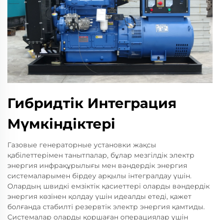
Гибридтік Интеграция
Мүмкіндіктері
Газовые генераторные установки жақсы
қабілеттерімен танытпалар, бұлар мезгілдік электр
энергия инфрақұрылығы мен вәндердік энергия
системаларымен бірдеу арқылы інтегралдау үшін.
Олардың швидкі емзіктік қасиеттері оларды вәндердік
энергия көзінен қолдау үшін идеалды етеді, қажет
болғанда стабилті резервтік электр энергия қамтиды.
Системалар оларды қоршаған операциялар үшін