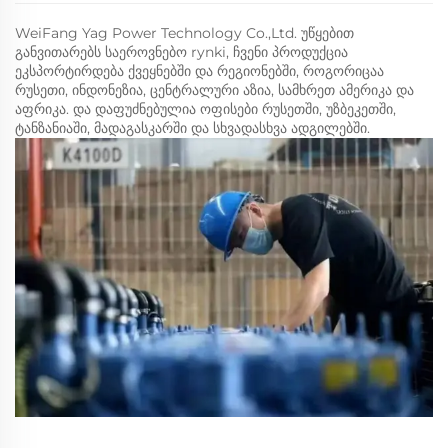
WeiFang Yag Power Technology Co.,Ltd. უწყებით
განვითარებს საეროვნებო rynki, ჩვენი პროდუქცია
ეკსპორტირდება ქვეყნებში და რეგიონებში, როგორიცაა
რუსეთი, ინდონეზია, ცენტრალური აზია, სამხრეთ ამერიკა და
აფრიკა. და დაფუძნებულია ოფისები რუსეთში, უზბეკეთში,
ტანზანიაში, მადაგასკარში და სხვადასხვა ადგილებში.