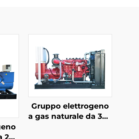
Gruppo elettrogeno
a gas naturale da 300
kW ad alta efficienza
geno
e basso consumo
a 200