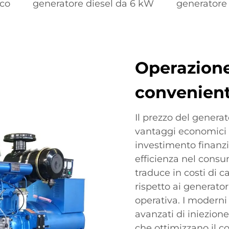
ico
generatore diesel da 6 kW
generatore
Operazione
convenien
Il prezzo del genera
vantaggi economici 
investimento finanz
efficienza nel consu
traduce in costi di c
rispetto ai generator
operativa. I moderni
avanzati di iniezione
che ottimizzano il c