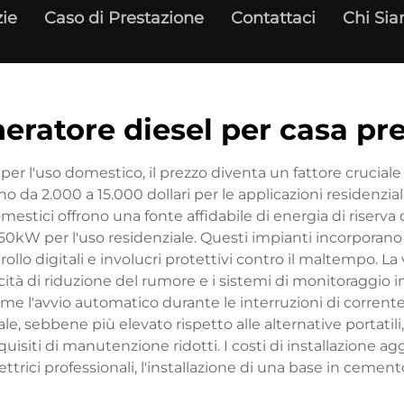
zie
Caso di Prestazione
Contattaci
Chi Si
eratore diesel per casa pr
er l'uso domestico, il prezzo diventa un fattore cruciale
da 2.000 a 15.000 dollari per le applicazioni residenziali
mestici offrono una fonte affidabile di energia di riserv
kW per l'uso residenziale. Questi impianti incorporano 
llo digitali e involucri protettivi contro il maltempo. La 
cità di riduzione del rumore e i sistemi di monitoraggio 
come l'avvio automatico durante le interruzioni di corrente
le, sebbene più elevato rispetto alle alternative portati
quisiti di manutenzione ridotti. I costi di installazione 
ettrici professionali, l'installazione di una base in cement