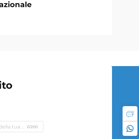
azionale
ito
0/200