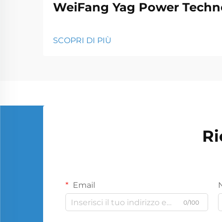
WeiFang Yag Power Techno
SCOPRI DI PIÙ
Ri
Email
0/100