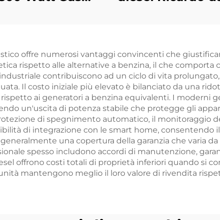
erter Silenzioso
kW di alta qualit
Elettrico Mini
basso prezz
Generatore a
stico offre numerosi vantaggi convincenti che giustifican
Benzina
ca rispetto alle alternative a benzina, il che comporta co
industriale contribuiscono ad un ciclo di vita prolungat
. Il costo iniziale più elevato è bilanciato da una rido
ispetto ai generatori a benzina equivalenti. I moderni ge
endo un'uscita di potenza stabile che protegge gli apparec
protezione di spegnimento automatico, il monitoraggio dell
sibilità di integrazione con le smart home, consentendo i
e generalmente una copertura della garanzia che varia da 2
fessionale spesso includono accordi di manutenzione, garan
el offrono costi totali di proprietà inferiori quando si con
nità mantengono meglio il loro valore di rivendita rispett