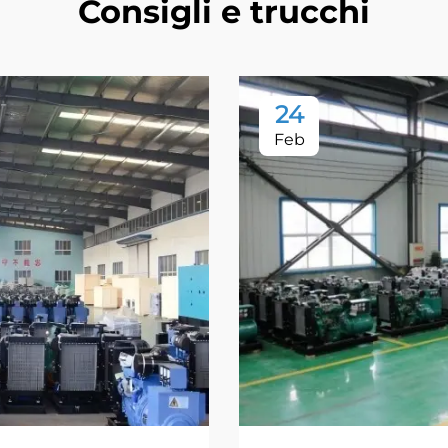
Consigli e trucchi
24
Feb