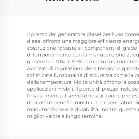
Generatore a
Inv
Benzina Monofase
110V 220V 380V 50Hz
Il prezzo del generatore diesel per l'uso dome
60Hz Frequenza
diesel offrono una maggiore efficienza energeti
Uscita CC
costruzione robusta e i componenti di grado 
di funzionamento con la manutenzione adeguata
genere dal 30% al 50% in meno di carburante r
avanzati di regolazione della tensione, garant
sofisticate funzionalità di sicurezza come la 
della temperatura. Molte unità offrono la pos
applicazioni mobili. Il punto di prezzo includ
l'investimento. I servizi di installazione pro
dei costi e benefici mostra che i generatori dies
manutenzione e la durabilità. Inoltre, queste u
miglior valore a lungo termine.