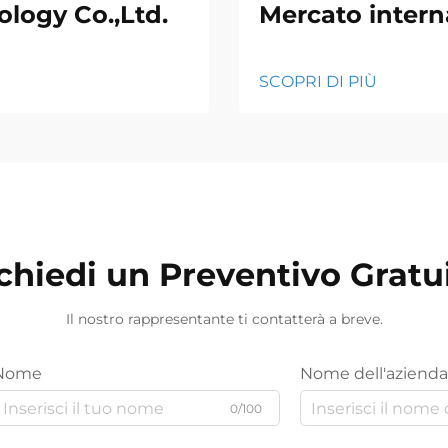
logy Co.,Ltd.
Mercato intern
SCOPRI DI PIÙ
chiedi un Preventivo Gratu
Il nostro rappresentante ti contatterà a breve.
Nome
Nome dell'azienda
0/100