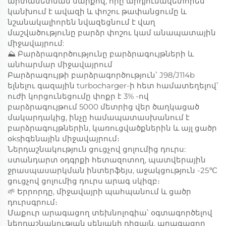
արտանետման սարքով, որը արդյունավետորեն
կանխում է ավազի և փոշու թափանցումը և
նշանակալիորեն նվազեցնում է վաղ
մաշվածությունը բարձր փոշու կամ անապատային
միջավայրում:
⛰️ Բարձրագործությունը բարձրագույթների և
անհարմար միջավայրում
Բարձրագույթի բարձրագործություն՝ J98/J114b
ելնելու գազային turbocharger-ի հետ համատեղելով՝
ուժի կորցունեցումը փոքր է 3% -ով
բարձրագույթում 5000 մետրից վեր ծաղկացած
մակարդակից, ինչը համապատասխանում է
բարձրագույթներին, կառուցվածքներին և այլ ցածր
օksիգենային միջավայրում։
Ներդաշնակություն ցուցչով ցոլումից դուրս:
ստանդարտ օդգրքի հետազոտող, պատվերային
ջրասպասարկման ինտերֆեյս, աջակցություն -25℃
ցուցչով ցոլումից դուրս արագ սկիզբ։
🌱 Երրորդը, միջավայրի պահպանում և ցածր
դուրսգրում։
Մաքուր արագացող տեխնոլոգիա՝ օգտագործելով
ներդաշնակության սենյակի դիզայն, արագացող