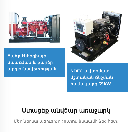
Ցածր էներգիայի
սպառման և բարձր
արդյունավետության
SDEC ավտոմատ
300 ԿՎտ բնական
մշտական ճնշման
գազի գեներատորների
համակարգ 35KW
հավաքածու
սառը մեկնարկի
դիզելային
գեներատորի
Ստացեք անվճար առաջարկ
հավաքածու
Մեր ներկայացուցիչը շուտով կկապվի ձեզ հետ: