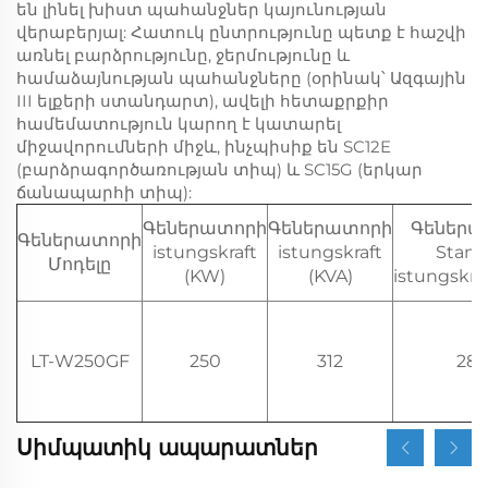
են լինել խիստ պահանջներ կայունության
վերաբերյալ: Հատուկ ընտրությունը պետք է հաշվի
առնել բարձրությունը, ջերմությունը և
համաձայնության պահանջները (օրինակ՝ Ազգային
III ելքերի ստանդարտ), ավելի հետաքրքիր
համեմատություն կարող է կատարել
միջավորումների միջև, ինչպիսիք են SC12E
(բարձրագործառության տիպ) և SC15G (երկար
ճանապարհի տիպ):
Գեներատորի
Գեներատորի
Գեներա
Գեներատորի
istungskraft
istungskraft
Stan
Մոդելը
(KW)
(KVA)
istungskr
LT-W250GF
250
312
28
Սիմպատիկ ապարատներ