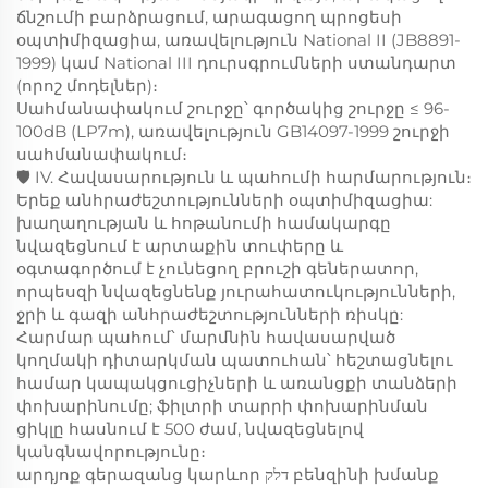
ճնշումի բարձրացում, արագացող պրոցեսի
օպտիմիզացիա, առավելություն National II (JB8891-
1999) կամ National III դուրսգրումների ստանդարտ
(որոշ մոդելներ)։
Սահմանափակում շուրջը՝ գործակից շուրջը ≤ 96-
100dB (LP7m), առավելություն GB14097-1999 շուրջի
սահմանափակում։
🛡️ IV. Հավասարություն և պահումի հարմարություն։
Երեք անհրաժեշտությունների օպտիմիզացիա:
խաղաղության և հոթանումի համակարգը
նվազեցնում է արտաքին տուփերը և
օգտագործում է չունեցող բրուշի գեներատոր,
որպեսզի նվազեցնենք յուրահատուկությունների,
ջրի և գազի անհրաժեշտությունների ռիսկը:
Հարմար պահում՝ մարմնին հավասարված
կողմակի դիտարկման պատուհան՝ հեշտացնելու
համար կապակցուցիչների և առանցքի տանձերի
փոխարինումը; ֆիլտրի տարրի փոխարինման
ցիկլը հասնում է 500 ժամ, նվազեցնելով
կանգնավորությունը։
արդյոք գերազանց կարևոր דלק բենզինի խմանք