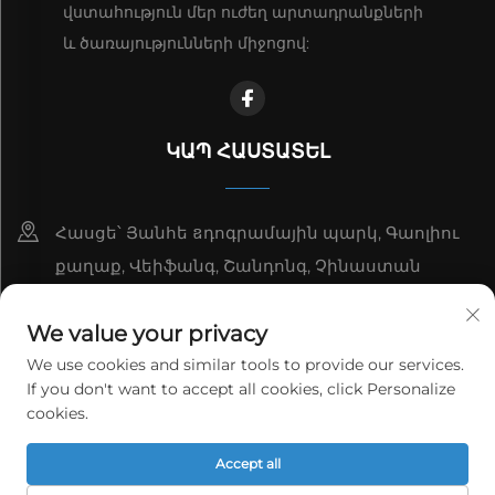
վստահություն մեր ուժեղ արտադրանքների
և ծառայությունների միջոցով:
ԿԱՊ ՀԱՍՏԱՏԵԼ
Հասցե՝ Յանհե ឧդոգրամային պարկ, Գաոլիու
քաղաք, Վեիֆանգ, Շանդոնգ, Չինաստան
8615006666497
We value your privacy
[email protected]
We use cookies and similar tools to provide our services.
If you don't want to accept all cookies, click Personalize
cookies.
© 2026 Վեյֆան Յագ Փովեր Տեխնոլոջի Կո., Լտդ: Բոլոր
իրավունքները պաշտպանված են:
Գաղտնիության
Accept all
քաղաքականություն