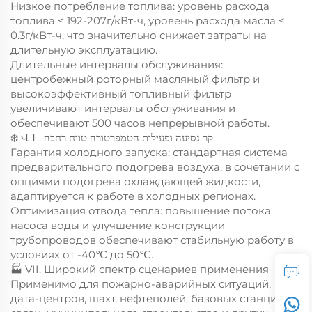
Низкое потребление топлива: уровень расхода
топлива ≤ 192-207г/кВт-ч, уровень расхода масла ≤
0.3г/кВт-ч, что значительно снижает затраты на
длительную эксплуатацию.
Длительные интервалы обслуживания:
центробежный роторный масляный фильтр и
высокоэффективный топливный фильтр
увеличивают интервалы обслуживания и
обеспечивают 500 часов непрерывной работы.
❄️ ՎＩ. קר נסיעה ופעילות הטמפרטורה טווח רחבה
Гарантия холодного запуска: стандартная система
предварительного подогрева воздуха, в сочетании с
опциями подогрева охлаждающей жидкости,
адаптируется к работе в холодных регионах.
Оптимизация отвода тепла: повышение потока
насоса воды и улучшение конструкции
трубопроводов обеспечивают стабильную работу в
условиях от -40℃ до 50℃.
🏭 VII. Широкий спектр сценариев применения
Применимо для пожарно-аварийных ситуаций,
дата-центров, шахт, нефтеполей, базовых станций