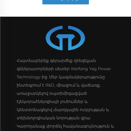
Հայտնաբերեք գերարժեք դիեզելյան
գեներատորների սետեր Weifang Yag Power
Technology-ից: Մեր կազմակերպությունը
ինտեգրում է R&D, միացում և վաճառք,
առաջարկելով օպտիմիզացված
էլեկտրաէներգիայի լուծումներ և
կենտրոնացելով մարդկային ուղղության և
տեխնոլոգիական նորության վրա:
Կարողանաք փորձել հավանագույնություն և