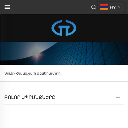
HY
Տուն>
Շանգչայի գեներատոր
ԲՈԼՈՐ ԱՊՐԱՆՔՆԵՐԸ