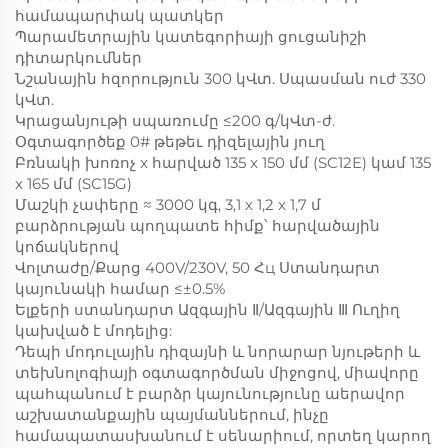
համապարփակ պատկեր
Պարամետրային կատեգորիայի ցուցանիշի
դիտարկումներ
Նշանային հզորություն 300 կՎտ. Սպասման ուժ 330
կՎտ.
Կրացանյութի սպառումը ≤200 գ/կՎտ-ժ.
Օգտագործեք 0# թեթեւ դիզելային յուղ
Բռնակի խոռոչ x հարված 135 x 150 մմ (SC12E) կամ 135
x 165 մմ (SC15G)
Մաշկի չափերը ≈ 3000 կգ, 3,1 x 1,2 x 1,7 մ
բարձրության պողպատե հիմք՝ հարվածային
կոճակներով
Վոլտաժը/Քարց 400V/230V, 50 Հц Ստանդարտ
կայունակի համար ≤±0.5%
Ելքերի ստանդարտ Ազգային Ⅱ/Ազգային Ⅲ Ուղիղ
կախված է մոդելից:
Դեպի մոդուլային դիզայնի և նորարար նյութերի և
տեխնոլոգիայի օգտագործման միջոցով, միավորը
պահպանում է բարձր կայունությունը աերավոր
աշխատանքային պայմաններում, ինչը
համապատասխանում է սենարիում, որտեղ կարող