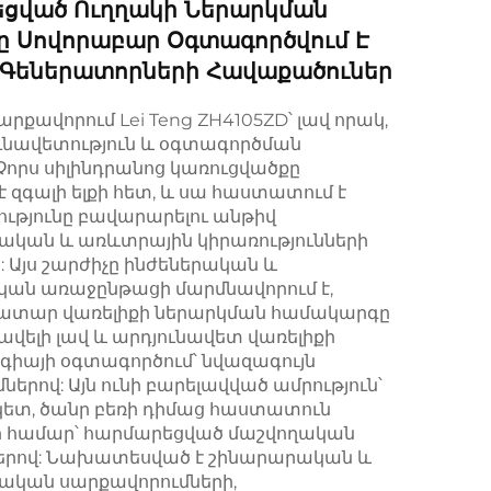
եցված Ուղղակի Ներարկման
ը Սովորաբար Օգտագործվում Է
ն Գեներատորների Հավաքածուներ
րքավորում Lei Teng ZH4105ZD՝ լավ որակ,
ւնավետություն և օգտագործման
 Չորս սիլինդրանոց կառուցվածքը
 զգալի ելքի հետ, և սա հաստատում է
ությունը բավարարելու անթիվ
ական և առևտրային կիրառությունների
 Այս շարժիչը ինժեներական և
ան առաջընթացի մարմնավորում է,
ատար վառելիքի ներարկման համակարգը
ս ավելի լավ և արդյունավետ վառելիքի
րգիայի օգտագործում՝ նվազագույն
րով: Այն ունի բարելավված ամրություն՝
ետ, ծանր բեռի դիմաց հաստատուն
համար՝ հարմարեցված մաշվողական
երով: Նախատեսված է շինարարական և
ական սարքավորումների,