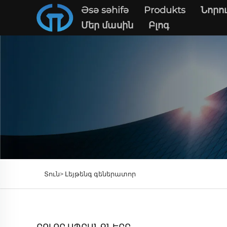
Əsə səhifə
Produkts
Նորու
Մեր մասին
Բլոգ
Տուն>
Լեյթենգ գեներատոր
ԲՈԼՈՐ ԱՊՐԱՆՔՆԵՐԸ