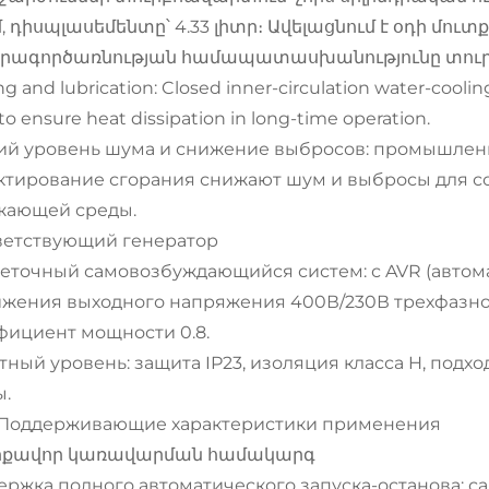
մ, դիսպլասեմենտը՝ 4.33 լիտր։ Ավելացնում է օդի մու
րագործառնության համապատասխանությունը տուր
ng and lubrication: Closed inner-circulation water-coolin
 to ensure heat dissipation in long-time operation.
ий уровень шума и снижение выбросов: промышлен
ктирование сгорания снижают шум и выбросы для с
жающей среды.
ветствующий генератор
еточный самовозбуждающийся систем: с AVR (автом
ижения выходного напряжения 400В/230В трехфазно
фициент мощности 0.8.
ный уровень: защита IP23, изоляция класса H, под
ы.
II. Поддерживающие характеристики применения
իքավոր կառավարման համակարգ
ржка полного автоматического запуска-останова: с