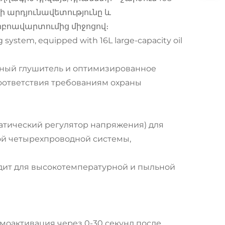
տքի արդյունավետությունը և
բոավարտումից միջոցով։
g system, equipped with 16L large-capacity oil
ный глушитель и оптимизированное
оответствия требованиям охраны
атический регулятор напряжения) для
й четырехпроводной системы,
ходит для высокотемпературной и пыльной
амоактивация через 0-30 секунд после