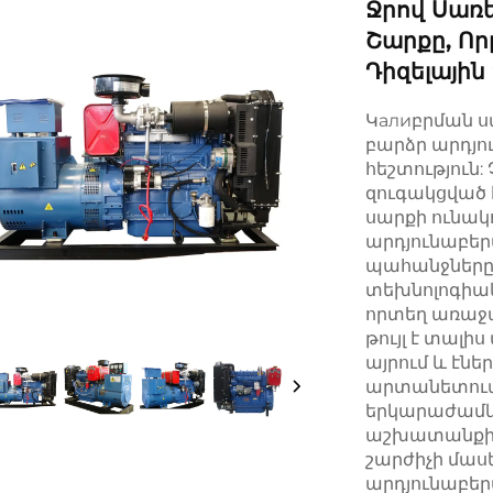
Ջրով Սառ
Շարքը, Որ
Դիզելայի
Կалиբրման սա
բարձր արդյո
հեշտություն:
զուգակցված է
սարքի ունակ
արդյունաբեր
պահանջները:
տեխնոլոգիակ
որտեղ առաջ
թույլ է տալի
այրում և էնե
արտանետումնե
երկարաժամկ
աշխատանքի 
շարժիչի մաս
արդյունաբեր