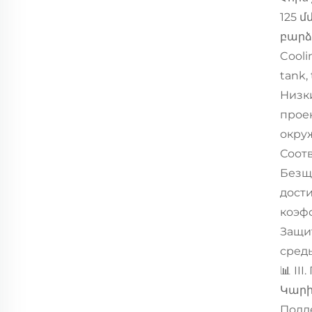
125 մ
բարձ
Cooli
tank,
Низк
прое
окру
Соот
Безщ
дост
коэф
Защит
сред
📊 I
Կար
Подде