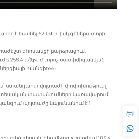
կարող է հասնել 62 կՎ-ի, իսկ գեներատորի
րաժեշտ է հոսանքի բարձրացում,
 ≤ 258.4 գ/(կՎ-ժ), որոշ օպտիմիզացված
 էներգիայի խանգիtee։
ն՝ ստանդարտ վոլտաժի փոփոխությունը
րատեսական տատանումների կառավարում
անգում (վոլտաժը կայունանում է 1
ղղագիծ դիզայն, դիամետր × շարժում 105 ×