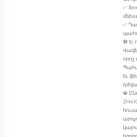
✅ Տе
մեխա
✅ Դա
պահա
🛠️ 
Վավե
որոշ
Պահպ
եւ ֆ
դժվա
💎 Ը
ZH41
հուս
արդյ
կայո
հզոր