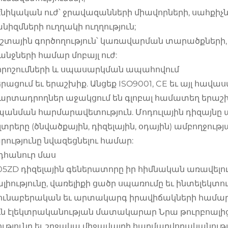
хնիկական ուժ՝ ջրավազանների միավորների, սահքիչ
նիզմների ուղղակի ուղղություն;
շտային գործողություն՝ կառավարման տարածքների, 
նջների համար մոբայլ ուժ:
Ե. որոշումների և սպասարկման ապահովում
րացում եւ երաշխիք. Անցեք ISO9001, CE եւ այլ հավ
 արտադրողներ աջակցում են գլոբալ համատեղ երաշ
անման հարմարավետություն. Մոդուլային դիզայնը 
իլտրերը (ծնվածքային, դիզելային, օդային) ամբողջ
րությունը նվազեցնելու համար:
նդհանուր մաս
05ZD դիզելային գեներատորը իր հիմնական առավելու
ալիությունը, վառելիքի ցածր սպառումը եւ ինտելեկտո
ունաբերական եւ արտակարգ իրավիճակների համար,
ւն էլեկտրականության մատակարար Նրա թուրբոալից
ությունը եւ շրջակա միջավայրի հարմարվողականու