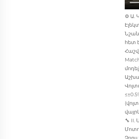
⚙️ Ա
Էլեկ
Նշանա
հետ 
Հաշվ
Matc
մոդել
Աշխա
Վոլտ
≤±0.
(վոլ
վայր
🔧 I
Մոտո
Չորս