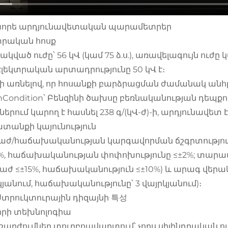
. Կորե արդյունավետական պարամետրեր
տրական հոսք
կված ուժը՝ 56 կՎ (կամ 75 ձ.ս.), առավելագույն ուժը 
էլեկտրական արտադրությունը 50 կՎ է։
ի առնելով, որ հոսանքի բարձրացման ժամանակ անհ
hCondition՝ Բենզինի ծախսը բեռնականության դեպքում
ներում կարող է հասնել 238 գ/(կՎ-ժ)-ի, արդյունավետ
տանքի կայունություն
աժ/հաճախականության կարգավորման ճշգրտությու
5%, հաճախականության փոփոխությունը ≤±2%; տա
տաժ ≤±15%, հաճախականություն ≤±10%) և արագ վերակ
կյանում, հաճախականությունը՝ 3 վայրկյանում)։
I. Ստրուկտուրային դիզայնի 특성
րի տեխնոլոգիա
 շարժումներ տուրբոավարտում՝ չորս սիլինդրական ու