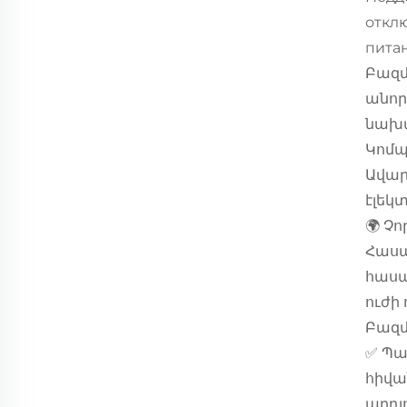
откл
питан
Բազմ
անորո
նախա
Կոմ
Ավարտ
էլեկ
🌍 Չ
Հասա
հասա
ուժի 
Բազմ
✅ Պա
հիվա
արդյ