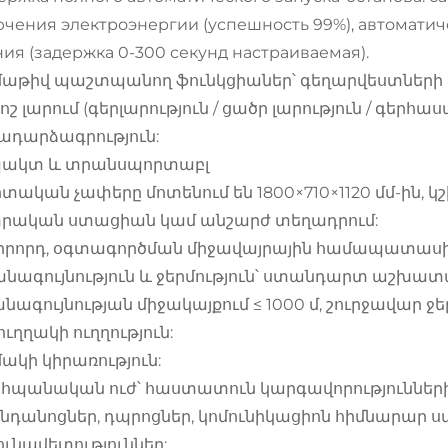
ючения электроэнергии (успешность 99%), автомати
ия (задержка 0-300 секунд настраиваемая).
աթիվ պաշտպանող ֆունկցիաներ՝ գեղարվեստների գեր
շ լարում (գերլարություն / ցածր լարություն / գերհաս
դարձագրություն:
պակտ և տրանսպորտաբլ
ական չափերը մոտենում են 1800×710×1120 մմ-ին, կշի
տրական ստացիան կամ անշարժ տեղադրում:
որրորդ, օգտագործման միջավայրային համապատաս
նագույնություն և ջերմություն՝ ստանդարտ աշխատ
նագույնության միջակայքում ≤ 1000 մ, շուրջավար ջե
ուղղակի ուղղություն:
ակի կիրառություն:
հպանական ուժ՝ հաստատուն կարգավորությունների հ
նդանոցներ, դպրոցներ, կոմունիկացիոն հիմնարար ս
ունավետություններ;