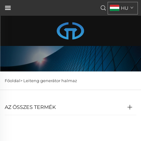
HU
Főoldal>
Leiteng generátor halmaz
AZ ÖSSZES TERMÉK