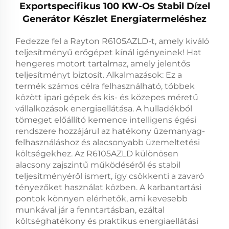
Exportspecifikus 100 KW-Os Stabil Dízel
Generátor Készlet Energiatermeléshez
Fedezze fel a Rayton R6105AZLD-t, amely kiváló
teljesítményű erőgépet kínál igényeinek! Hat
hengeres motort tartalmaz, amely jelentős
teljesítményt biztosít. Alkalmazások: Ez a
termék számos célra felhasználható, többek
között ipari gépek és kis- és közepes méretű
vállalkozások energiaellátása. A hulladékból
tömeget előállító kemence intelligens égési
rendszere hozzájárul az hatékony üzemanyag-
felhasználáshoz és alacsonyabb üzemeltetési
költségekhez. Az R6105AZLD különösen
alacsony zajszintű működéséről és stabil
teljesítményéről ismert, így csökkenti a zavaró
tényezőket használat közben. A karbantartási
pontok könnyen elérhetők, ami kevesebb
munkával jár a fenntartásban, ezáltal
költséghatékony és praktikus energiaellátási