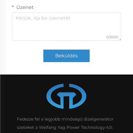
Üzenet
0/1000
Beküldés
Fedezze fel a legjobb minőségű dizelgenerátor
szeteket a Weifang Yag Power Technology-től.