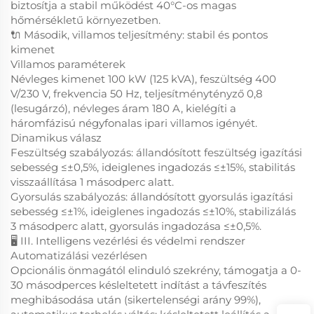
biztosítja a stabil működést 40°C-os magas
hőmérsékletű környezetben.
🔌 Második, villamos teljesítmény: stabil és pontos
kimenet
Villamos paraméterek
Névleges kimenet 100 kW (125 kVA), feszültség 400
V/230 V, frekvencia 50 Hz, teljesítménytényző 0,8
(lesugárzó), névleges áram 180 A, kielégíti a
háromfázisú négyfonalas ipari villamos igényét.
Dinamikus válasz
Feszültség szabályozás: állandósított feszültség igazítási
sebesség ≤±0,5%, ideiglenes ingadozás ≤±15%, stabilitás
visszaállítása 1 másodperc alatt.
Gyorsulás szabályozás: állandósított gyorsulás igazítási
sebesség ≤±1%, ideiglenes ingadozás ≤±10%, stabilizálás
3 másodperc alatt, gyorsulás ingadozása ≤±0,5%.
🖥️ III. Intelligens vezérlési és védelmi rendszer
Automatizálási vezérlésen
Opcionális önmagától elinduló szekrény, támogatja a 0-
30 másodperces késleltetett indítást a távfeszítés
meghibásodása után (sikertelenségi arány 99%),