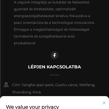
A cégünk integrálja az kutatást és fejlesztést,
gyártást és értékesítést, optimalizált
energiaszolgáltatásokat kínálva, fókuszálva a
piaci orientációra és a technológiai innovációra.
Élmegye a megbízhatóságot és hitelességet
termékeink és szolgáltatásaink erős
produktaival.
LÉPJEN KAPCSOLATBA
Cím: Yanghe ipari park, Gaoliu város, Weifang,
Shandong, Kína
8615006666497
We value your privacy