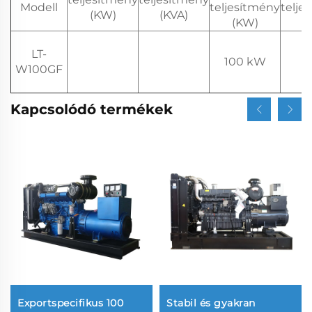
Modell
teljesítmény
telje
(KW)
(KVA)
(KW)
(
LT-
100 kW
W100GF
Kapcsolódó termékek
Exportspecifikus 100
Stabil és gyakran