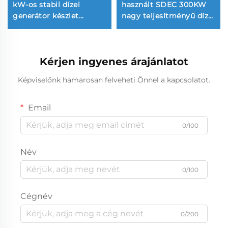
kW-os stabil dízel
használt SDEC 300KW
generátor készlet
nagy teljesítményű dízel
energiatermeléshez
generátor készlet
Kérjen ingyenes árajánlatot
Képviselőnk hamarosan felveheti Önnel a kapcsolatot.
Email
0/100
Név
0/100
Cégnév
0/200