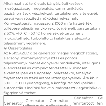
Alkalmazható területek: bányák, építkezések,
mezőgazdasági meglerakás, kommunikációs
bázisállomások, vészhelyzeti tartalékenergia és egyéb
terepi vagy rögzített működési helyszínek.
Környezetbarát: magasság ≤ 1000 m (a határérték
túllépése teljesítménykorrekciót igényel), páratartalom
≤ 60%, -40 °C ~ 50 °C hőmérséklet-tartomány
működtethető, turbófeltöltő kialakítás a síkszintű
teljesítmény védelmére.
💎 Összefoglalás
Az R6105AZLD dizelgenerátor magas megbízhatóság,
alacsony üzemanyagfogyasztás és pontos
teljesítménykimenet előnyeivel rendelkezik, intelligens
ellenőrzéssel és kompakt tervezettel, különösen
alkalmas ipari és sürgősségi helyzetekre, amelyek
folyamatos és stabil áramellátást igényelnek. Ára kb. 19
500 ~ 25 600 yuan/egység, a konfigurációtól (például
automatikus indítási funkció, márkatesztkiegészítékek)
függően változhat.
Generátor
Gen
Generátor
Generátor
Generátor
fenntartott
fenn
teljesítmény
teljesítmény