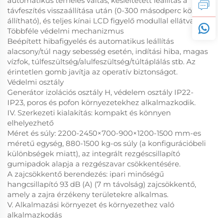
automatikus terhelés váltás; késleltetett leállítás a
távfeszítés visszaállítása után (0-300 másodperc között
állítható), és teljes kínai LCD figyelő modullal ellátva.
Többféle védelmi mechanizmus
Beépített hibafigyelés és automatikus leállítás
alacsony/túl nagy sebesség esetén, indítási hiba, magas
vízfok, túlfeszültség/alulfeszültség/túltáplálás stb. Az
érintetlen gomb javítja az operatív biztonságot.
Védelmi osztály
Generátor izolációs osztály H, védelem osztály IP22-
IP23, poros és pofon környezetekhez alkalmazkodik.
IV. Szerkezeti kialakítás: kompakt és könnyen
elhelyezhető
Méret és súly: 2200-2450×700-900×1200-1500 mm-es
méretű egység, 880-1500 kg-os súly (a konfigurációbeli
különbségek miatt), az integrált rezgéscsillapító
gumipadok alapja a rezgészavar csökkentésére.
A zajcsökkentő berendezés: ipari minőségű
hangcsillapító 93 dB (A) (7 m távolság) zajcsökkentő,
amely a zajra érzékeny területekre alkalmas.
V. Alkalmazási környezet és környezethez való
alkalmazkodás