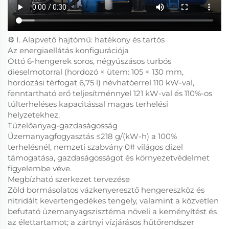
⚙️ I. Alapvető hajtómű: hatékony és tartós
Az energiaellátás konfigurációja
Ottó 6-hengerek soros, négyúszásos turbós
dieselmotorral (hordozó × ütem: 105 × 130 mm,
hordozási térfogat 6,75 l) névhatóerrel 110 kW-val,
fenntartható erő teljesítménnyel 121 kW-val és 110%-os
túlterheléses kapacitással magas terhelési
helyzetekhez.
Tüzelőanyag-gazdaságosság
Üzemanyagfogyasztás ≤218 g/(kW-h) a 100%
terhelésnél, nemzeti szabvány 0# világos dizel
támogatása, gazdaságosságot és környezetvédelmet
figyelembe véve.
Megbízható szerkezet tervezése
Zöld bormásolatos vázkenyeresztő hengereszköz és
nitridált kevertengedékes tengely, valamint a közvetlen
befutató üzemanyagszisztéma növeli a keményítést és
az élettartamot; a zártnyi vízjárásos hűtőrendszer