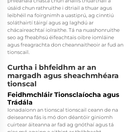
phleanála chasta chun anailís thuarthail a
úsáid chun rathruithe i dtriail a thuar agus
leibhéil na foirgnimh a uastiprú, ag cinntiú
soláthairtí táirgí agus ag laghdú ar
chácaireachtaí iolraithe. Tá na nuashonruithe
seo ag fheabhsú éifeachtais oibre iomláine
agus freagrachta don cheannaitheoir ar fud an
tionscail.
Curtha i bhfeidhm ar an
margadh agus sheachmhéara
tionscal
Feidhmchláir Tionsclaíocha agus
Trádála
Ionadaíonn an tionscal tionscail ceann de na
deiseanna fás is mó don
déantóir giniomh
cuirtear áiteanna ar fad ag gnóthaí agus tá