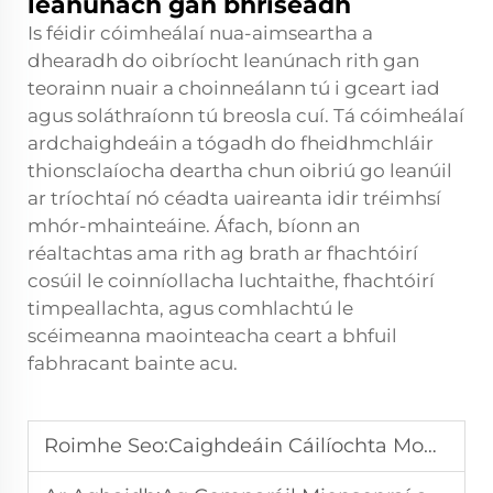
leanúnach gan bhriseadh
Is féidir cóimheálaí nua-aimseartha a
dhearadh do oibríocht leanúnach rith gan
teorainn nuair a choinneálann tú i gceart iad
agus soláthraíonn tú breosla cuí. Tá cóimheálaí
ardchaighdeáin a tógadh do fheidhmchláir
thionsclaíocha deartha chun oibriú go leanúil
ar tríochtaí nó céadta uaireanta idir tréimhsí
mhór-mhainteáine. Áfach, bíonn an
réaltachtas ama rith ag brath ar fhachtóirí
cosúil le coinníollacha luchtaithe, fhachtóirí
timpeallachta, agus comhlachtú le
scéimeanna maointeacha ceart a bhfuil
fabhracant bainte acu.
Roimhe Seo:
Caighdeáin Cáilíochta Monartha Gineathóirí: Cad a Bheidh Uim chun Eolas