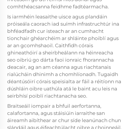
comhthéacsanna feidhme fadtéarmacha.
Is iarmhéin leasaithe uisce agus plandáin
próiseála caorach iad suímh infrastruchtúr ina
bhféadfadh cur isteach ar an cumhacht
tionchair ghéarchéim ar shláinte phoiblí agus
ar an gcomhshaoil. Caithfidh córais
ghineathóirí a sheirbheálann na héinreacha
seo oibriú go dárta faoi ionraic fhorannacha
deacair, ag an am céanna agus riachtanais
rialúcháin dhinimh a chomhlíonadh. Tugaidh
déantúsóirí córais speisialta ar fáil a réitíonn na
dúshláin oibre uathúla atá le baint acu leis na
seirbhísí poiblí riachtanacha seo.
Braitseáil iompair a bhfuil aerfortanna,
calafortanna, agus stáisiúin iarraithe san
áireamh aibíthear ar chur síde leanúnach chun
slándáil agus éifeachtúlacht oibre a choinneáil.