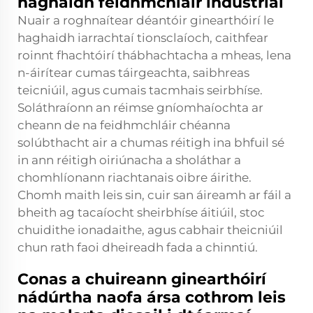
haghaidh feidhmchláir industrial
Nuair a roghnaítear déantóir ginearthóirí le
haghaidh iarrachtaí tionsclaíoch, caithfear
roinnt fhachtóirí thábhachtacha a mheas, lena
n-áirítear cumas táirgeachta, saibhreas
teicniúil, agus cumais tacmhais seirbhíse.
Soláthraíonn an réimse gníomhaíochta ar
cheann de na feidhmchláir chéanna
solúbthacht air a chumas réitigh ina bhfuil sé
in ann réitigh oiriúnacha a sholáthar a
chomhlíonann riachtanais oibre áirithe.
Chomh maith leis sin, cuir san áireamh ar fáil a
bheith ag tacaíocht sheirbhíse áitiúil, stoc
chuidithe ionadaithe, agus cabhair theicniúil
chun rath faoi dheireadh fada a chinntiú.
Conas a chuireann ginearthóirí
nádúrtha naofa ársa cothrom leis