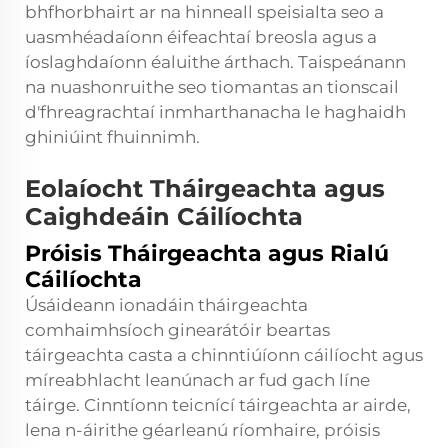
bhfhorbhairt ar na hinneall speisialta seo a
uasmhéadaíonn éifeachtaí breosla agus a
íoslaghdaíonn éaluithe árthach. Taispeánann
na nuashonruithe seo tiomantas an tionscail
d'fhreagrachtaí inmharthanacha le haghaidh
ghiniúint fhuinnimh.
Eolaíocht Tháirgeachta agus
Caighdeáin Cáilíochta
Próisis Tháirgeachta agus Rialú
Cáilíochta
Úsáideann ionadáin tháirgeachta
comhaimhsíoch ginearátóir beartas
táirgeachta casta a chinntiúíonn cáilíocht agus
míreabhlacht leanúnach ar fud gach líne
táirge. Cinntíonn teicnící táirgeachta ar airde,
lena n-áirithe géarleanú ríomhaire, próisis