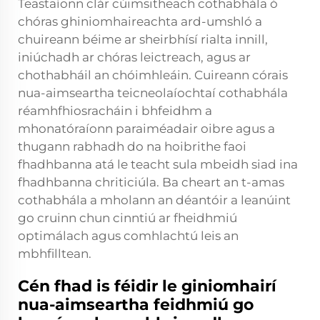
Teastaíonn clár cúimsitheach cothabhála ó
chóras ghiniomhaireachta ard-umshló a
chuireann béime ar sheirbhísí rialta innill,
iniúchadh ar chóras leictreach, agus ar
chothabháil an chóimhleáin. Cuireann córais
nua-aimseartha teicneolaíochtaí cothabhála
réamhfhiosracháin i bhfeidhm a
mhonatóraíonn paraiméadair oibre agus a
thugann rabhadh do na hoibrithe faoi
fhadhbanna atá le teacht sula mbeidh siad ina
fhadhbanna chriticiúla. Ba cheart an t-amas
cothabhála a mholann an déantóir a leanúint
go cruinn chun cinntiú ar fheidhmiú
optimálach agus comhlachtú leis an
mbhfilltean.
Cén fhad is féidir le giniomhairí
nua-aimseartha feidhmiú go