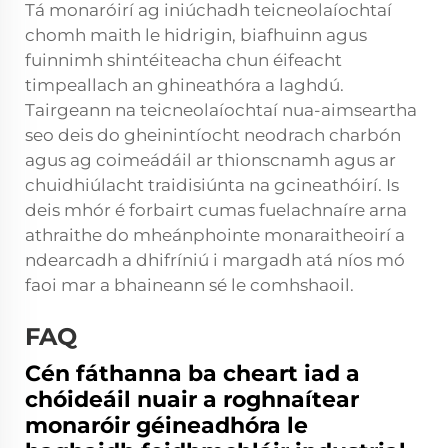
Tá monaróirí ag iniúchadh teicneolaíochtaí
chomh maith le hidrigin, biafhuinn agus
fuinnimh shintéiteacha chun éifeacht
timpeallach an ghineathóra a laghdú.
Tairgeann na teicneolaíochtaí nua-aimseartha
seo deis do gheinintíocht neodrach charbón
agus ag coimeádáil ar thionscnamh agus ar
chuidhiúlacht traidisiúnta na gcineathóirí. Is
deis mhór é forbairt cumas fuelachnaíre arna
athraithe do mheánphointe monaraitheoirí a
ndearcadh a dhifríniú i margadh atá níos mó
faoi mar a bhaineann sé le comhshaoil.
FAQ
Cén fáthanna ba cheart iad a
chóideáil nuair a roghnaítear
monaróir géineadhóra le