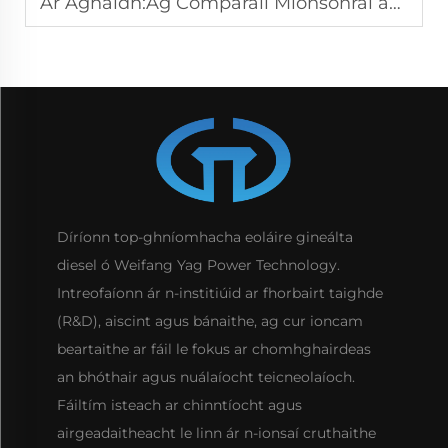
Ar Aghaidh:
Ag Comparáil Mionsonraí agus Tacaíochta ó Tháirgtheoirí Gineadóirí Barr
Díríonn top-ghníomhacha eoláire gineálta
diesel ó Weifang Yag Power Technology.
Intreofaíonn ár n-institiúid ar fhorbairt taighde
(R&D), aiscint agus bánaithe, ag cur ioncam
beartaithe ar fáil le fokus ar chomhghairdeas
an bhóthair agus nuálaíocht teicneolaíoch.
Fáiltím isteach ar chinntíocht agus
airgeadaitheacht le linn ár n-ionsaí cruthaithe