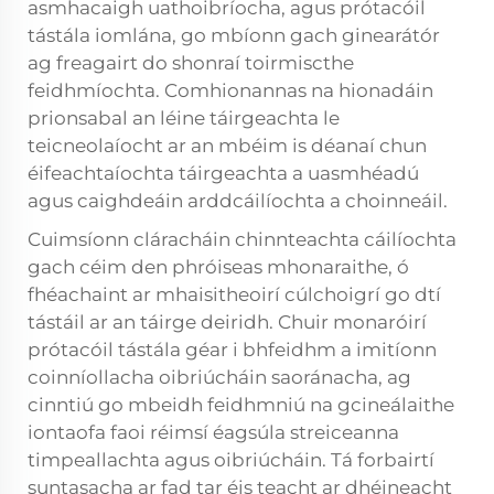
asmhacaigh uathoibríocha, agus prótacóil
tástála iomlána, go mbíonn gach ginearátór
ag freagairt do shonraí toirmiscthe
feidhmíochta. Comhionannas na hionadáin
prionsabal an léine táirgeachta le
teicneolaíocht ar an mbéim is déanaí chun
éifeachtaíochta táirgeachta a uasmhéadú
agus caighdeáin arddcáilíochta a choinneáil.
Cuimsíonn cláracháin chinnteachta cáilíochta
gach céim den phróiseas mhonaraithe, ó
fhéachaint ar mhaisitheoirí cúlchoigrí go dtí
tástáil ar an táirge deiridh. Chuir monaróirí
prótacóil tástála géar i bhfeidhm a imitíonn
coinníollacha oibriúcháin saoránacha, ag
cinntiú go mbeidh feidhmniú na gcineálaithe
iontaofa faoi réimsí éagsúla streiceanna
timpeallachta agus oibriúcháin. Tá forbairtí
suntasacha ar fad tar éis teacht ar dhéineacht