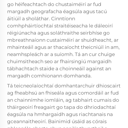
go héifeachtach do chustaiméirí ar fud
margadh geografacha éagsúla agus tacú
áitiúil a sholáthar. Cinntíonn
comhpháirtíochtaí straitéiseacha le dáleoirí
réigiúnacha agus soláthraithe seirbhíse go
mbreathnaíonn custaiméirí ar shuidheacht, ar
mhainteáil agus ar thacaíocht theicniúil in am,
neamhspleách ar a suíomh. Tá an cur chuige
chuimsitheach seo ar fhairsingiú margaidh
tábhachtach staide a choinneáil against an
margadh comhionann domhanda.
Tá teicneolaíochtaí domhantarchuir dhioscairt
ag fheabhsú an fhiseála agus comordáil ar fud
an chainnímhe iomláin, ag tabhairt cumais do
tháirgeoirí freagairt go tapa do dhriodachtaí
éagsúla na hmhargaidh agus riachtanais na
gceannaitheoirí. Bainimid úsáid as córais