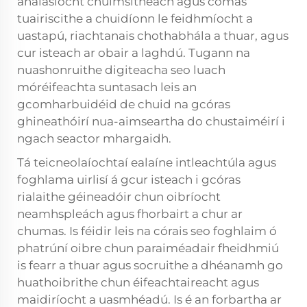
analasíocht chuimsitheach agus comas
tuairiscithe a chuidíonn le feidhmíocht a
uastapú, riachtanais chothabhála a thuar, agus
cur isteach ar obair a laghdú. Tugann na
nuashonruithe digiteacha seo luach
móréifeachta suntasach leis an
gcomharbuidéid de chuid na gcóras
ghineathóirí nua-aimseartha do chustaiméirí i
ngach seactor mhargaidh.
Tá teicneolaíochtaí ealaíne intleachtúla agus
foghlama uirlisí á gcur isteach i gcóras
rialaithe géineadóir chun oibríocht
neamhspleách agus fhorbairt a chur ar
chumas. Is féidir leis na córais seo foghlaim ó
phatrúní oibre chun paraiméadair fheidhmiú
is fearr a thuar agus socruithe a dhéanamh go
huathoibrithe chun éifeachtaireacht agus
maidiríocht a uasmhéadú. Is é an forbartha ar