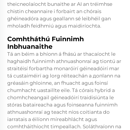
theicneolaíocht bunaithe ar AI an tréimhse
chistin cheannaire i forbairt an chórais
ghéineadóra agus geallann sé leibhéil gan
mholadh feidhmiú agus maidiríochta.
Comhtháthú Fuinnimh
Inbhuanaithe
Tá an béim a bhíonn á fhású ar thacaíocht le
haghaidh fuinnimh athnuashonraí ag tiontú ar
straitéisí forbartha monaróirí géineadóirí mar
tá custaiméirí ag lorg réiteachán a допlann na
gréasáin ghloinne, an fhuacht agus foinsí
chumhacht uastaillte eile. Tá córais hybrid a
chomhcheangail géineadóirí traidisiúnta le
stóras bataireacha agus foinseanna fuinnimh
athnuashonraí ag teacht níos coitianta do
iarratais a éilíonn míreabhlácht agus
comhtháithíocht timpeallach. Soláthraíonn na