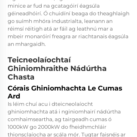
minice ar fud na gcatagóirí éagsúla
géineadhóirí. Ó chuidíní beaga do theaghlaigh
go suímh mhóra industrialta, leanann an
réimsí réitigh atá ar fáil ag leathnú mar a
mbeir monaróirí freagra ar riachtanais éagsúla
an mhargaidh.
Teicneolaíochtaí
Ghiniomhraithe Nádúrtha
Chasta
Córais Ghiniomhachta Le Cumas
Ard
Is léim chuí acu i dteicneolaíocht
ghiniomhachta atá i nginiomhairí nádúrtha
comhaimseartha, ag tairgeadh cumas ó
1000kW go 2000kW do fheidhmchláir
thionsclaíocha ar scála mór. Tugtar faisnéis ar