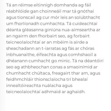
Tá an réimse eitinnigh domhanda ag fáil
réabhlóide gan choinneáil mar tá gnóthaí
agus tionscail ag cur mór leis an solúbthacht
um fhorlíonadh cumhachta. Tá cuideachtaí
déanta gléasanna giniúna nua-aimseartha ar
an ngairm den fhorbairt seo, ag forbairt
teicneolaíochtaí ar an mbéim is airde a
sheachadann an t-iarratas ag fás ar chóras
inbhuanaithe, éifeachta agus comhshaoil a
dhéanann cumhacht go minic. Tá na déantóirí
seo ag athbheochan conas a smaoinímid ar
chumhacht chúltaca, freagairt thar am, agus
feidhmchláir thionsclaíocha trí bhealaí
innealtóireachta nuálacha agus
teicneolaíochtaí adhmaid ar aghaidh.