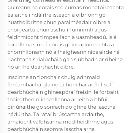
bheith ag coimeád éifeachtaí inneachta.
Cuireann na córais seo cumas monatóireachta
éalaithe i ndáiríre isteach a oibríonn go
huathoibrithe chun paraiméadair oibre a
choigeartú chun aschuir fuinnimh agus
feidhmíocht timpeallach a uasmhéadú. Is é
toradh na sin ná córais ghineapóireachta a
chomhlíonann nó a fhaigheann níos airde ná
riachtanais rialúcháin gan slúbhadh ar dhéine
nó ar fhéidearthacht oibre.
Inscinne an tionchair chuig adhmaid
fhréamhacha glaine tá tionchar ar fhilisofí
dearbhúcháin ghineapóraí freisin, le forbairt
tháirgtheoirí inneallanna ar leith a bhfuil
oiriúnaithe go sonrach do ghnéithe lasctha
nádúrtha. Tá rátaí brúscartha ardaithe,
amaíocht válbhsanna módfheidhme agus
dearbhúcháin seomra lasctha arna