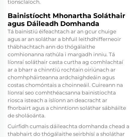
tionsclaíoch.
Bainistíocht Mhonartha Soláthair
agus Dáileadh Domhanda
Tá bainistiú éifeachtach ar an gcur chuige
agus ar an soláthar a bhfuil leithdhifferneoir
thábhachtach ann do thógálaithe
comhionanna rathúla i margadh inniu. Tá
líonraí soláthair casta curtha ag comhlachtaí
ar a bharr a chinntiú rochtain oiriúnach ar
chomhpháirteanna ardchaighdeáin agus
costas chomóntais a choinneáil. Cuireann na
líonraí seo comhthéacsanna bainistíochta
riosca isteach a íslíonn an deacracht ar
fhorbairt agus a chinntíonn soláthar sábháilte
de sholáoánta.
Cuirfidh cumais dáileachta domhanda chead a
thabhairt do thógálaithe seirbhísí a sholáthar