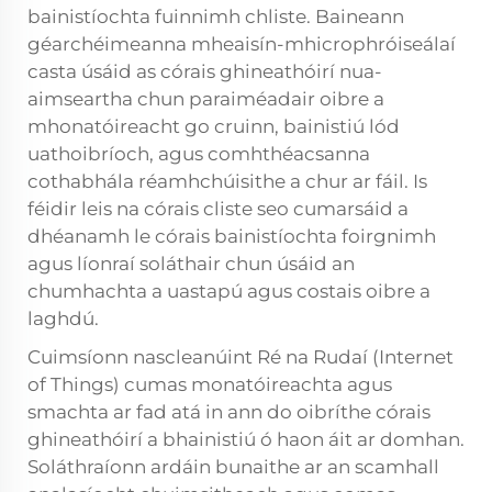
bainistíochta fuinnimh chliste. Baineann
géarchéimeanna mheaisín-mhicrophróiseálaí
casta úsáid as córais ghineathóirí nua-
aimseartha chun paraiméadair oibre a
mhonatóireacht go cruinn, bainistiú lód
uathoibríoch, agus comhthéacsanna
cothabhála réamhchúisithe a chur ar fáil. Is
féidir leis na córais cliste seo cumarsáid a
dhéanamh le córais bainistíochta foirgnimh
agus líonraí soláthair chun úsáid an
chumhachta a uastapú agus costais oibre a
laghdú.
Cuimsíonn nascleanúint Ré na Rudaí (Internet
of Things) cumas monatóireachta agus
smachta ar fad atá in ann do oibríthe córais
ghineathóirí a bhainistiú ó haon áit ar domhan.
Soláthraíonn ardáin bunaithe ar an scamhall