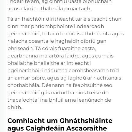
i ndáiríre am, ag cinntiú uasta oibriúcháin
agus clárú cothabhála proactach.
Tá an fhachtóir díritheacht tar éis teacht chun
cinn mar phríomhphointe i ndearcadh
géineráthóirí, le tacú le córais athdhéanta agus
rialacha cosanta le haghaidh oibriú gan
bhriseadh. Tá córais fuaraithe casta,
dearbhanna malartóra láidre, agus cumais
bhallaithe bhallaithe ar intleacht i
ngéineráthóirí nádúrtha comhsheasamh tríd
an aimsir oibre, agus ag laghdú ar riachtanais
chothabhála. Déanann na feabhsuithe seo
géineráthóirí gás nádúrtha níos treise do
thacaíochtaí ina bhfuil ama leanúnach de
dhíth.
Comhlacht um Ghnáthshláinte
agus Caighdeáin Ascaoraithe