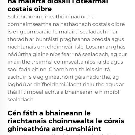
na malarta diosail i dtéarmaí
costais oibre
Soláthraíonn gineathóirí nádúrtha
comhaimseartha na hathaonach costais oibre
ísle i gcomparáid le malairtí sealadach mar
thoradh ar buntáistí praghsanna breosla agus
riachtanais um choinneáil ísle. Losann an ghás
nádúrtha glaine níos fearr ná sealadach, ag cur
in áirithe tréimhsí coinnsealta níos faide agus
saol fada eitinn. Chomh maith leis sin, tá
aschuir ísle ag gineathóirí gáis nádúrtha, ag
laghdú ar dhífheidhmiúlacht rialuithe agus ar
tháillí timpeallachta a bhaineann le himoiblí
sealadach.
Cén fáth a bhaineann le
riachtanais choinnsealta le córais
ghineathóra ard-umshláint