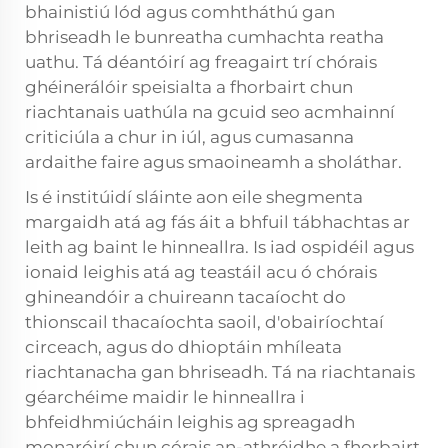
bhainistiú lód agus comhtháthú gan
bhriseadh le bunreatha cumhachta reatha
uathu. Tá déantóirí ag freagairt trí chórais
ghéinerálóir speisialta a fhorbairt chun
riachtanais uathúla na gcuid seo acmhainní
criticiúla a chur in iúl, agus cumasanna
ardaithe faire agus smaoineamh a sholáthar.
Is é institúidí sláinte aon eile shegmenta
margaidh atá ag fás áit a bhfuil tábhachtas ar
leith ag baint le hinneallra. Is iad ospidéil agus
ionaid leighis atá ag teastáil acu ó chórais
ghineandóir a chuireann tacaíocht do
thionscail thacaíochta saoil, d'obairíochtaí
circeach, agus do dhioptáin mhíleata
riachtanacha gan bhriseadh. Tá na riachtanais
géarchéime maidir le hinneallra i
bhfeidhmiúcháin leighis ag spreagadh
monaróirí chun córais an-athréidhe a fhorbairt