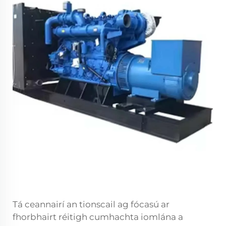
Tá ceannairí an tionscail ag fócasú ar
fhorbhairt réitigh cumhachta iomlána a