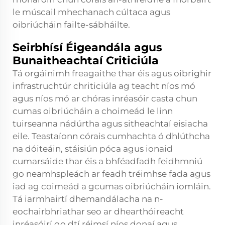
le múscail mhechanach cúltaca agus
oibriúcháin failte-sábháilte.
Seirbhísí Éigeandála agus
Bunaitheachtaí Criticiúla
Tá orgáinimh freagaithe thar éis agus oibrighir
infrastruchtúr chriticiúla ag teacht níos mó
agus níos mó ar chóras inréasóir casta chun
cumas oibriúcháin a choimeád le linn
tuirseanna nádúrtha agus sitheachtaí eisiacha
eile. Teastaíonn córais cumhachta ó dhlúthcha
na dóiteáin, stáisiún póca agus ionaid
cumarsáide thar éis a bhféadfadh feidhmniú
go neamhspleách ar feadh tréimhse fada agus
iad ag coimeád a gcumas oibriúcháin iomláin.
Tá iarmhairtí dhemandálacha na n-
eochairbhriathar seo ar dhearthóireacht
inréasóirí go dtí réimsí níos donaí agus