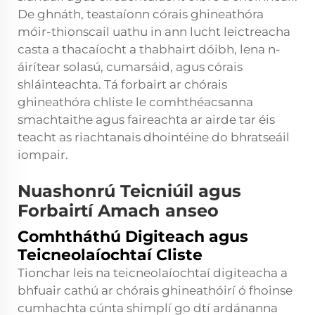
De ghnáth, teastaíonn córais ghineathóra
móir-thionscail uathu in ann lucht leictreacha
casta a thacaíocht a thabhairt dóibh, lena n-
áirítear solasú, cumarsáid, agus córais
shláinteachta. Tá forbairt ar chórais
ghineathóra chliste le comhthéacsanna
smachtaithe agus faireachta ar airde tar éis
teacht as riachtanais dhointéine do bhratseáil
iompair.
Nuashonrú Teicniúil agus
Forbairtí Amach anseo
Comhtháthú Digiteach agus
Teicneolaíochtaí Cliste
Tionchar leis na teicneolaíochtaí digiteacha a
bhfuair cathú ar chórais ghineathóirí ó fhoinse
cumhachta cúnta shimplí go dtí ardánanna