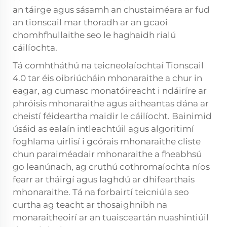
an táirge agus sásamh an chustaiméara ar fud
an tionscail mar thoradh ar an gcaoi
chomhfhullaithe seo le haghaidh rialú
cáilíochta.
Tá comhtháthú na teicneolaíochtaí Tionscail
4.0 tar éis oibriúcháin mhonaraithe a chur in
eagar, ag cumasc monatóireacht i ndáiríre ar
phróisis mhonaraithe agus aitheantas dána ar
cheistí féideartha maidir le cáilíocht. Bainimid
úsáid as ealaín intleachtúil agus algoritimí
foghlama uirlisí i gcórais mhonaraithe cliste
chun paraiméadair mhonaraithe a fheabhsú
go leanúnach, ag cruthú cothromaíochta níos
fearr ar tháirgí agus laghdú ar dhifearthais
mhonaraithe. Tá na forbairtí teicniúla seo
curtha ag teacht ar thosaighnibh na
monaraitheoirí ar an tuaisceartán nuashintiúil