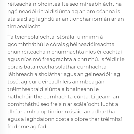
réiteacháin phointeáilte seo míreabhlácht na
ngéineadóirí traidisiúnta ag an am céanna is
atá siad ag laghdú ar an tionchar iomlán ar an
timpeallacht.
Tá teicneolaíochtaí stórála fuinnimh á
gcomhtháthú le córais ghéineadóireachta
chun réiteacháin chumhachta níos éifeachtaí
agus níos mó freagrachta a chruthú. Is féidir le
córais bataireacha soláthar cumhachta
láithreach a sholáthar agus an géineadóir ag
tosú, ag cur deireadh leis an mbeagán
tréimhse traidisiúnta a bhaineann le
hathchóirithe cumhachta cúnta. Ligeann an
comhtháthú seo freisin ar scálaíocht lucht a
dhéanamh a optimíonn úsáid an adhartha
agus a laghdaíonn costais oibre thar tréimhsí
feidhme ag fad.