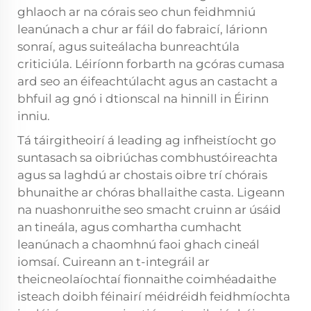
ghlaoch ar na córais seo chun feidhmniú
leanúnach a chur ar fáil do fabraicí, lárionn
sonraí, agus suiteálacha bunreachtúla
criticiúla. Léiríonn forbarth na gcóras cumasa
ard seo an éifeachtúlacht agus an castacht a
bhfuil ag gnó i dtionscal na hinnill in Éirinn
inniu.
Tá táirgitheoirí á leading ag infheistíocht go
suntasach sa oibriúchas combhustóireachta
agus sa laghdú ar chostais oibre trí chórais
bhunaithe ar chóras bhallaithe casta. Ligeann
na nuashonruithe seo smacht cruinn ar úsáid
an tineála, agus comhartha cumhacht
leanúnach a chaomhnú faoi ghach cineál
iomsaí. Cuireann an t-integráil ar
theicneolaíochtaí fionnaithe coimhéadaithe
isteach doibh féinairí méidréidh feidhmíochta