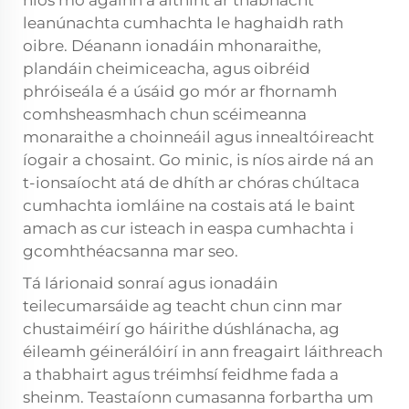
níos mó againn a aithint ar thábhacht
leanúnachta cumhachta le haghaidh rath
oibre. Déanann ionadáin mhonaraithe,
plandáin cheimiceacha, agus oibréid
phróiseála é a úsáid go mór ar fhornamh
comhsheasmhach chun scéimeanna
monaraithe a choinneáil agus innealtóireacht
íogair a chosaint. Go minic, is níos airde ná an
t-ionsaíocht atá de dhíth ar chóras chúltaca
cumhachta iomláine na costais atá le baint
amach as cur isteach in easpa cumhachta i
gcomhthéacsanna mar seo.
Tá lárionaid sonraí agus ionadáin
teilecumarsáide ag teacht chun cinn mar
chustaiméirí go háirithe dúshlánacha, ag
éileamh géinerálóirí in ann freagairt láithreach
a thabhairt agus tréimhsí feidhme fada a
sheinm. Teastaíonn cumasanna forbartha um