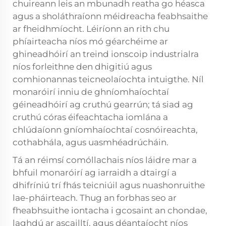
chuireann leis an mbunadh reatha go héasca
agus a sholáthraíonn méidreacha feabhsaithe
ar fheidhmíocht. Léiríonn an rith chu
phíairteacha níos mó géarchéime ar
ghineadhóirí an treind ionscoip industrialra
níos forleithne den dhigitiú agus
comhionannas teicneolaíochta intuigthe. Níl
monaróirí inniu de ghníomhaíochtaí
géineadhóirí ag cruthú gearrún; tá siad ag
cruthú córas éifeachtacha iomlána a
chlúdaíonn gníomhaíochtaí cosnóireachta,
cothabhála, agus uasmhéadrúcháin.
Tá an réimsí comóllachais níos láidre mar a
bhfuil monaróirí ag iarraidh a dtairgí a
dhifríniú trí fhás teicniúil agus nuashonruithe
lae-pháirteach. Thug an forbhas seo ar
fheabhsuithe iontacha i gcosaint an chondae,
laghdú ar ascailltí, agus déantaíocht níos