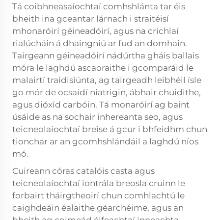
Tá coibhneasaíochtaí comhshlánta tar éis
bheith ina gceantar lárnach i straitéisí
mhonaróirí géineadóirí, agus na críchlaí
rialúcháin á dhaingniú ar fud an domhain.
Tairgeann géineadóirí nádúrtha gháis ballais
móra le laghdú ascaoraithe i gcomparáid le
malairtí traidisiúnta, ag tairgeadh leibhéil ísle
go mór de ocsaídí niatrigin, ábhair chuidithe,
agus dióxíd carbóin. Tá monaróirí ag baint
úsáide as na sochair inhereanta seo, agus
teicneolaíochtaí breise á gcur i bhfeidhm chun
tionchar ar an gcomhshlándáil a laghdú níos
mó.
Cuireann córas catalóis casta agus
teicneolaíochtaí iontrála breosla cruinn le
forbairt tháirgtheoirí chun comhlachtú le
caighdeáin éalaithe géarchéime, agus an