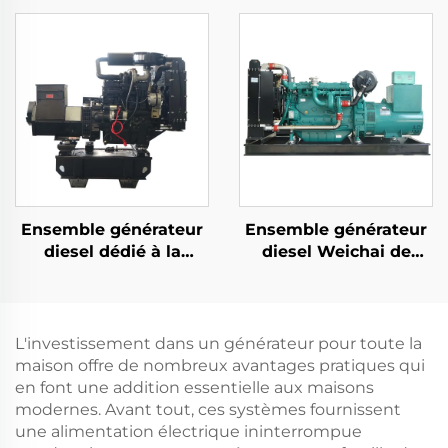
100KW pour la
générateurs diesel
production
haute performance
d'électricité
Ricardo
Ensemble générateur
Ensemble générateur
diesel dédié à la
diesel Weichai de
recharge des drones
132KW, source
sans pilote et portable
d'énergie de secours
efficace et économe
en énergie
L'investissement dans un générateur pour toute la
maison offre de nombreux avantages pratiques qui
en font une addition essentielle aux maisons
modernes. Avant tout, ces systèmes fournissent
une alimentation électrique ininterrompue