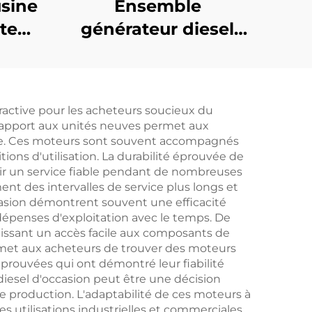
sine
Ensemble
cte
générateur diesel
s
Weichai de 200KW,
esel
faible consommation
ance
de carburant, faibles
ractive pour les acheteurs soucieux du
émissions et fiable
 rapport aux unités neuves permet aux
ance. Ces moteurs sont souvent accompagnés
ons d'utilisation. La durabilité éprouvée de
nir un service fiable pendant de nombreuses
nt des intervalles de service plus longs et
casion démontrent souvent une efficacité
dépenses d'exploitation avec le temps. De
issant un accès facile aux composants de
ermet aux acheteurs de trouver des moteurs
prouvées qui ont démontré leur fiabilité
diesel d'occasion peut être une décision
e production. L'adaptabilité de ces moteurs à
es utilisations industrielles et commerciales.