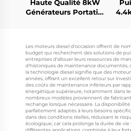
Haute Qualité 8kW
Pu
Générateurs Portatifs
4.4
Chinois 6500
8kw
Puissance Nominale
Gén
avec Sortie en
r
Les moteurs diesel d'occasion offrent de nom
Courant Alternatif
budget qui recherchent des solutions de puis
Mono-Phase Moteur
entreprises d'allouer leurs ressources de m
d'historiques de maintenance documentés, offr
Structure Interne en
la technologie diesel signifie que des mote
Vente
années, offrant un excellent retour sur inves
des coûts de maintenance inférieurs par rapp
énergétique supérieure, notamment dans les a
nombreux modèles proviennent de fabricants 
rechange lorsque nécessaire. La disponibilit
parfaitement adaptés à leurs besoins spécifi
dans des conditions réelles, réduisant le ris
écologique, car cela prolonge la durée de vi
différentes applications, combinée à leur fort