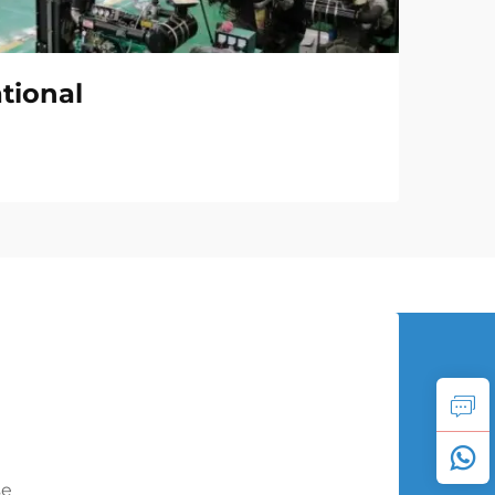
tional
se