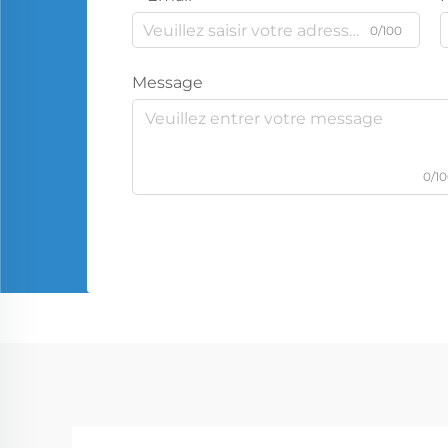
0/100
Message
0/1