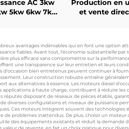
issance AC 3kw
Production en u
kw 5kw 6kw 7kw
et vente dire
 9kw 10kw 12kw
d'ensemble
érateur essence
générateurs di
efroidi par air
haute perform
breux avantages indéniables qui en font une option att
Ricardo
sance fiables. Avant tout, l'économie substantielle par
anière plus efficace sans compromettre sur la perform
ant une transparence sur leur entretien et leurs conditi
urs d'occasion bien entretenus peuvent continuer à four
tissement. Leur construction robuste entraîne généraleme
ort aux alternatives à essence. Les moteurs diesel d'oc
pplications à haute charge, contribuant à réduire les 
réputés disposant de réseaux de pièces établis, garant
é de diverses configurations et niveaux de puissance p
ques. Ces moteurs intègrent souvent des technologies é
que de problèmes inattendus. De plus, choisir un moteur 
e utile des équipements existants et réduit la demande d
e valeur de revente, en fait un choix pratique pour divers