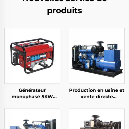
produits
Générateur
Production en usine et
monophasé 5KW
vente directe
Essence Démarrage
d'ensembles
automatique Moteur
générateurs diesel
4-temps refroidi par
haute performance
air 650W Puissance
Ricardo
nominale Utilisation