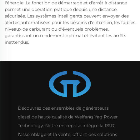
l'énergie. La fonction de démarrage et d'arrêt à distance
permet une opération pratique depuis une distance
sécurisée. Les systèmes intelligents peuvent envoyer des
alertes automatisées pour les besoins d'entretien, les faibles
niveaux de carburant ou d'éventuels problèmes,
garantissant un rendement optimal et évitant les arrêts
inattendus.
Découvrez des ensembles de générateurs
diesel de haute qualité de Weifang Yag Power
Technology. Notre entreprise intègre la R&D,
l'assemblage et la vente, offrant des solutions