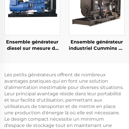
domestique et
extérieure Fréquence
automatique
50HZ/60HZ
Ensemble générateur
Ensemble générateur
diesel sur mesure de
industriel Cummins de
155KW avec sortie
321KW à haute
stable et faible
efficacité pour
consommation de
l'alimentation
carburant
électrique courante
Les petits générateurs offrent de nombreux
avantages pratiques qui en font une solution
d'alimentation inestimable pour diverses situations.
Leur principal avantage réside dans leur portabilité
et leur facilité d'utilisation, permettant aux
utilisateurs de transporter et de mettre en place
une production d'énergie là où elle est nécessaire.
Le design compact nécessite un minimum
d'espace de stockage tout en maintenant une