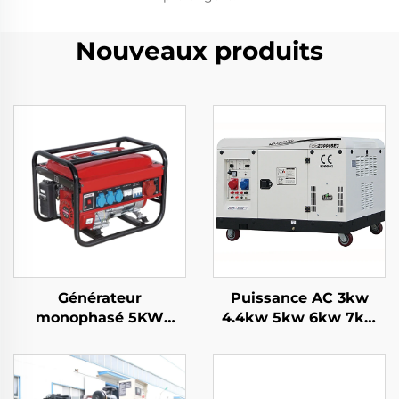
Nouveaux produits
Générateur
Puissance AC 3kw
monophasé 5KW
4.4kw 5kw 6kw 7kw
Essence Démarrage
8kw 9kw 10kw 12kw
automatique Moteur
Générateur essence
4-temps refroidi par
refroidi par air
air 650W Puissance