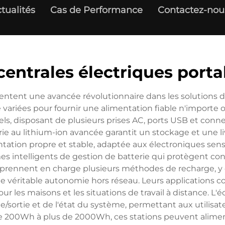
tualités
Cas de Performance
Contactez-nou
 centrales électriques porta
entent une avancée révolutionnaire dans les solutions 
e variées pour fournir une alimentation fiable n'importe
, disposant de plusieurs prises AC, ports USB et connex
e au lithium-ion avancée garantit un stockage et une livr
tation propre et stable, adaptée aux électroniques sensi
intelligents de gestion de batterie qui protègent contre
 prennent en charge plusieurs méthodes de recharge, y c
ne véritable autonomie hors réseau. Leurs applications cou
r les maisons et les situations de travail à distance. L'
e/sortie et de l'état du système, permettant aux utilis
de 200Wh à plus de 2000Wh, ces stations peuvent alime