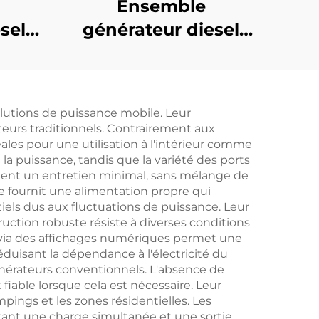
Ensemble
sel
générateur diesel
2KW,
Weichai de 200KW,
e de
faible consommation
e et
de carburant, faibles
olutions de puissance mobile. Leur
rgie
émissions et fiable
teurs traditionnels. Contrairement aux
ales pour une utilisation à l'intérieur comme
 la puissance, tandis que la variété des ports
sitent un entretien minimal, sans mélange de
e fournit une alimentation propre qui
els dus aux fluctuations de puissance. Leur
uction robuste résiste à diverses conditions
e via des affichages numériques permet une
réduisant la dépendance à l'électricité du
énérateurs conventionnels. L'absence de
able lorsque cela est nécessaire. Leur
ings et les zones résidentielles. Les
ant une charge simultanée et une sortie