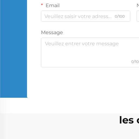
Email
0/100
Message
0/1
les