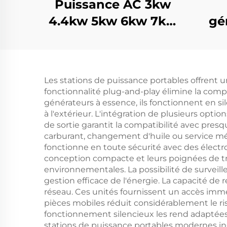
Puissance AC 3kw
4.4kw 5kw 6kw 7kw
gé
8kw 9kw 10kw 12kw
déd
Générateur essence
de
refroidi par air
pi
Les stations de puissance portables offrent 
fonctionnalité plug-and-play élimine la comp
générateurs à essence, ils fonctionnent en si
à l'extérieur. L'intégration de plusieurs optio
de sortie garantit la compatibilité avec pres
carburant, changement d'huile ou service méc
fonctionne en toute sécurité avec des électr
conception compacte et leurs poignées de tra
environnementales. La possibilité de surveil
gestion efficace de l'énergie. La capacité de 
réseau. Ces unités fournissent un accès immé
pièces mobiles réduit considérablement le r
fonctionnement silencieux les rend adaptées 
stations de puissance portables modernes i