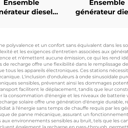
Ensemble
Ensemble
nérateur diesel
générateur die
ié à la recharge
Weichai de 13
s drones sans
source d'énergi
lote et portable
secours efficac
une polyvalence et un confort sans équivalent dans les s
économe en éne
lexité et les exigences d'entretien associées aux généra
lence et n'émettent aucune émission, ce qui les rend idé
ns de recharge offre une flexibilité dans le remplissage de
que tous les appareils électroniques. Ces stations néces
anique. L'inclusion d'onduleurs à onde sinusoïdale pur
oniques sensibles, prévenant ainsi les dommages potenti
nsport facilitent le déplacement, tandis que leur constr
ler la consommation d'énergie et les niveaux de batteri
recharge solaire offre une génération d'énergie durable, 
diat à l'énergie sans temps de chauffe requis par les g
isque de panne mécanique, assurant un fonctionnement fi
aux environnements sensibles au bruit, tels que les camp
ncluent également la recharge en pass-through, permett