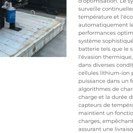
d'optimisation. Le s
surveille continuelle
température et l'éc
automatiquement le
performances optima
système sophistiqué
batterie tels que le
l'évasion thermique
dans diverses condit
cellules lithium-io
puissance dans un f
algorithmes de char
charge et la durée de
capteurs de tempéra
maintient un fonct
charges, empêchant 
assurant une livrais