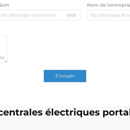
Nom
Nom de l'entrepri
0/100
000
Envoyer
 centrales électriques porta