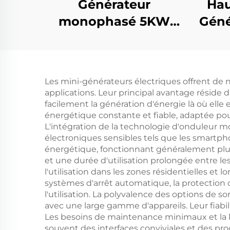
Générateur
Hau
monophasé 5KW
Géné
Essence Démarrage
automatique Moteur
Pui
4-temps refroidi par
a
Les mini-générateurs électriques offrent de 
air 650W Puissance
Cou
applications. Leur principal avantage réside d
nominale Utilisation
Mon
facilement la génération d'énergie là où elle 
énergétique constante et fiable, adaptée pour
domestique et
Stru
L'intégration de la technologie d'onduleur mo
extérieure Fréquence
électroniques sensibles tels que les smartphon
énergétique, fonctionnant généralement plusi
automatique
et une durée d'utilisation prolongée entre le
50HZ/60HZ
l'utilisation dans les zones résidentielles et l
systèmes d'arrêt automatique, la protection c
l'utilisation. La polyvalence des options de so
avec une large gamme d'appareils. Leur fiabil
Les besoins de maintenance minimaux et la lo
souvent des interfaces conviviales et des pro