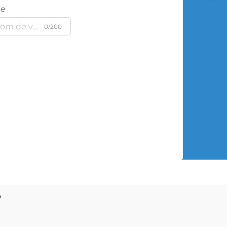
se
0/200
e