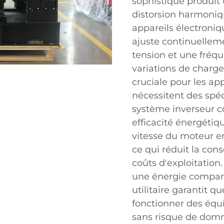
sophistiqué produit
distorsion harmoniqu
appareils électroniq
ajuste continuelleme
tension et une fréqu
variations de charge
cruciale pour les ap
nécessitent des spéc
système inverseur c
efficacité énergéti
vitesse du moteur e
ce qui réduit la con
coûts d'exploitation.
une énergie comparab
utilitaire garantit qu
fonctionner des équi
sans risque de dom