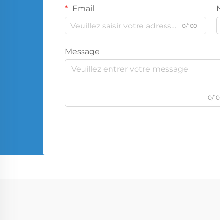
Email
0/100
Message
0/1