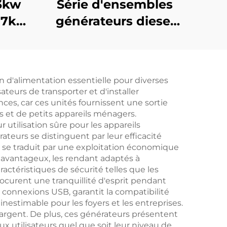
3kw
Série d'ensembles
 7kw
générateurs diesel
12kw
courants refroidis par
ence
eau et injection
ir
directe
 d'alimentation essentielle pour diverses
ateurs de transporter et d'installer
nces, car ces unités fournissent une sortie
s et de petits appareils ménagers.
 utilisation sûre pour les appareils
ateurs se distinguent par leur efficacité
i se traduit par une exploitation économique
t avantageux, les rendant adaptés à
aractéristiques de sécurité telles que les
rocurent une tranquillité d'esprit pendant
es connexions USB, garantit la compatibilité
nestimable pour les foyers et les entreprises.
argent. De plus, ces générateurs présentent
ux utilisateurs quel que soit leur niveau de