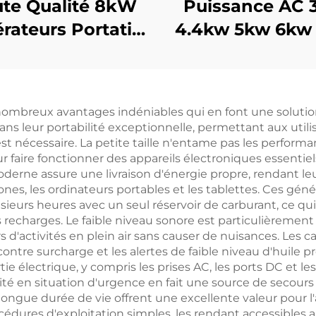
te Qualité 8kW
Puissance AC 
rateurs Portatifs
4.4kw 5kw 6kw
Chinois 6500
8kw 9kw 10kw 
ssance Nominale
Générateur ess
vec Sortie en
refroidi par a
nombreux avantages indéniables qui en font une solution
rant Alternatif
ans leur portabilité exceptionnelle, permettant aux utilis
o-Phase Moteur
est nécessaire. La petite taille n'entame pas les performa
 faire fonctionner des appareils électroniques essentiel
cture Interne en
derne assure une livraison d'énergie propre, rendant leur
Vente
es, les ordinateurs portables et les tablettes. Ces génér
eurs heures avec un seul réservoir de carburant, ce qu
s recharges. Le faible niveau sonore est particulièremen
ors d'activités en plein air sans causer de nuisances. Les c
ontre surcharge et les alertes de faible niveau d'huile p
rtie électrique, y compris les prises AC, les ports DC et l
ité en situation d'urgence en fait une source de secours i
ngue durée de vie offrent une excellente valeur pour l'
cédures d'exploitation simples, les rendant accessibles a