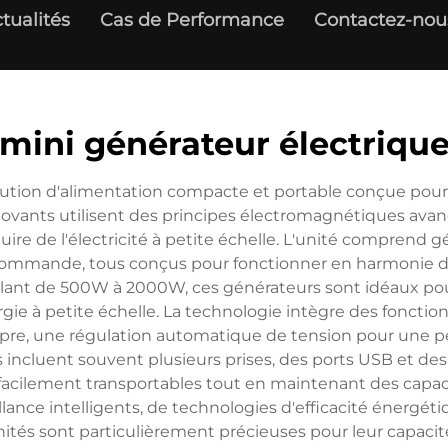
tualités
Cas de Performance
Contactez-nou
mini générateur électriqu
ution d'alimentation compacte et portable conçue pour 
novants utilisent des principes électromagnétiques ava
duire de l'électricité à petite échelle. L'unité comprend
commande, tous conçus pour fonctionner en harmonie 
llant de 500W à 2000W, ces générateurs sont idéaux pour l
rgie à petite échelle. La technologie intègre des fonctio
opre, une régulation automatique de tension pour une p
ncluent souvent plusieurs prises, des ports USB et des 
acilement transportables tout en maintenant des capa
lance intelligents, de technologies d'efficacité énergé
unités sont particulièrement précieuses pour leur capaci