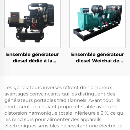
Nominale 380V
d'électricité
Tension Nominale
Retour
Ensemble générateur
Ensemble générateur
diesel dédié à la
diesel Weichai de
recharge des drones
200KW, faible
sans pilote et portable
consommation de
carburant, faibles
émissions et fiable
Les générateurs inversés offrent de nombreux
avantages convaincants qui les distinguent des
générateurs portables traditionnels. Avant tout, ils
produisent un courant propre et stable avec une
distorsion harmonique totale inférieure à 3 %, ce qui
les rend sûrs pour alimenter des appareils
électroniques sensibles nécessitant une électricité