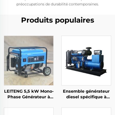
préoccupations de durabilité contemporaines.
Produits populaires
LEITENG 5,5 kW Mono-
Ensemble générateur
Phase Générateur à
diesel spécifique à
Essence 420cc Cubage
l'exportation de
50Hz/60Hz Fréquence
100KW pour la
2kW Puissance
production