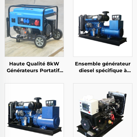
Haute Qualité 8kW
Ensemble générateur
Générateurs Portatifs
diesel spécifique à
Chinois 6500
l'exportation de
Puissance Nominale
100KW pour la
avec Sortie en Courant
production
Alternatif Mono-Phase
d'électricité
Moteur Structure
Interne en Vente