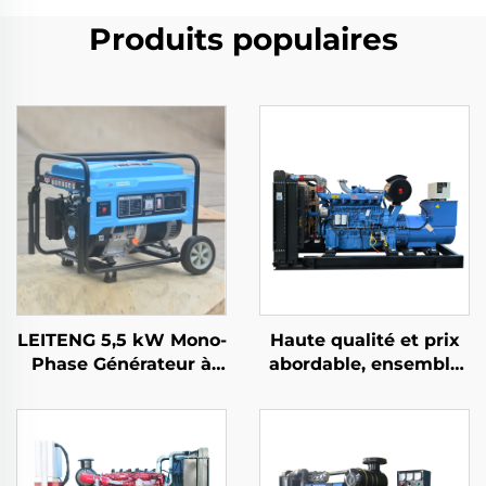
Produits populaires
LEITENG 5,5 kW Mono-
Haute qualité et prix
Phase Générateur à
abordable, ensemble
Essence 420cc Cubage
générateur diesel
50Hz/60Hz Fréquence
Ricardo de 200KW
2kW Puissance
Nominale 380V
Tension Nominale