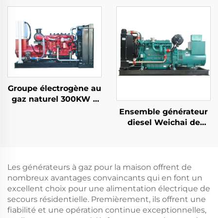
automatique Moteur
1600kw 2000kw
4-temps refroidi par
Groupe Electrogène au
air 650W Puissance
Gaz Naturel
nominale Utilisation
domestique et
extérieure Fréquence
automatique
50HZ/60HZ
Groupe électrogène au
gaz naturel 300KW à
faible consommation
Ensemble générateur
d'énergie et haute
diesel Weichai de
efficacité
132KW, source
d'énergie de secours
efficace et économe
en énergie
Les générateurs à gaz pour la maison offrent de
nombreux avantages convaincants qui en font un
excellent choix pour une alimentation électrique de
secours résidentielle. Premièrement, ils offrent une
fiabilité et une opération continue exceptionnelles,