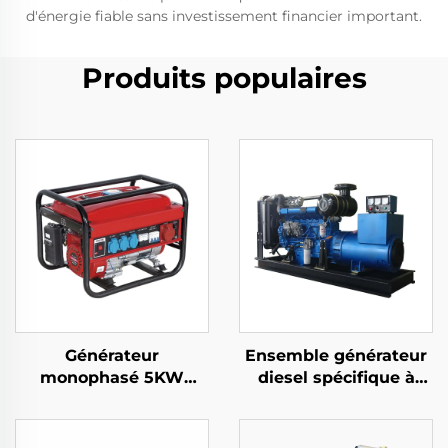
d'énergie fiable sans investissement financier important.
Produits populaires
Générateur
Ensemble générateur
monophasé 5KW
diesel spécifique à
Essence Démarrage
l'exportation de
automatique Moteur
100KW pour la
4-temps refroidi par
production