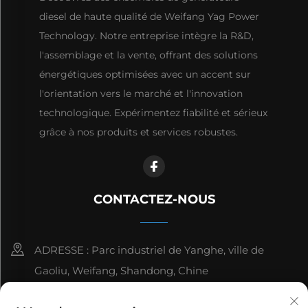
diesel de haute qualité de Weifang Yag Power
Technology. Notre entreprise intègre la R&D,
l'assemblage et la vente, offrant des solutions
énergétiques optimisées avec un accent sur
l'orientation vers le marché et l'innovation
technologique. Expérimentez fiabilité et sérieux
grâce à nos produits et services robustes.
CONTACTEZ-NOUS
ADRESSE : Parc industriel de Yanghe, ville de
Gaoliu, Weifang, Shandong, Chine
8615006666497