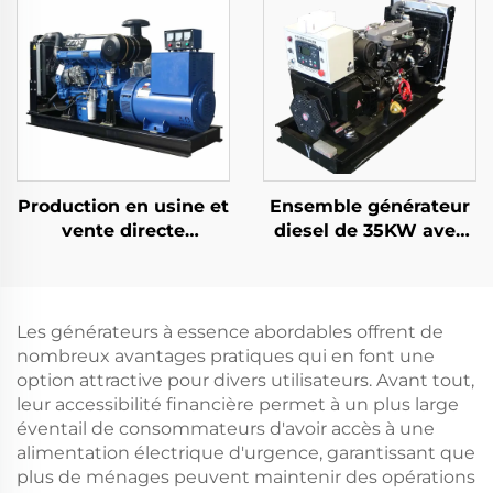
air 650W Puissance
d'électricité
nominale Utilisation
domestique et
extérieure Fréquence
automatique
50HZ/60HZ
Production en usine et
Ensemble générateur
vente directe
diesel de 35KW avec
d'ensembles
système automatique
générateurs diesel
de régulation de
haute performance
pression SDEC et
Ricardo
démarrage froid
Les générateurs à essence abordables offrent de
nombreux avantages pratiques qui en font une
option attractive pour divers utilisateurs. Avant tout,
leur accessibilité financière permet à un plus large
éventail de consommateurs d'avoir accès à une
alimentation électrique d'urgence, garantissant que
plus de ménages peuvent maintenir des opérations