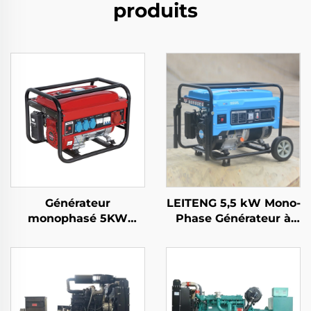
produits
Générateur
LEITENG 5,5 kW Mono-
monophasé 5KW
Phase Générateur à
Essence Démarrage
Essence 420cc Cubage
automatique Moteur
50Hz/60Hz Fréquence
4-temps refroidi par
2kW Puissance
air 650W Puissance
Nominale 380V
nominale Utilisation
Tension Nominale
domestique et
Retour