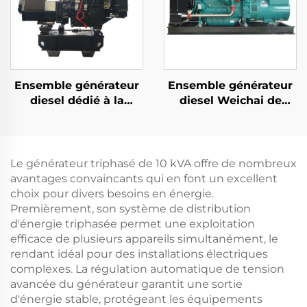
extérieure Fréquence
automatique
50HZ/60HZ
Ensemble générateur
Ensemble générateur
diesel dédié à la
diesel Weichai de
recharge des drones
132KW, source
sans pilote et portable
d'énergie de secours
efficace et économe
en énergie
Le générateur triphasé de 10 kVA offre de nombreux
avantages convaincants qui en font un excellent
choix pour divers besoins en énergie.
Premièrement, son système de distribution
d'énergie triphasée permet une exploitation
efficace de plusieurs appareils simultanément, le
rendant idéal pour des installations électriques
complexes. La régulation automatique de tension
avancée du générateur garantit une sortie
d'énergie stable, protégeant les équipements