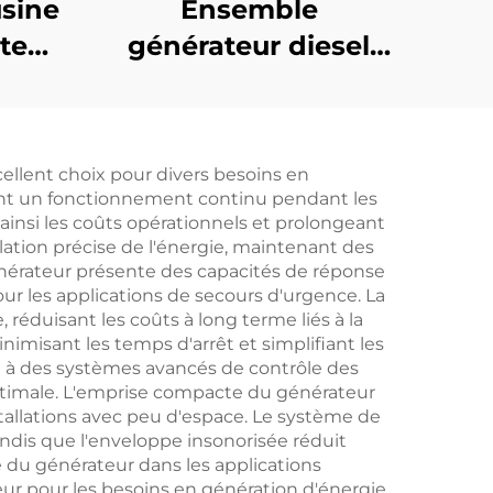
sine
Ensemble
cte
générateur diesel
s
Weichai de 132KW,
esel
source d'énergie de
ance
secours efficace et
ellent choix pour divers besoins en
économe en énergie
ssant un fonctionnement continu pendant les
insi les coûts opérationnels et prolongeant
lation précise de l'énergie, maintenant des
énérateur présente des capacités de réponse
ur les applications de secours d'urgence. La
éduisant les coûts à long terme liés à la
inimisant les temps d'arrêt et simplifiant les
e à des systèmes avancés de contrôle des
timale. L'emprise compacte du générateur
stallations avec peu d'espace. Le système de
dis que l'enveloppe insonorisée réduit
 du générateur dans les applications
eur pour les besoins en génération d'énergie