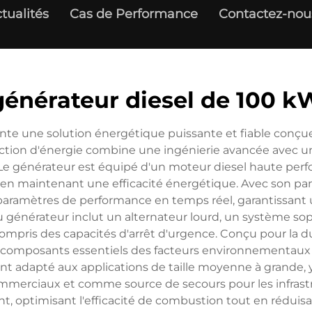
tualités
Cas de Performance
Contactez-nou
générateur diesel de 100 k
nte une solution énergétique puissante et fiable conçu
ction d'énergie combine une ingénierie avancée avec une 
 Le générateur est équipé d'un moteur diesel haute perf
t en maintenant une efficacité énergétique. Avec son pa
s paramètres de performance en temps réel, garantissan
u générateur inclut un alternateur lourd, un système sop
ompris des capacités d'arrêt d'urgence. Conçu pour la du
 composants essentiels des facteurs environnementaux t
t adapté aux applications de taille moyenne à grande, y
 commerciaux et comme source de secours pour les infrast
nt, optimisant l'efficacité de combustion tout en rédui