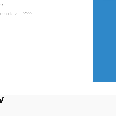
se
0/200
W