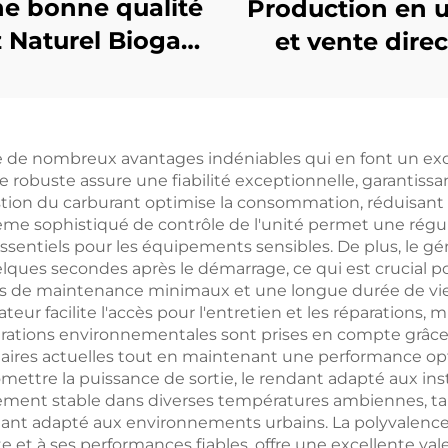
e bonne qualité
Production en u
 Naturel Biogaz
et vente dire
az de Pétrole
d'ensemble
quéfié Groupe
générateurs di
lectrogène de
haute perform
e de nombreux avantages indéniables qui en font un exc
outien pour la
Ricardo
ce robuste assure une fiabilité exceptionnelle, garanti
uction d'Énergie
tion du carburant optimise la consommation, réduisant a
stème sophistiqué de contrôle de l'unité permet une régu
ssentiels pour les équipements sensibles. De plus, le g
lques secondes après le démarrage, ce qui est crucial po
 de maintenance minimaux et une longue durée de vie, r
ur facilite l'accès pour l'entretien et les réparations, m
érations environnementales sont prises en compte grâc
ires actuelles tout en maintenant une performance op
mettre la puissance de sortie, le rendant adapté aux in
ement stable dans diverses températures ambiennes, tan
ndant adapté aux environnements urbains. La polyvalence
 et à ses performances fiables, offre une excellente val