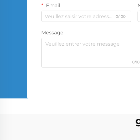
Email
0/100
Message
0/1