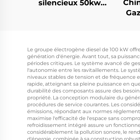
Chin
silencieux 50kw
Gaz
générateur 62,5 kva
G
générateur 60 kva
Li
silencieux prix
E
Le groupe électrogène diesel de 100 kW offr
S
génération d'énergie. Avant tout, sa puissan
Prod
périodes critiques. Le système avancé de ges
l'autonomie entre les ravitaillements. Le sy
niveaux stables de tension et de fréquence e
rapide, atteignant sa pleine puissance en que
durabilité des composants assure des besoins
propriété. La conception modulaire du générate
procédures de service courantes. Les consid
émissions, répondant aux normes réglementa
maximise l'efficacité de l'espace sans compro
refroidissement intégré assure un fonctionn
considérablement la pollution sonore, le re
d'énergie, combinée à sa construction robuste