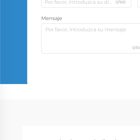
0/100
Mensaje
0/1