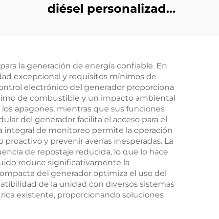
diésel personalizado
 60
de bajo consumo de
recio
combustible y
potencia estable de
para la generación de energía confiable. En
155 KW
idad excepcional y requisitos mínimos de
control electrónico del generador proporciona
ptimo de combustible y un impacto ambiental
e los apagones, mientras que sus funciones
ar del generador facilita el acceso para el
a integral de monitoreo permite la operación
proactivo y prevenir averías inesperadas. La
encia de repostaje reducida, lo que lo hace
ruido reduce significativamente la
 compacta del generador optimiza el uso del
atibilidad de la unidad con diversos sistemas
trica existente, proporcionando soluciones