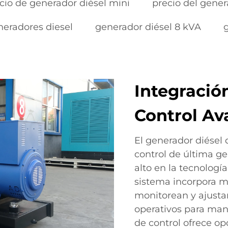
cio de generador diésel mini
precio del gener
neradores diesel
generador diésel 8 kVA
Integració
Control A
El generador diésel
control de última g
alto en la tecnología
sistema incorpora m
monitorean y ajust
operativos para man
de control ofrece opc