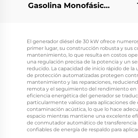
Gasolina Monofásico
5KW Arranque
Automático Motor de
gaso
4 Tiempos Enfriado
únic
El generador diésel de 30 kW ofrece numerosa
por Aire 650W
primer lugar, su construcción robusta y sus 
Potencia Nominal
Frec
mantenimiento, lo que resulta en costos oper
una regulación precisa de la potencia y un
para Uso en Hogar y
reducido. La capacidad de inicio rápido de l
Exterior Frecuencia
de protección automatizadas protegen contra 
mantenimiento y las reparaciones, reduciendo
Automática
remota y el seguimiento del rendimiento en t
50HZ/60HZ
eficiencia energética del generador se tradu
particularmente valioso para aplicaciones de 
contaminación acústica, lo que lo hace adecu
espacio mientras mantiene una excelente efic
de conmutador automático de transferencia pe
confiables de energía de respaldo para aplicac