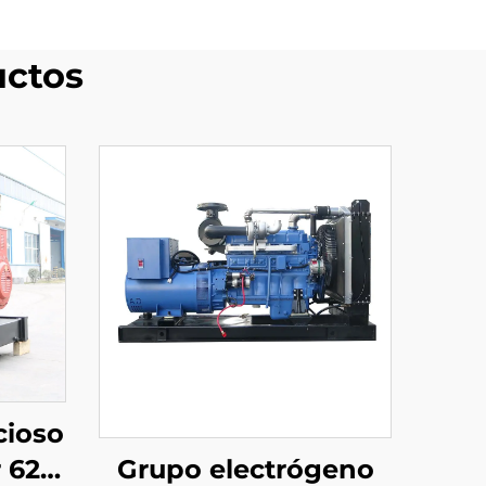
uctos
cioso
Grupo electrógeno
 62.5