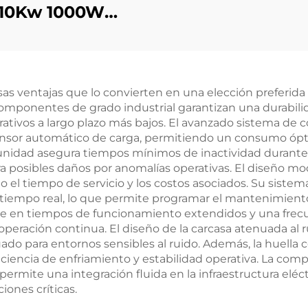
10Kw 1000W
kva generador
Generador de
kva silencioso p
lina Petrol Fase
a 110V 220V 380V
s ventajas que lo convierten en una elección preferida 
50Hz 60Hz
componentes de grado industrial garantizan una durabil
uencia Salida CC
ativos a largo plazo más bajos. El avanzado sistema de 
 sensor automático de carga, permitiendo un consumo ó
a unidad asegura tiempos mínimos de inactividad durant
posibles daños por anomalías operativas. El diseño modul
 el tiempo de servicio y los costos asociados. Su sistem
iempo real, lo que permite programar el mantenimiento 
ce en tiempos de funcionamiento extendidos y una frecu
operación continua. El diseño de la carcasa atenuada al 
ado para entornos sensibles al ruido. Además, la huella
iencia de enfriamiento y estabilidad operativa. La comp
rmite una integración fluida en la infraestructura eléc
iones críticas.