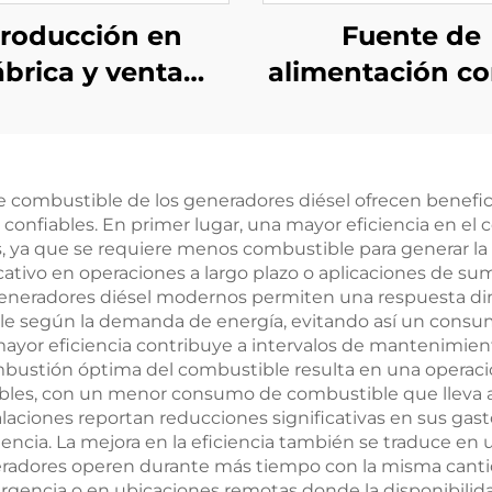
roducción en
Fuente de
ábrica y venta
alimentación c
recta de grupos
Grupo electró
ctrógenos diésel
diésel industria
icardo de alto
generación 
de combustible de los generadores diésel ofrecen benefic
rendimiento
energía de al
 confiables. En primer lugar, una mayor eficiencia en e
eficiencia Cum
, ya que se requiere menos combustible para generar la
ativo en operaciones a largo plazo o aplicaciones de su
de 321KW
eneradores diésel modernos permiten una respuesta diná
e según la demanda de energía, evitando así un consu
yor eficiencia contribuye a intervalos de mantenimie
bustión óptima del combustible resulta en una operaci
bles, con un menor consumo de combustible que lleva 
aciones reportan reducciones significativas en sus ga
ciencia. La mejora en la eficiencia también se traduce 
radores operen durante más tiempo con la misma cantid
rgencia o en ubicaciones remotas donde la disponibilid