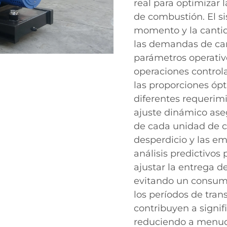
real para optimizar 
de combustión. El s
momento y la canti
las demandas de car
parámetros operativo
operaciones control
las proporciones óp
diferentes requerim
ajuste dinámico ase
de cada unidad de c
desperdicio y las em
análisis predictivos
ajustar la entrega 
evitando un consumo
los períodos de tran
contribuyen a signif
reduciendo a menud