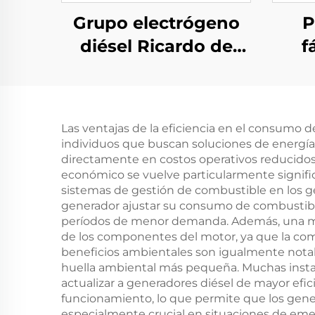
Grupo electrógeno
P
diésel Ricardo de
f
200KW de alta
di
calidad y bajo precio
ele
R
Las ventajas de la eficiencia en el consumo 
individuos que buscan soluciones de energía
directamente en costos operativos reducidos
económico se vuelve particularmente signific
sistemas de gestión de combustible en los g
generador ajustar su consumo de combustibl
períodos de menor demanda. Además, una ma
de los componentes del motor, ya que la com
beneficios ambientales son igualmente nota
huella ambiental más pequeña. Muchas instal
actualizar a generadores diésel de mayor efi
funcionamiento, lo que permite que los gene
especialmente crucial en situaciones de eme