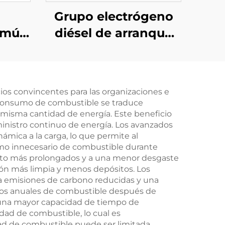
Grupo electrógeno
omún
diésel de arranque
geno
en frío de 35 KW con
l de
sistema automático
de
de presión constante
ios convincentes para las organizaciones e
ta
SDEC
l consumo de combustible se traduce
mins
 misma cantidad de energía. Este beneficio
ministro continuo de energía. Los avanzados
mica a la carga, lo que permite al
mo innecesario de combustible durante
nto más prolongados y a una menor desgaste
ón más limpia y menos depósitos. Los
a emisiones de carbono reducidas y una
stos anuales de combustible después de
en una mayor capacidad de tiempo de
ad de combustible, lo cual es
ad de combustible puede ser limitada.