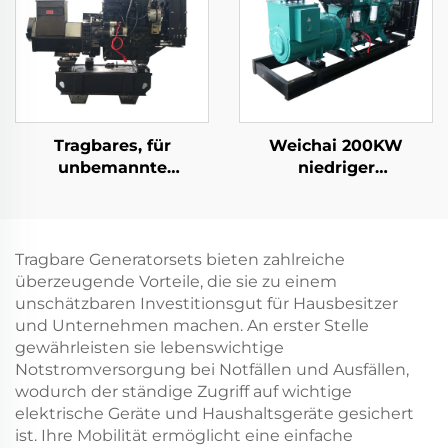
Tragbares, für
Weichai 200KW
unbemannte
niedriger
Luftfahrzeuge
Kraftstoffverbrauch,
bestimmtes Diesel-
geringe Emissionen,
Generator-Set zum
zuverlässiger
Laden
Dieselgenerator
Tragbare Generatorsets bieten zahlreiche
überzeugende Vorteile, die sie zu einem
unschätzbaren Investitionsgut für Hausbesitzer
und Unternehmen machen. An erster Stelle
gewährleisten sie lebenswichtige
Notstromversorgung bei Notfällen und Ausfällen,
wodurch der ständige Zugriff auf wichtige
elektrische Geräte und Haushaltsgeräte gesichert
ist. Ihre Mobilität ermöglicht eine einfache