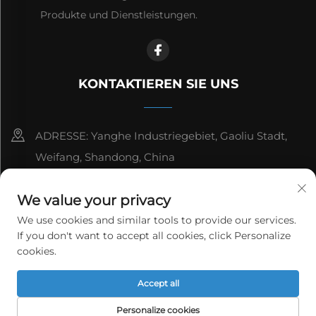
Produkte und Dienstleistungen.
KONTAKTIEREN SIE UNS
ADRESSE: Yanghe Industriegebiet, Gaoliu Stadt,
Weifang, Shandong, China
8615006666497
We value your privacy
[email protected]
We use cookies and similar tools to provide our services.
If you don't want to accept all cookies, click Personalize
cookies.
Copyright © WeiFang Yag Power Technology Co., Ltd. All
Accept all
rights reserved.
Datenschutzrichtlinie
Personalize cookies