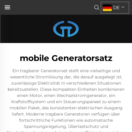
DE
mobile Generatorsatz
Ein tragbarer Generatorset stellt eine vielseitige und
wesentliche Stromlösung dar, die darauf ausgelegt ist,
zuverlässige Elektrizität in verschiedenen Situationen
bereitzustellen. Diese kompakten Einheiten kombinieren
einen Motor, einen Wechselstromgenerator, ein
Kraftstoffsystem und ein Steuerungspaneel zu einem
mobilen Paket, das konsistenten elektrischen Ausgang
liefert. Moderne tragbare Generatoren verfügen über
fortschrittliche Funktionen wie automatische
Spannungsregelung, Überlastschutz und