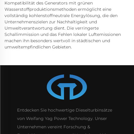
Kompatibilität des Generators mit grünen
Wasserstoffproduktionsmethoden ermöglicht eine
vollständig kohlenstoffneutrale Energylösung, die den
Unternehmenszielen zur Nachhaltigkeit und
Umweltverantwortung dient. Die verringerte
Schallimmission und das Fehlen lokaler Luftemissionen
machen ihn besonders wertvoll in städtischen und
umweltempfindlichen Gebieten.
Entdecken Sie hochwertige Dieselturbinsätze
von Weifang Yag Power Technology. Unser
Unternehmen vereint Forschung &