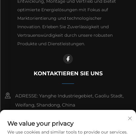
Entwicklung, Montage und Vertrieb und bietet
optimierte Energielösungen mit Fokus auf
Marktorientierung und technologischer
Innovation. Erleben Sie Zuverlässigkeit und
Vertrauenswürdigkeit durch unsere robusten
Produkte und Dienstleistungen.
KONTAKTIEREN SIE UNS
ADRESSE: Yanghe Industriegebiet, Gaoliu Stadt,
Weifang, Shandong, China
8615006666497
We value your privacy
[email protected]
We use cookies and similar tools to provide our services.