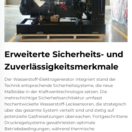
Erweiterte Sicherheits- und
Zuverlässigkeitsmerkmale
Der Wasserstoff-Elektrogenerator integriert stand der
Technik entsprechende Sicherheitssysteme, die neue
Maßstäbe in der Kraftwerktechnologie setzen. Die
mehrschichtige Sicherheitsarchitektur umfasst
hochentwickelte Wasserstoff-Lecksensoren, die strategisch
über das gesamte System verteilt sind und stetig auf
potenzielle Gasfreisetzungen überwachen. Fortgeschrittene
Druckregelsysteme gewährleisten optimale
Betriebsbedingungen, während thermische