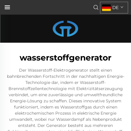
DE
wasserstoffgenerator
Der Wasserstoff-Elektrogenerator stellt einen
bahnbrechenden Fortschritt in der nachhaltigen Energie-
Technologie dar, indem er Wasserstoff-
Brennstoffzellentechnologie mit Elektrizitätserzeugung
verbindet, um eine zuverlässige und umweltfreundliche
Energie-Lösung zu schaffen. Dieses innovative System
funktioniert, indem es Wasserstoffgas durch einen
elektrochemischen Prozess in elektrische Energie
umwandelt, wobei nur Wasserdampf als Nebenprodukt
entsteht. Der Generator besteht aus mehreren