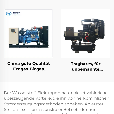
leiser Preis
Betriebszeit 1000kw
1500kw 1600kw
2000kw Erdgas
Generator Set
China gute Qualität
Tragbares, für
Erdgas Biogas
unbemannte
Flüssiggas
Luftfahrzeuge
Reservekraftwerk
bestimmtes Diesel-
Gasmotorenanlage
Generator-Set zum
Laden
Der Wasserstoff-Elektrogenerator bietet zahlreiche
überzeugende Vorteile, die ihn von herkömmlichen
Stromerzeugungsmethoden abheben. An erster
Stelle ist sein emissionsfreier Betrieb, der nur