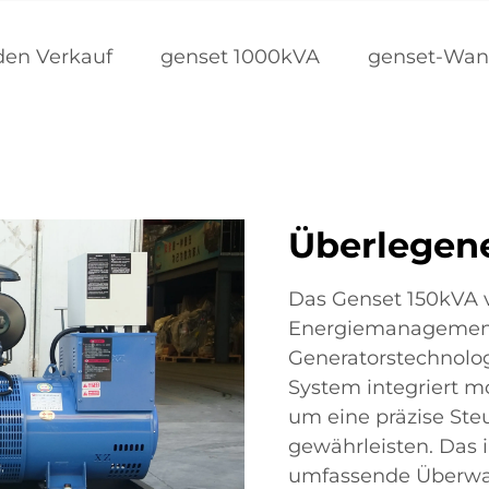
 den Verkauf
genset 1000kVA
genset-Wan
Überlegen
Das Genset 150kVA ve
Energiemanagement
Generatorstechnolog
System integriert m
um eine präzise Ste
gewährleisten. Das i
umfassende Überwac