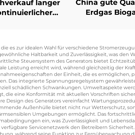
China gute Qual
hverkauf langer
Erdgas Biog
ntinuierlicher
Flüssiggas
riebszeit 1000kw
Reservekraftw
500kw 1600kw
Gasmotorenan
000kw Erdgas
e, die es zur idealen Wahl für verschiedene Stromerzeu
Generator Set
rgewöhnliche Haltbarkeit und Zuverlässigkeit, was den
tschrittliche Steuersystem des Generators bietet Echtz
 Leistung erreicht wird, während gleichzeitig der Kraft
nahmeeigenschaften der Einheit, die es ermöglichen, p
gen. Das integrierte Spannungsregelsystem gewährleist
tenziell schädlichen Schwankungen. Umweltaspekte we
 die eine Konformität mit aktuellen Vorschriften sichers
are Design des Generators vereinfacht Wartungsprozedu
mmende Außenhülle bietet nicht nur Wetterschutz, sond
ärmsensiblen Umgebungen ermöglicht. Das fortschrittl
mabedingungen ein, was Zuverlässigkeit und Lebensdau
erfügbare Servicenetzwerk den Betreibern Sicherheit. 
hung, während seine Funktion zur Fernüberwachung die