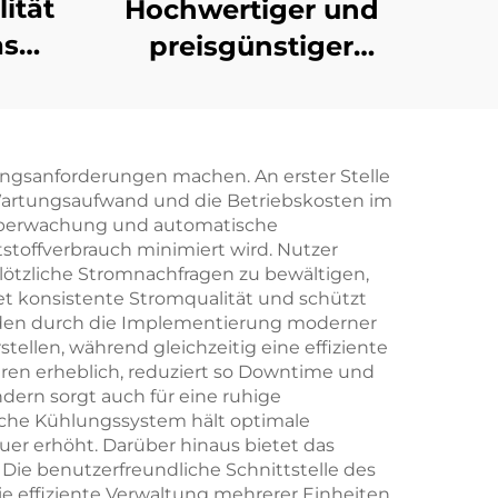
ität
Hochwertiger und
as
preisgünstiger
200KW Ricardo
erk
Dieselgenerator
lage
gungsanforderungen machen. An erster Stelle
 Wartungsaufwand und die Betriebskosten im
eitüberwachung und automatische
stoffverbrauch minimiert wird. Nutzer
lötzliche Stromnachfragen zu bewältigen,
et konsistente Stromqualität und schützt
rden durch die Implementierung moderner
tellen, während gleichzeitig eine effiziente
ren erheblich, reduziert so Downtime und
ern sorgt auch für eine ruhige
iche Kühlungssystem hält optimale
er erhöht. Darüber hinaus bietet das
Die benutzerfreundliche Schnittstelle des
 effiziente Verwaltung mehrerer Einheiten