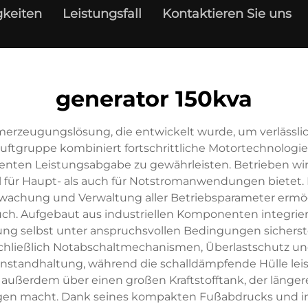
keiten
Leistungsfall
Kontaktieren Sie uns
generator 150kva
merzeugungslösung, die entwickelt wurde, um verlässli
luftgruppe kombiniert fortschrittliche Motortechnolog
nten Leistungsabgabe zu gewährleisten. Betrieben wird 
für Haupt- als auch für Notstromanwendungen bietet. D
rwachung und Verwaltung aller Betriebsparameter ermög
uch. Aufgebaut aus industriellen Komponenten integrier
ng selbst unter anspruchsvollen Bedingungen sicherste
nschließlich Notabschaltmechanismen, Überlastschutz u
nstandhaltung, während die schalldämpfende Hülle leis
t außerdem über einen großen Kraftstofftank, der länger
gen macht. Dank seines kompakten Fußabdrucks und in