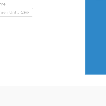
ame
0/200