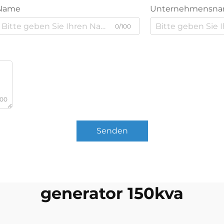
Name
Unternehmensn
0/100
000
Senden
generator 150kva