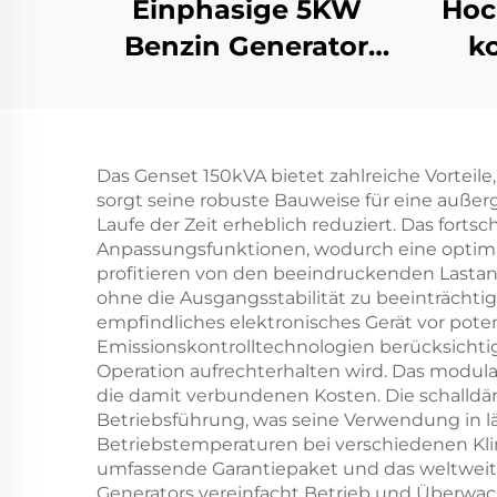
Einphasige 5KW
Hoc
Benzin Generator
ko
Automatischer Start
Bet
Vier-Takt
1
Luftgekühlter Motor
2
Das Genset 150kVA bietet zahlreiche Vorteil
650W Nennleistung
sorgt seine robuste Bauweise für eine auße
Für Haus- und
Laufe der Zeit erheblich reduziert. Das for
Anpassungsfunktionen, wodurch eine optimale
Freiluftgebrauch
profitieren von den beeindruckenden Lastan
Automatische
ohne die Ausgangsstabilität zu beeinträchti
empfindliches elektronisches Gerät vor po
Frequenz 50HZ/60HZ
Emissionskontrolltechnologien berücksichtigt,
Operation aufrechterhalten wird. Das modul
die damit verbundenen Kosten. Die schalldä
Betriebsführung, was seine Verwendung in l
Betriebstemperaturen bei verschiedenen Kli
umfassende Garantiepaket und das weltweit v
Generators vereinfacht Betrieb und Überwac