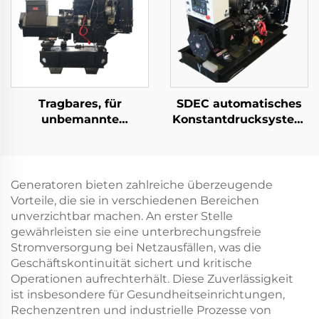
Freiluftgebrauch
Automatische
Frequenz 50HZ/60HZ
Tragbares, für
SDEC automatisches
unbemannte
Konstantdrucksystem
Luftfahrzeuge
35KW Kaltstart-
bestimmtes Diesel-
Dieselgenerator
Generator-Set zum
Laden
Generatoren bieten zahlreiche überzeugende
Vorteile, die sie in verschiedenen Bereichen
unverzichtbar machen. An erster Stelle
gewährleisten sie eine unterbrechungsfreie
Stromversorgung bei Netzausfällen, was die
Geschäftskontinuität sichert und kritische
Operationen aufrechterhält. Diese Zuverlässigkeit
ist insbesondere für Gesundheitseinrichtungen,
Rechenzentren und industrielle Prozesse von