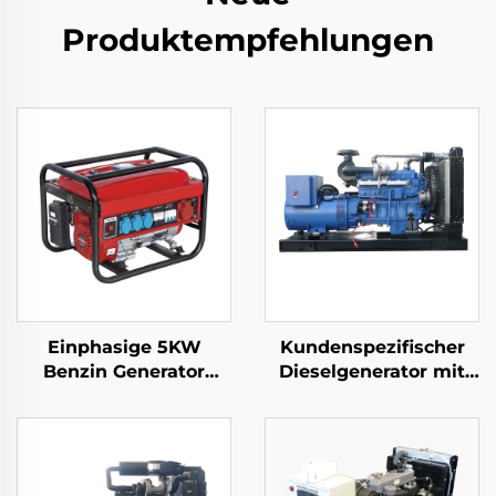
Produktempfehlungen
Einphasige 5KW
Kundenspezifischer
Benzin Generator
Dieselgenerator mit
Automatischer Start
155 kW stabiler
Vier-Takt
Leistung und
Luftgekühlter Motor
geringem
650W Nennleistung
Kraftstoffverbrauch
Für Haus- und