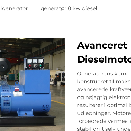
lgenerator
generatør 8 kw diesel
Avanceret
Dieselmot
Generatorens kerne 
konstrueret til maks
avancerede kraftværk
og nøjagtig elektron
resulterer i optima
udledninger. Motor
forbedrede varmeafs
stabil drift selv un