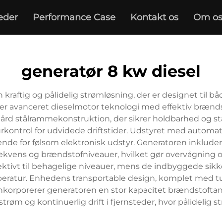
eder
Performance Case
Kontakt os
Om o
generatør 8 kw diesel
kraftig og pålidelig strømløsning, der er designet til 
vanceret dieselmotor teknologi med effektiv brændstof
rd stålrammekonstruktion, der sikrer holdbarhed og sta
kontrol for udvidede driftstider. Udstyret med automa
ende for følsom elektronisk udstyr. Generatoren inkluder
rekvens og brændstofniveauer, hvilket gør overvågnin
fektivt til behagelige niveauer, mens de indbyggede si
mperatur. Enhedens transportable design, komplet med tu
korporerer generatoren en stor kapacitet brændstoftank,
strøm og kontinuerlig drift i fjernsteder, hvor pålidelig 