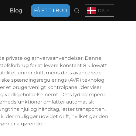
s
Blog
FÅ ET TILBUD
DA
både private og erhvervsanvendelser. Denne
sforbrug for at levere konstant 8 kilowatt i
bilitet under drift, mens dets avancerede
tiske spændingsregulerings (AVR) teknologi
er et brugervenligt kontrolpanel, der viser
g og vedligeholdelse nemt. Dets lyddæmpede
kkerhedsfunktioner omfatter automatisk
ngtrins hjul og håndtag, letter transporten,
 der muliggør udvidet drift, hvilket gør den
strøm er afgørende.