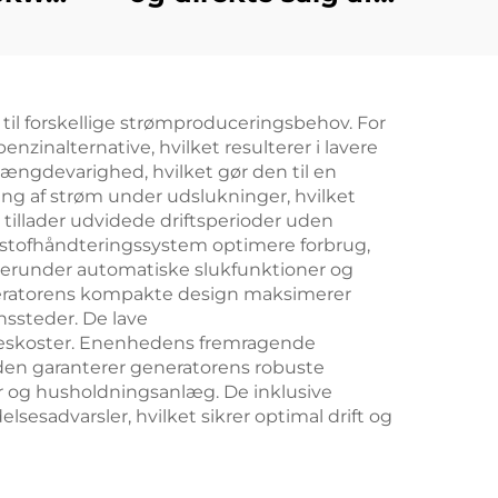
Luft
højtydende Ricardo
n
dieselgeneratorsæt
 til forskellige strømproduceringsbehov. For
enzinalternative, hvilket resulterer i lavere
længdevarighed, hvilket gør den til en
g af strøm under udslukninger, hvilket
tillader udvidede driftsperioder uden
dstofhåndteringssystem optimere forbrug,
 herunder automatiske slukfunktioner og
eneratorens kompakte design maksimerer
nssteder. De lave
lseskoster. Enenhedens fremragende
suden garanterer generatorens robuste
r og husholdningsanlæg. De inklusive
sesadvarsler, hvilket sikrer optimal drift og