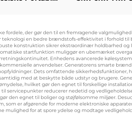
neratører 6500
9kw 10kw 12kw 
inel effekt med
kølet benzi
ltfas AC Output
generator
ske fordele, der gør den til en fremragende valgmulighed
indbygget
teknologi en bedre brændstofs-effektivitet i forhold til b
rukturmotor til
buste konstruktion sikrer ekstraordinær holdbarhed og 
tomatiske startfunktion muliggør en ubemærket overgan
Salg
orretningskontinuitet. Enhedens avancerede kølesystem 
or kommersielle anvendelser. Generatorens smarte bræn
enopfyldninger. Dets omfattende sikkerhedsfunktioner,
ift samtidig med at beskytte både udstyr og brugere. G
mydelse, hvilket gør den egnet til forskellige installatio
til servicepunkter reducerer nedetid og vedligeholde
ket gør den egnet til boliger og støjfølsomme miljøer. De
m, som er afgørende for moderne elektroniske apparate
e mulighed for at spore ydelse og modtage vedligeholdel