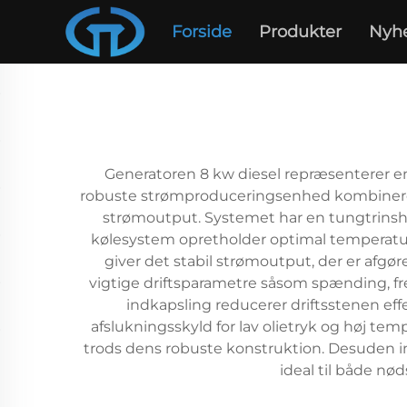
Forside
Produkter
Nyh
Generatoren 8 kw diesel repræsenterer en 
robuste strømproduceringsenhed kombinerer a
strømoutput. Systemet har en tungtrinshå
kølesystem opretholder optimal temperatur
giver det stabil strømoutput, der er afgør
vigtige driftsparametre såsom spænding, f
indkapsling reducerer driftsstenen ef
afslukningsskyld for lav olietryk og høj te
trods dens robuste konstruktion. Desuden in
ideal til både nød