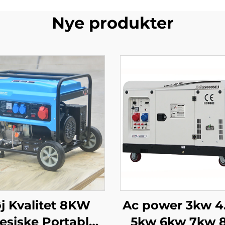
Nye produkter
j Kvalitet 8KW
Ac power 3kw 4
esiske Portable
5kw 6kw 7kw 