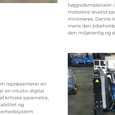
højgradsmaterialer 
motorens levetid sa
minimeres. Denne te
mens den bibeholder
den miljøvenlig og ø
tem repræsenterer en
r en intuitiv digital
af kritiske parametre,
bilitet og
kkerhedssystem