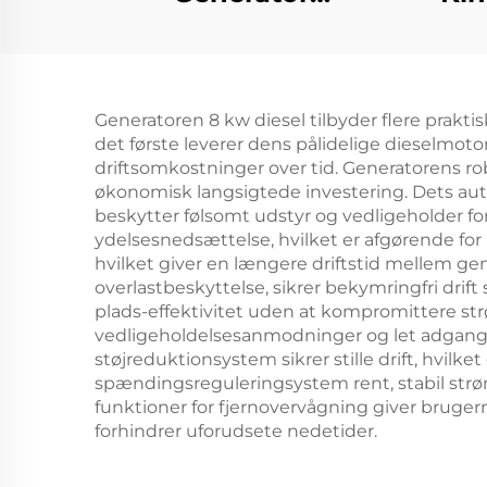
Automatisk Start 4-
Ge
TakslØb Luftkjølet
Nom
Motor 650W Nominal
Enke
Generatoren 8 kw diesel tilbyder flere prakti
Home Udendørs
det første leverer dens pålidelige dieselmotor 
Brug Automatisk
St
driftsomkostninger over tid. Generatorens ro
økonomisk langsigtede investering. Dets au
Frekvens 50HZ/60HZ
beskytter følsomt udstyr og vedligeholder f
ydelsesnedsættelse, hvilket er afgørende f
hvilket giver en længere driftstid mellem g
overlastbeskyttelse, sikrer bekymringfri dr
plads-effektivitet uden at kompromittere strø
vedligeholdelsesanmodninger og let adgang 
støjreduktionsystem sikrer stille drift, hvil
spændingsreguleringsystem rent, stabil strø
funktioner for fjernovervågning giver brugern
forhindrer uforudsete nedetider.