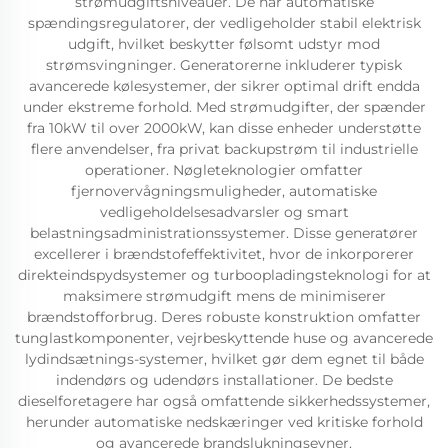
strømudgiftsniveauer. De har automatiske
spændingsregulatorer, der vedligeholder stabil elektrisk
udgift, hvilket beskytter følsomt udstyr mod
strømsvingninger. Generatorerne inkluderer typisk
avancerede kølesystemer, der sikrer optimal drift endda
under ekstreme forhold. Med strømudgifter, der spænder
fra 10kW til over 2000kW, kan disse enheder understøtte
flere anvendelser, fra privat backupstrøm til industrielle
operationer. Nøgleteknologier omfatter
fjernovervågningsmuligheder, automatiske
vedligeholdelsesadvarsler og smart
belastningsadministrationssystemer. Disse generatører
excellerer i brændstofeffektivitet, hvor de inkorporerer
direkteindspydsystemer og turboopladingsteknologi for at
maksimere strømudgift mens de minimiserer
brændstofforbrug. Deres robuste konstruktion omfatter
tunglastkomponenter, vejrbeskyttende huse og avancerede
lydindsætnings-systemer, hvilket gør dem egnet til både
indendørs og udendørs installationer. De bedste
dieselforetagere har også omfattende sikkerhedssystemer,
herunder automatiske nedskæringer ved kritiske forhold
og avancerede brandslukningsevner.