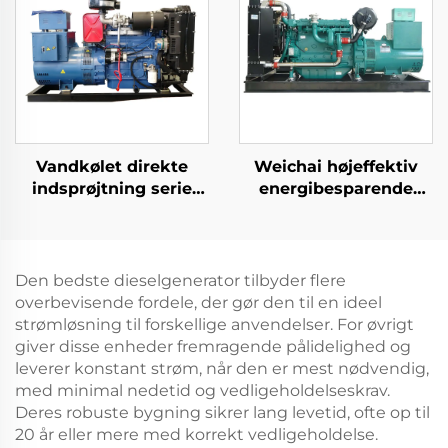
Vandkølet direkte
Weichai højeffektiv
indsprøjtning serie
energibesparende
almindeligt anvendte
backup
dieselgeneratorsæt
strømforsyning 132KW
diesel generator sæt
Den bedste dieselgenerator tilbyder flere
overbevisende fordele, der gør den til en ideel
strømløsning til forskellige anvendelser. For øvrigt
giver disse enheder fremragende pålidelighed og
leverer konstant strøm, når den er mest nødvendig,
med minimal nedetid og vedligeholdelseskrav.
Deres robuste bygning sikrer lang levetid, ofte op til
20 år eller mere med korrekt vedligeholdelse.