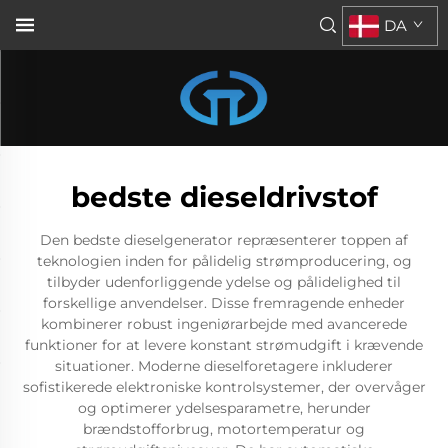
DA
bedste dieseldrivstof
Den bedste dieselgenerator repræsenterer toppen af
teknologien inden for pålidelig strømproducering, og
tilbyder udenforliggende ydelse og pålidelighed til
forskellige anvendelser. Disse fremragende enheder
kombinerer robust ingeniørarbejde med avancerede
funktioner for at levere konstant strømudgift i krævende
situationer. Moderne dieselforetagere inkluderer
sofistikerede elektroniske kontrolsystemer, der overvåger
og optimerer ydelsesparametre, herunder
brændstofforbrug, motortemperatur og