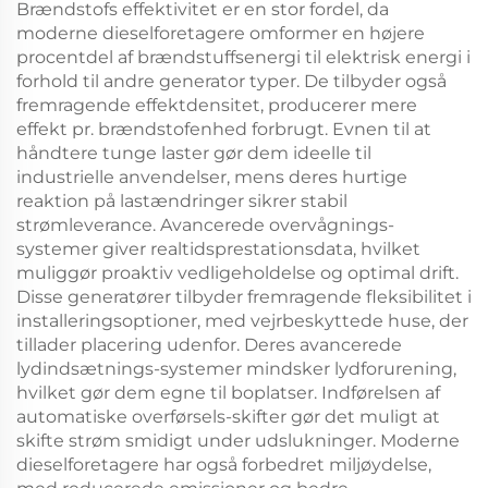
Brændstofs effektivitet er en stor fordel, da
moderne dieselforetagere omformer en højere
procentdel af brændstuffsenergi til elektrisk energi i
forhold til andre generator typer. De tilbyder også
fremragende effektdensitet, producerer mere
effekt pr. brændstofenhed forbrugt. Evnen til at
håndtere tunge laster gør dem ideelle til
industrielle anvendelser, mens deres hurtige
reaktion på lastændringer sikrer stabil
strømleverance. Avancerede overvågnings-
systemer giver realtidsprestationsdata, hvilket
muliggør proaktiv vedligeholdelse og optimal drift.
Disse generatører tilbyder fremragende fleksibilitet i
installeringsoptioner, med vejrbeskyttede huse, der
tillader placering udenfor. Deres avancerede
lydindsætnings-systemer mindsker lydforurening,
hvilket gør dem egne til boplatser. Indførelsen af
automatiske overførsels-skifter gør det muligt at
skifte strøm smidigt under udslukninger. Moderne
dieselforetagere har også forbedret miljøydelse,