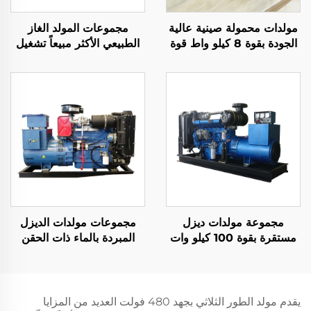
مولدات محمولة صينية عالية
مجموعات المولد الغاز
الجودة بقوة 8 كيلو واط قوة
الطبيعي الأكثر مبيعاً تشغيل
معتمدة 6500 واط مع خرج
مستمر لفترة طويلة
تيار متردد أحادي الطور
1000kw 1500kw
محرك بناءً للبيع
1600kw 2000kw
مجموعة مولدات ديزل
مجموعات مولدات الديزل
مستقرة بقوة 100 كيلو وات
المبردة بالماء ذات الحقن
مخصصة للتصدير لتوليد
المباشر شائعة الاستخدام
الطاقة
يقدم مولد الطور الثلاثي بجهد 480 فولت العديد من المزايا