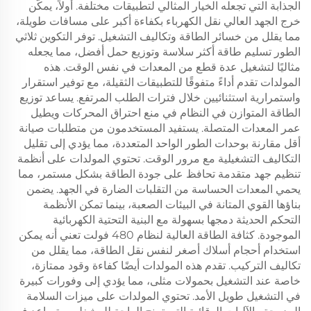
الجذابة التي تجعله الخيار المثالي لتطبيقات مختلفة. أولاً، يمكّن
خرج الجهد العالي نقل الكهرباء بكفاءة أكبر على مسافات طويلة،
مما يقلل من خسائر الطاقة وتكاليف التشغيل. توفر التكوين ثلاثي
الطور تسليم طاقة أكثر سلاسة وتوزيع حمل أفضل، مما يجعله
مثاليًا لتشغيل عدة قطع من المعدات في نفس الوقت. هذه
المولدات تقدم أداءً متفوقًا للتطبيقات الثقيلة، مع توفير استقرار
واستمرارية استثنائيين خلال فترات الطلب المرتفع. يساعد توزيع
الطاقة المتوازن في النظام في منع احتراق المحركات ويطيل
عمر المعدات المتصلة. يستفيد المستخدمون من متطلبات صيانة
أقل مقارنة بوحدات الطور الواحد المتعددة، مما يؤدي إلى تقليل
التكاليف التشغيلية مع مرور الوقت. تحتوي المولدات على أنظمة
تنظيم جهد متقدمة تحافظ على جودة الطاقة بشكل مستمر، مما
يحمي المعدات الحساسة من التقلبات الضارة في الجهد. يضمن
بناؤها القوي المتانة في البيئات الصعبة، بينما تمكن الأنظمة
التحكم الحديثة دمجها بسهولة مع البنية التحتية الكهربائية
الموجودة. كثافة الطاقة العالية لنظام 480 فولت تعني أنه يمكن
استخدام أحجام أسلاك أصغر لنفس نقل الطاقة، مما يقلل من
تكاليف التركيب. تقدم هذه المولدات أيضًا كفاءة وقود ممتازة،
خاصة عند التشغيل بحمولات مثلى، مما يؤدي إلى وفورات كبيرة
في التشغيل طويل الأمد. تحتوي المولدات على ميزات السلامة