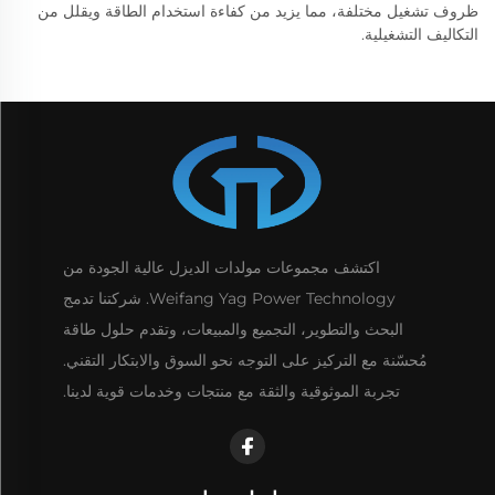
ظروف تشغيل مختلفة، مما يزيد من كفاءة استخدام الطاقة ويقلل من
التكاليف التشغيلية.
اكتشف مجموعات مولدات الديزل عالية الجودة من
Weifang Yag Power Technology. شركتنا تدمج
البحث والتطوير، التجميع والمبيعات، وتقدم حلول طاقة
مُحسّنة مع التركيز على التوجه نحو السوق والابتكار التقني.
تجربة الموثوقية والثقة مع منتجات وخدمات قوية لدينا.