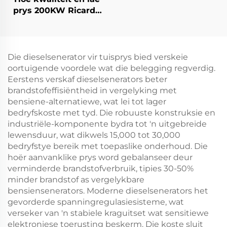
300KW aardgas
prys 200KW Ricardo
kragopwekkerstel
diesel kragopwekker
stel
Die dieselsenerator vir tuisprys bied verskeie
oortuigende voordele wat die belegging regverdig.
Eerstens verskaf dieselsenerators beter
brandstofeffisiëntheid in vergelyking met
bensiene-alternatiewe, wat lei tot lager
bedryfskoste met tyd. Die robuuste konstruksie en
industriële-komponente bydra tot 'n uitgebreide
lewensduur, wat dikwels 15,000 tot 30,000
bedryfstye bereik met toepaslike onderhoud. Die
hoër aanvanklike prys word gebalanseer deur
verminderde brandstofverbruik, tipies 30-50%
minder brandstof as vergelykbare
bensiensenerators. Moderne dieselsenerators het
gevorderde spanningregulasiesisteme, wat
verseker van 'n stabiele kraguitset wat sensitiewe
elektroniese toerusting beskerm. Die koste sluit