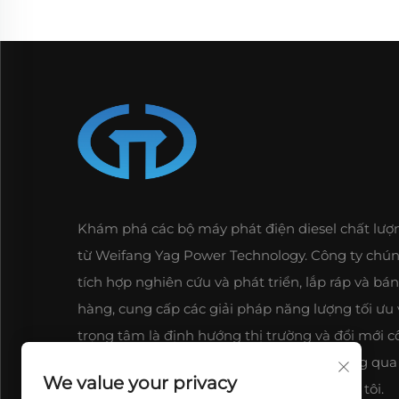
Khám phá các bộ máy phát điện diesel chất lượ
từ Weifang Yag Power Technology. Công ty chún
tích hợp nghiên cứu và phát triển, lắp ráp và bán
hàng, cung cấp các giải pháp năng lượng tối ưu 
trọng tâm là định hướng thị trường và đổi mới 
nghệ. Trải nghiệm sự tin cậy và uy tín thông qua
We value your privacy
sản phẩm và dịch vụ vững chắc của chúng tôi.