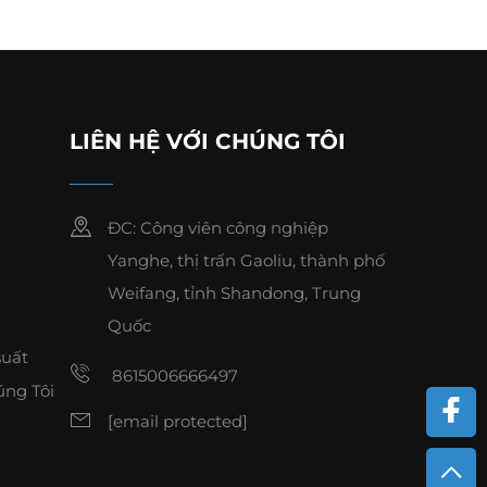
LIÊN HỆ VỚI CHÚNG TÔI
ĐC: Công viên công nghiệp
Yanghe, thị trấn Gaoliu, thành phố
Weifang, tỉnh Shandong, Trung
Quốc
suất
8615006666497
úng Tôi
[email protected]