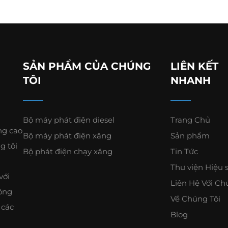
SẢN PHẨM CỦA CHÚNG
LIÊN KẾT
TÔI
NHANH
Bộ máy phát điện diesel
Trang Chủ
ng cao
Bộ máy phát điện xăng
Sản phẩm
g tôi
Bộ phát điện chạy xăng
Tin Tức
Thư viện Hiệu 
với
Liên Hệ Với Ch
công
Về Chúng Tôi
 các
Blog