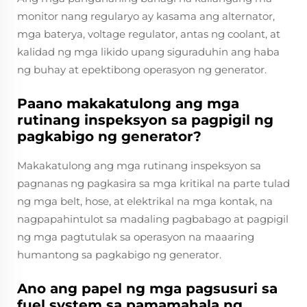
monitor nang regularyo ay kasama ang alternator,
mga baterya, voltage regulator, antas ng coolant, at
kalidad ng mga likido upang siguraduhin ang haba
ng buhay at epektibong operasyon ng generator.
Paano makakatulong ang mga
rutinang inspeksyon sa pagpigil ng
pagkabigo ng generator?
Makakatulong ang mga rutinang inspeksyon sa
pagnanas ng pagkasira sa mga kritikal na parte tulad
ng mga belt, hose, at elektrikal na mga kontak, na
nagpapahintulot sa madaling pagbabago at pagpigil
ng mga pagtutulak sa operasyon na maaaring
humantong sa pagkabigo ng generator.
Ano ang papel ng mga pagsusuri sa
fuel system sa pamamahala ng