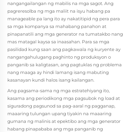
nangangailangan ng mabilis na mga sagot. Ang
pagreresolba ng mga maliit na isyu habang pa
manageable pa lang ito ay nakatitipid ng pera para
sa mga kompanya sa mahabang panahon at
pinapanatili ang mga generator na tumatakbo nang
mas matagal kaysa sa inaasahan. Para sa mga
pasilidad kung saan ang pagkawala ng kuryente ay
nangangahulugang paghinto ng produksyon o
panganib sa kaligtasan, ang pagtuklas ng problema
nang maaga ay hindi lamang isang mabuting
kasanayan kundi halos isang kailangan.
Ang pagsama-sama ng mga estratehiyang ito,
kasama ang periodikong mga pagsubok ng load at
siguradong pagsunod sa pag-aaral ng pagganap,
maaaring tulungan upang tiyakin na maaaring
gumana ng malinis at epektibo ang mga generator
habang pinapababa ang mga panganib ng