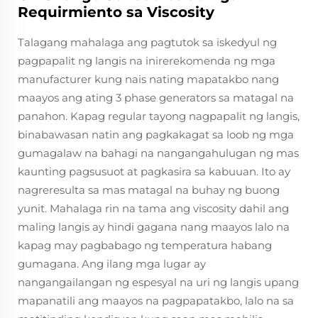
Requirmiento sa Viscosity
Talagang mahalaga ang pagtutok sa iskedyul ng
pagpapalit ng langis na inirerekomenda ng mga
manufacturer kung nais nating mapatakbo nang
maayos ang ating 3 phase generators sa matagal na
panahon. Kapag regular tayong nagpapalit ng langis,
binabawasan natin ang pagkakagat sa loob ng mga
gumagalaw na bahagi na nangangahulugan ng mas
kaunting pagsusuot at pagkasira sa kabuuan. Ito ay
nagreresulta sa mas matagal na buhay ng buong
yunit. Mahalaga rin na tama ang viscosity dahil ang
maling langis ay hindi gagana nang maayos lalo na
kapag may pagbabago ng temperatura habang
gumagana. Ang ilang mga lugar ay
nangangailangan ng espesyal na uri ng langis upang
mapanatili ang maayos na pagpapatakbo, lalo na sa