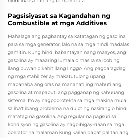
hindi inaasahan ang temperatura.
Pagsisiyasat sa Kagandahan ng
Combustible at mga Additives
Mahalaga ang pagbantay sa katatagan ng gasolina
para sa mga generator, lalo na sa mga hindi madalas
gamitin. Kung hindi babantayan nang maayos, ang
gasolina ay maaaring lumala o masira sa loob ng
ilang buwan o kahit ilang linggo. Ang pagdaragdag
ng mga stabilizer ay makatutulong upang
mapahaba ang oras na mananatiling mabuti ang
gasolina at mapabuti ang pagganap ng kabuuang
sistema. Ito ay nagpoprotekta sa mga makina mula
sa iba't ibang problema na dulot ng nasirang o hindi
matatag na gasolina. Ang regular na pagsuri sa
kondisyon ng gasolina ay nagbibigay-daan sa mga
operator na malaman kung kailan dapat palitan ang