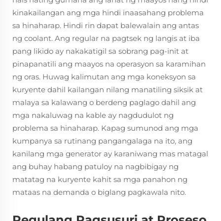
kinakailangan ang mga hindi inaasahang problema
sa hinaharap. Hindi rin dapat balewalain ang antas
ng coolant. Ang regular na pagtsek ng langis at iba
pang likido ay nakakatigil sa sobrang pag-init at
pinapanatili ang maayos na operasyon sa karamihan
ng oras. Huwag kalimutan ang mga koneksyon sa
kuryente dahil kailangan nilang manatiling siksik at
malaya sa kalawang o berdeng paglago dahil ang
mga nakaluwag na kable ay nagdudulot ng
problema sa hinaharap. Kapag sumunod ang mga
kumpanya sa rutinang pangangalaga na ito, ang
kanilang mga generator ay karaniwang mas matagal
ang buhay habang patuloy na nagbibigay ng
matatag na kuryente kahit sa mga panahon ng
mataas na demanda o biglang pagkawala nito.
Regulang Pagsusuri at Proseso