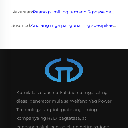
Nakaraan:
Paano pumili ng tamang 3-phase generator para sa industriyal na gamit?
Susunod:
Ano ang mga pangunahing spesipikasyon na dapat tingnan sa pamamagitan ng pagbili ng 3-phase generator?
Kumilala sa taas-na-kalidad na mga set ng
diesel generator mula sa Weifang Yag Power
Technology. Nag-integrate ang aming
kompanya ng R&D, pagtatasa, at
pangangalakal, nag-aalok ng optimisadong