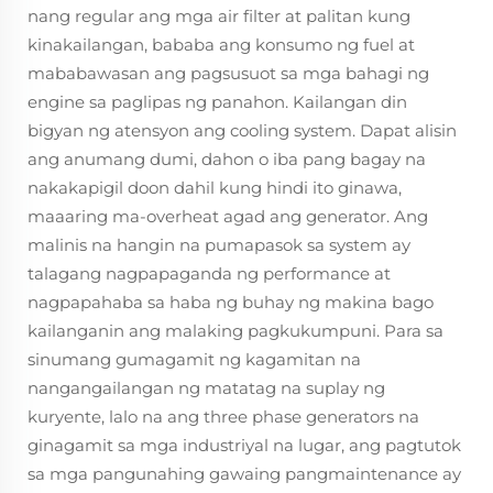
nang regular ang mga air filter at palitan kung
kinakailangan, bababa ang konsumo ng fuel at
mababawasan ang pagsusuot sa mga bahagi ng
engine sa paglipas ng panahon. Kailangan din
bigyan ng atensyon ang cooling system. Dapat alisin
ang anumang dumi, dahon o iba pang bagay na
nakakapigil doon dahil kung hindi ito ginawa,
maaaring ma-overheat agad ang generator. Ang
malinis na hangin na pumapasok sa system ay
talagang nagpapaganda ng performance at
nagpapahaba sa haba ng buhay ng makina bago
kailanganin ang malaking pagkukumpuni. Para sa
sinumang gumagamit ng kagamitan na
nangangailangan ng matatag na suplay ng
kuryente, lalo na ang three phase generators na
ginagamit sa mga industriyal na lugar, ang pagtutok
sa mga pangunahing gawaing pangmaintenance ay