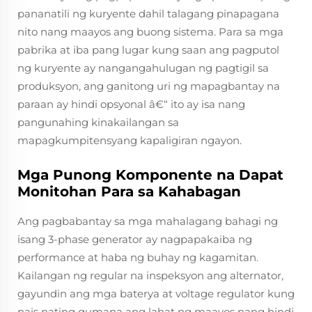
pananatili ng kuryente dahil talagang pinapagana
nito nang maayos ang buong sistema. Para sa mga
pabrika at iba pang lugar kung saan ang pagputol
ng kuryente ay nangangahulugan ng pagtigil sa
produksyon, ang ganitong uri ng mapagbantay na
paraan ay hindi opsyonal â€“ ito ay isa nang
pangunahing kinakailangan sa
mapagkumpitensyang kapaligiran ngayon.
Mga Punong Komponente na Dapat
Monitohan Para sa Kahabagan
Ang pagbabantay sa mga mahalagang bahagi ng
isang 3-phase generator ay nagpapakaiba ng
performance at haba ng buhay ng kagamitan.
Kailangan ng regular na inspeksyon ang alternator,
gayundin ang mga baterya at voltage regulator kung
nais nating gumana ang lahat ng maayos nang hindi