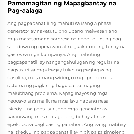
Pamamagitan ng Mapagbantay na
Pag-aalaga
Ang pagpapanatili ng mabuti sa isang 3 phase
generator ay nakatutulong upang maiwasan ang
mga masasamang sorpresa na nagdudulot ng pag-
shutdown ng operasyon at nagkakaroon ng tunay na
gastos sa mga kumpanya. Ang mabuting
pagpapanatili ay nangangahulugan ng regular na
pagsusuri sa mga bagay tulad ng pagtagas ng
gasolina, masamang wiring, o mga problema sa
sistema ng paglamig bago pa ito maging
malubhang problema. Kapag inayos ng mga
negosyo ang maliit na mga isyu habang nasa
iskedyul na pagsusuri, ang mga generator ay
karaniwang mas matagal ang buhay at mas
epektibo sa paglipas ng panahon. Ang isang matibay
na iskedyul ng pagpapanatili ay higit pa sa simpleng