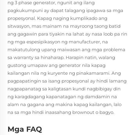
ng 3 phase generator, ngunit ang ilang
pagkukumpuni ay dapat talagang ipagawa sa mga
propesyonal. Kapag naging kumplikado ang
sitwasyon, mas mainam na mayroong taong batid
ang gagawin para tiyakin na lahat ay nasa loob pa rin
ng mga espesipikasyon ng manufacturer, na
makatutulong upang maiwasan ang mga problema
sa warranty sa hinaharap. Harapin natin, walang
gustong umapaw ang generator nila kapag
kailangan nila ng kuryente ng pinakamarami. Ang
pagpapatingin sa isang propesyonal ay hindi lamang
nagpapanatag sa kaligtasan kundi nagbibigay din
ng karagdagang kapanatagan ng damdamin na
alam na gagana ang makina kapag kailangan, lalo
na sa mga hindi inaasahang brownout o bagyo.
Mga FAQ