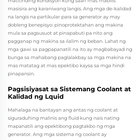
matitinding kondisyon kung saan mas mabilis
masisira ang karaniwang langis. Ang mga de-kalidad
na langis na partikular para sa generator ay may
dobleng benepisyo: pinoprotektahan ang makina
mula sa pagsusuot at pinapabuti pa nito ang
pagganap ng makina sa ilalim ng beban. Lahat ng
mga gawi sa pagpapanatili na ito ay magbabayad ng
bunga sa mahabang paglalakbay sa mga makina na
mas matatag at mas epektibo kaysa sa mga hindi
pinapansin.
Pagsisiyasat sa Sistemang Coolant at
Kalidad ng Lquid
Mahalaga na bantayan ang antas ng coolant at
siguraduhing malinis ang fluid kung nais nating
mapanatili ang epektibong pagtakbo ng mga
generator. Ang mga sistema ng coolant ay