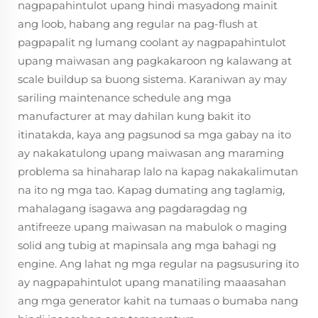
nagpapahintulot upang hindi masyadong mainit
ang loob, habang ang regular na pag-flush at
pagpapalit ng lumang coolant ay nagpapahintulot
upang maiwasan ang pagkakaroon ng kalawang at
scale buildup sa buong sistema. Karaniwan ay may
sariling maintenance schedule ang mga
manufacturer at may dahilan kung bakit ito
itinatakda, kaya ang pagsunod sa mga gabay na ito
ay nakakatulong upang maiwasan ang maraming
problema sa hinaharap lalo na kapag nakakalimutan
na ito ng mga tao. Kapag dumating ang taglamig,
mahalagang isagawa ang pagdaragdag ng
antifreeze upang maiwasan na mabulok o maging
solid ang tubig at mapinsala ang mga bahagi ng
engine. Ang lahat ng mga regular na pagsusuring ito
ay nagpapahintulot upang manatiling maaasahan
ang mga generator kahit na tumaas o bumaba nang