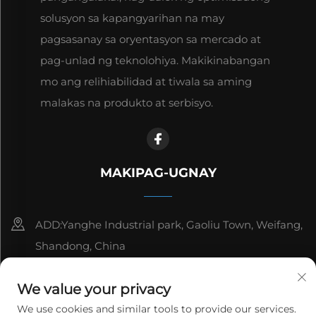
solusyon sa kapangyarihan na may
pagsasanay sa oryentasyon sa mercado at
pag-unlad ng teknolohiya. Makikinabangan
mo ang relihiabilidad at tiwala sa aming
malakas na produkto at serbisyo.
MAKIPAG-UGNAY
ADD:Yanghe Industrial park, Gaoliu Town, Weifang,
Shandong, China
8615006666497
We value your privacy
[email protected]
We use cookies and similar tools to provide our services.