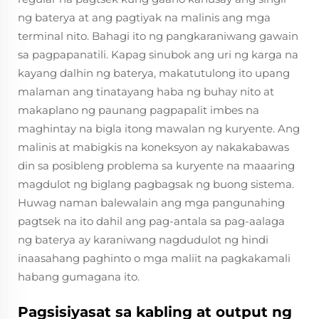
ng baterya at ang pagtiyak na malinis ang mga
terminal nito. Bahagi ito ng pangkaraniwang gawain
sa pagpapanatili. Kapag sinubok ang uri ng karga na
kayang dalhin ng baterya, makatutulong ito upang
malaman ang tinatayang haba ng buhay nito at
makaplano ng paunang pagpapalit imbes na
maghintay na bigla itong mawalan ng kuryente. Ang
malinis at mabigkis na koneksyon ay nakakabawas
din sa posibleng problema sa kuryente na maaaring
magdulot ng biglang pagbagsak ng buong sistema.
Huwag naman balewalain ang mga pangunahing
pagtsek na ito dahil ang pag-antala sa pag-aalaga
ng baterya ay karaniwang nagdudulot ng hindi
inaasahang paghinto o mga maliit na pagkakamali
habang gumagana ito.
Pagsisiyasat sa kabling at output ng