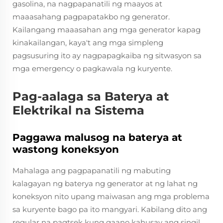
gasolina, na nagpapanatili ng maayos at
maaasahang pagpapatakbo ng generator.
Kailangang maaasahan ang mga generator kapag
kinakailangan, kaya't ang mga simpleng
pagsusuring ito ay nagpapagkaiba ng sitwasyon sa
mga emergency o pagkawala ng kuryente.
Pag-aalaga sa Baterya at
Elektrikal na Sistema
Paggawa malusog na baterya at
wastong koneksyon
Mahalaga ang pagpapanatili ng mabuting
kalagayan ng baterya ng generator at ng lahat ng
koneksyon nito upang maiwasan ang mga problema
sa kuryente bago pa ito mangyari. Kabilang dito ang
regular na pagtsek kung gaano kahusay ang singil