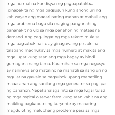
mga normal na kondisyon ng pagpapatakbo.
Ipinapakita ng mga pagsusuri kung anong uri ng
kahusayan ang maaari nating asahan at mahuli ang
mga problema bago sila maging pangunahing
pananakit ng ulo sa mga panahon ng mataas na
demand. Ang pag-iingat ng mga rekord mula sa
mga pagsubok na ito ay ginagawang posible na
talagang maghukay sa mga numero at makita ang
mga lugar kung saan ang mga bagay ay hindi
gumagana nang tama. Karamihan sa mga negosyo
ay naniniwalang matalino na manatili sa ilang uri ng
regular na gawain sa pagsubok upang manatiling
maaasahan ang kanilang mga generator sa paglipas
ng panahon. Napakahalaga nito sa mga lugar tulad
ng mga ospital o server farm kung saan kahit na ang
maikling pagkaputol ng kuryente ay maaaring
magdulot ng malubhang problema para sa mga