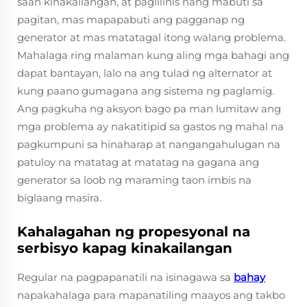
saan kinakailangan, at paglilinis nang mabuti sa
pagitan, mas mapapabuti ang pagganap ng
generator at mas matatagal itong walang problema.
Mahalaga ring malaman kung aling mga bahagi ang
dapat bantayan, lalo na ang tulad ng alternator at
kung paano gumagana ang sistema ng paglamig.
Ang pagkuha ng aksyon bago pa man lumitaw ang
mga problema ay nakatitipid sa gastos ng mahal na
pagkumpuni sa hinaharap at nangangahulugan na
patuloy na matatag at matatag na gagana ang
generator sa loob ng maraming taon imbis na
biglaang masira.
Kahalagahan ng propesyonal na
serbisyo kapag kinakailangan
Regular na pagpapanatili na isinagawa sa
bahay
napakahalaga para mapanatiling maayos ang takbo