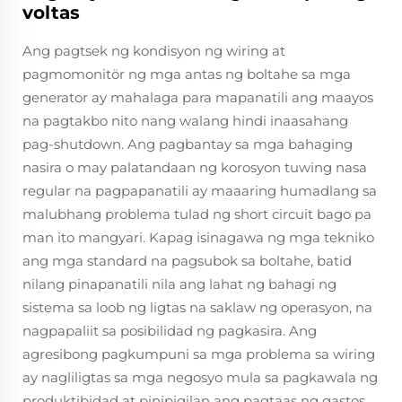
voltas
Ang pagtsek ng kondisyon ng wiring at
pagmomonitör ng mga antas ng boltahe sa mga
generator ay mahalaga para mapanatili ang maayos
na pagtakbo nito nang walang hindi inaasahang
pag-shutdown. Ang pagbantay sa mga bahaging
nasira o may palatandaan ng korosyon tuwing nasa
regular na pagpapanatili ay maaaring humadlang sa
malubhang problema tulad ng short circuit bago pa
man ito mangyari. Kapag isinagawa ng mga tekniko
ang mga standard na pagsubok sa boltahe, batid
nilang pinapanatili nila ang lahat ng bahagi ng
sistema sa loob ng ligtas na saklaw ng operasyon, na
nagpapaliit sa posibilidad ng pagkasira. Ang
agresibong pagkumpuni sa mga problema sa wiring
ay nagliligtas sa mga negosyo mula sa pagkawala ng
produktibidad at pinipigilan ang pagtaas ng gastos