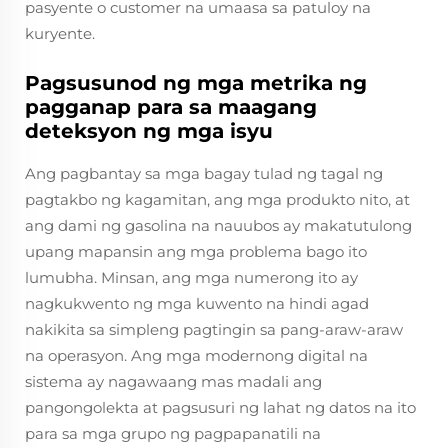
pasyente o customer na umaasa sa patuloy na
kuryente.
Pagsusunod ng mga metrika ng
pagganap para sa maagang
deteksyon ng mga isyu
Ang pagbantay sa mga bagay tulad ng tagal ng
pagtakbo ng kagamitan, ang mga produkto nito, at
ang dami ng gasolina na nauubos ay makatutulong
upang mapansin ang mga problema bago ito
lumubha. Minsan, ang mga numerong ito ay
nagkukwento ng mga kuwento na hindi agad
nakikita sa simpleng pagtingin sa pang-araw-araw
na operasyon. Ang mga modernong digital na
sistema ay nagawaang mas madali ang
pangongolekta at pagsusuri ng lahat ng datos na ito
para sa mga grupo ng pagpapanatili na