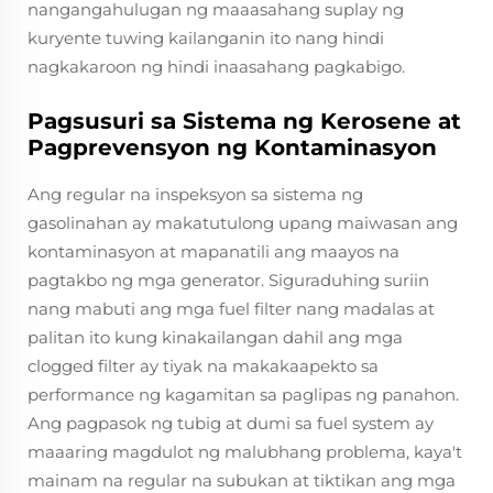
nangangahulugan ng maaasahang suplay ng
kuryente tuwing kailanganin ito nang hindi
nagkakaroon ng hindi inaasahang pagkabigo.
Pagsusuri sa Sistema ng Kerosene at
Pagprevensyon ng Kontaminasyon
Ang regular na inspeksyon sa sistema ng
gasolinahan ay makatutulong upang maiwasan ang
kontaminasyon at mapanatili ang maayos na
pagtakbo ng mga generator. Siguraduhing suriin
nang mabuti ang mga fuel filter nang madalas at
palitan ito kung kinakailangan dahil ang mga
clogged filter ay tiyak na makakaapekto sa
performance ng kagamitan sa paglipas ng panahon.
Ang pagpasok ng tubig at dumi sa fuel system ay
maaaring magdulot ng malubhang problema, kaya't
mainam na regular na subukan at tiktikan ang mga