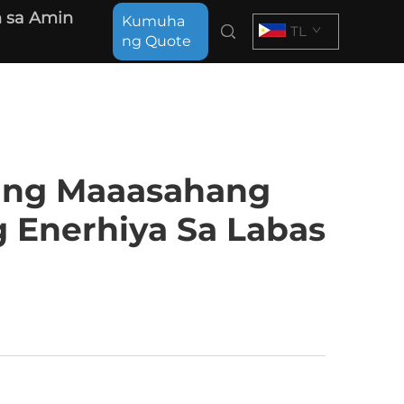
 sa Amin
Kumuha
TL
ng Quote
sang Maaasahang
 Enerhiya Sa Labas