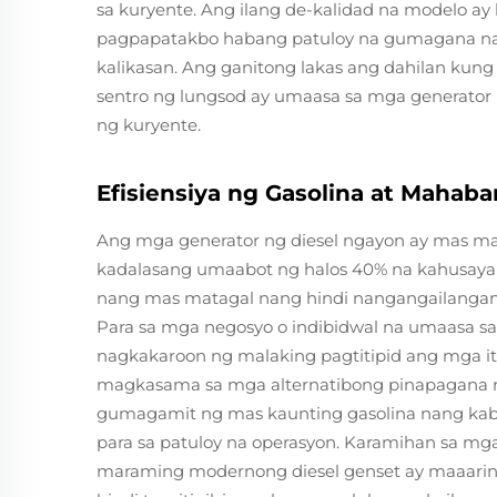
sa kuryente. Ang ilang de-kalidad na modelo ay 
pagpapatakbo habang patuloy na gumagana nan
kalikasan. Ang ganitong lakas ang dahilan ku
sentro ng lungsod ay umaasa sa mga generato
ng kuryente.
Efisiensiya ng Gasolina at Mahab
Ang mga generator ng diesel ngayon ay mas m
kadalasang umaabot ng halos 40% na kahusaya
nang mas matagal nang hindi nangangailangan 
Para sa mga negosyo o indibidwal na umaasa sa
nagkakaroon ng malaking pagtitipid ang mga i
magkasama sa mga alternatibong pinapagana ng
gumagamit ng mas kaunting gasolina nang kab
para sa patuloy na operasyon. Karamihan sa mga
maraming modernong diesel genset ay maaaring