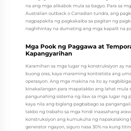
na ang mga alikabok mula sa bagyo. Para sa mg
Australian outback o Canadian tundra, ang pag
nagpapakita ng pagkakaiba sa pagitan ng pagku
naghihintay na dumating ang mga kapalit na pa
Mga Pook ng Paggawa at Tempor
Kapangyarihan
Karamihan sa mga lugar ng konstruksiyon ay n
buong oras, kaya maraming kontratista ang uma
operasyon. Ang mga makina na ito ay nagbibiga
kinakailangan para mapatakbo ang lahat mula
pangunahing sistema ng ilaw sa mga lugar ng pr
kaya nila ang biglang pagbabago sa pangangai
takbo ng trabaho sa mga hindi inaasahang araw n
konstruksiyon ang kumukuha ng napakalaking 
generator ngayon, siguro nasa 30% na kung t