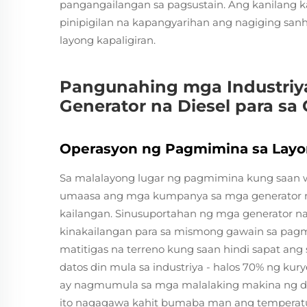
pangangailangan sa pagsustain. Ang kanilang k
pinipigilan na kapangyarihan ang nagiging sa
layong kapaligiran.
Pangunahing mga Industri
Generator na Diesel para sa
Operasyon ng Pagmimina sa Layo
Sa malalayong lugar ng pagmimina kung saan w
umaasa ang mga kumpanya sa mga generator 
kailangan. Sinusuportahan ng mga generator na 
kinakailangan para sa mismong gawain sa pagm
matitigas na terreno kung saan hindi sapat ang 
datos din mula sa industriya - halos 70% ng k
ay nagmumula sa mga malalaking makina ng die
ito nagagawa kahit bumaba man ang temperatu