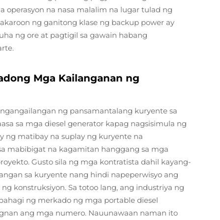
a operasyon na nasa malalim na lugar tulad ng
kakaroon ng ganitong klase ng backup power ay
ha ng ore at pagtigil sa gawain habang
rte.
adong Mga Kailanganan ng
angangailangan ng pansamantalang kuryente sa
asa sa mga diesel generator kapag nagsisimula ng
y ng matibay na suplay ng kuryente na
 sa mabibigat na kagamitan hanggang sa mga
oyekto. Gusto sila ng mga kontratista dahil kayang-
langan sa kuryente nang hindi napeperwisyo ang
g konstruksiyon. Sa totoo lang, ang industriya ng
bahagi ng merkado ng mga portable diesel
itingnan ang mga numero. Nauunawaan naman ito