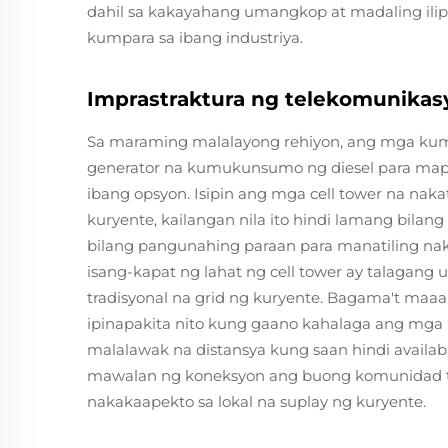
dahil sa kakayahang umangkop at madaling ilip
kumpara sa ibang industriya.
Imprastraktura ng telekomunikas
Sa maraming malalayong rehiyon, ang mga ku
generator na kumukunsumo ng diesel para map
ibang opsyon. Isipin ang mga cell tower na nak
kuryente, kailangan nila ito hindi lamang bil
bilang pangunahing paraan para manatiling naka
isang-kapat ng lahat ng cell tower ay talagang 
tradisyonal na grid ng kuryente. Bagama't maa
ipinapakita nito kung gaano kahalaga ang mga
malalawak na distansya kung saan hindi availabl
mawalan ng koneksyon ang buong komunidad 
nakakaapekto sa lokal na suplay ng kuryente.