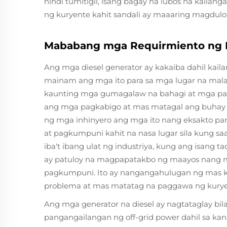
hindi tumitigil, isang bagay na lubos na kaila
ng kuryente kahit sandali ay maaaring magdul
Mababang mga Requirmiento ng 
Ang mga diesel generator ay kakaiba dahil kail
mainam ang mga ito para sa mga lugar na mala
kaunting mga gumagalaw na bahagi at mga par
ang mga pagkabigo at mas matagal ang buhay ng
ng mga inhinyero ang mga ito nang eksakto pa
at pagkumpuni kahit na nasa lugar sila kung saa
iba't ibang ulat ng industriya, kung ang isang t
ay patuloy na magpapatakbo ng maayos nang m
pagkumpuni. Ito ay nangangahulugan ng mas k
problema at mas matatag na paggawa ng kuryen
Ang mga generator na diesel ay nagtataglay bil
pangangailangan ng off-grid power dahil sa kan