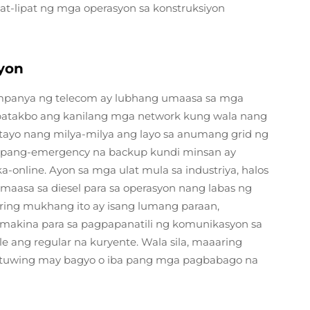
at-lipat ng mga operasyon sa konstruksiyon
yon
mpanya ng telecom ay lubhang umaasa sa mga
atakbo ang kanilang mga network kung wala nang
atayo nang milya-milya ang layo sa anumang grid ng
ang pang-emergency na backup kundi minsan ay
-online. Ayon sa mga ulat mula sa industriya, halos
umaasa sa diesel para sa operasyon nang labas ng
aring mukhang ito ay isang lumang paraan,
 makina para sa pagpapanatili ng komunikasyon sa
e ang regular na kuryente. Wala sila, maaaring
tuwing may bagyo o iba pang mga pagbabago na