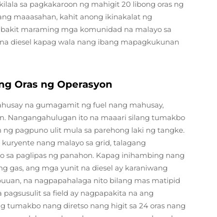
kilala sa pagkakaroon ng mahigit 20 libong oras ng
g maaasahan, kahit anong ikinakalat ng
ng bakit maraming mga komunidad na malayo sa
r na diesel kapag wala nang ibang mapagkukunan
ang Oras ng Operasyon
ahusay na gumagamit ng fuel nang mahusay,
n. Nangangahulugan ito na maaari silang tumakbo
ng pagpuno ulit mula sa parehong laki ng tangke.
 kuryente nang malayo sa grid, talagang
to sa paglipas ng panahon. Kapag inihambing nang
 gas, ang mga yunit na diesel ay karaniwang
uuan, na nagpapahalaga nito bilang mas matipid
 pagsusulit sa field ay nagpapakita na ang
 tumakbo nang diretso nang higit sa 24 oras nang