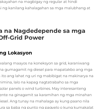
akayahan na magbigay ng regular at hindi
nhi ng kanilang kahalagahan sa mga malubhang at
ya na Nagdedepende sa mga
 Off-Grid Power
ng Lokasyon
alang maayos na koneksyon sa grid, karaniwang
na gumagamit ng diesel para mapatakbo ang mga
ito ang lahat ng uri ng mabibigat na makinarya na
imina, lalo na kapag nagtatrabaho sa mga
solar panels o wind turbines. May interesanteng
uryente na ginagamit sa karamihan ng mga minahan
sel. Ang tunay na mahalaga ay kung paano nila
ra sa baba ng punto ng pagyelo o kung kumakalat