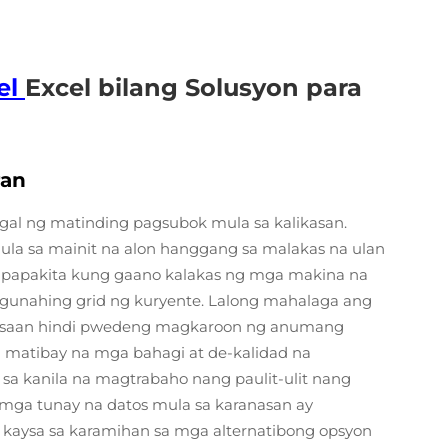
el
Excel bilang Solusyon para
ran
gal ng matinding pagsubok mula sa kalikasan.
la sa mainit na alon hanggang sa malakas na ulan
gpapakita kung gaano kalakas ng mga makina na
angunahing grid ng kuryente. Lalong mahalaga ang
g saan hindi pwedeng magkaroon ng anumang
g matibay na mga bahagi at de-kalidad na
sa kanila na magtrabaho nang paulit-ulit nang
 mga tunay na datos mula sa karanasan ay
 kaysa sa karamihan sa mga alternatibong opsyon