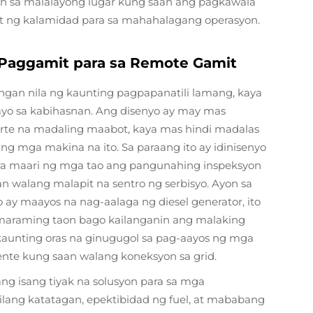
ngan sa malalayong lugar kung saan ang pagkawala
ot ng kalamidad para sa mahahalagang operasyon.
Paggamit para sa Remote Gamit
angan nila ng kaunting pagpapanatili lamang, kaya
yo sa kabihasnan. Ang disenyo ay may mas
te na madaling maabot, kaya mas hindi madalas
 mga makina na ito. Sa paraang ito ay idinisenyo
ra maari ng mga tao ang pangunahing inspeksyon
n walang malapit na sentro ng serbisyo. Ayon sa
ao ay maayos na nag-aalaga ng diesel generator, ito
araming taon bago kailanganin ang malaking
aunting oras na ginugugol sa pag-aayos ng mga
te kung saan walang koneksyon sa grid.
ang isang tiyak na solusyon para sa mga
ilang katatagan, epektibidad ng fuel, at mababang