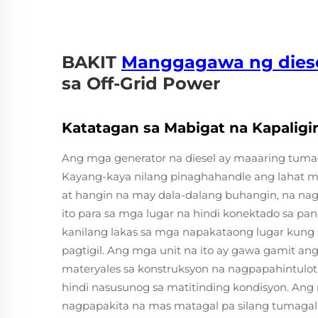
BAKIT
Manggagawa ng dies
sa Off-Grid Power
Katatagan sa Mabigat na Kapaligi
Ang mga generator na diesel ay maaaring tuma
Kayang-kaya nilang pinaghahandle ang lahat mu
at hangin na may dala-dalang buhangin, na na
ito para sa mga lugar na hindi konektado sa p
kanilang lakas sa mga napakataong lugar kun
pagtigil. Ang mga unit na ito ay gawa gamit an
materyales sa konstruksyon na nagpapahintulot 
hindi nasusunog sa matitinding kondisyon. Ang
nagpapakita na mas matagal pa silang tumagal