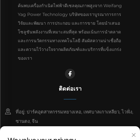
ค้นพบเครื่องกำเนิดไฟฟ้าดีเซลคุณภาพสูงจาก Weifang
Yag Power Technology บริษัทของเราบูรณาการการ
วิจัยและพัฒนา การประกอบ และการขาย โดยนำเสนอ
โซลูชันพลังงานที่เหมาะสมที่สุด พร้อมเน้นการนำตลาด
และการนวัตกรรมทางเทคโนโลยี สัมผัสความน่าเชื่อถือ
และความไว้วางใจจากผลิตภัณฑ์และบริการที่แข็งแกร่ง
ของเรา
ติดต่อเรา
ที่อยู่: ปาร์คอุตสาหกรรมหยางเหอ, เทศบาลเกาเหลียว, ไวฟั่ง,
ซานตง, จีน
8615006666497