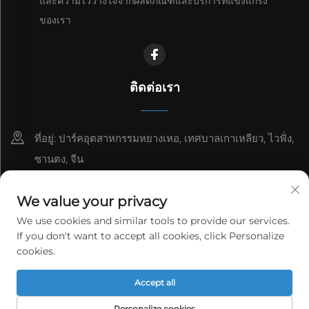
และความไว้วางใจจากผลิตภัณฑ์และบริการที่แข็งแกร่ง
ของเรา
ติดต่อเรา
ที่อยู่: ปาร์คอุตสาหกรรมหยางเหอ, เทศบาลเกาเหลียว, ไวฟั่ง,
ซานตง, จีน
8615006666497
We value your privacy
[email protected]
We use cookies and similar tools to provide our services.
If you don't want to accept all cookies, click Personalize
cookies.
ลิขสิทธิ์ © WeiFang Yag Power Technology Co., Ltd. สงวนสิทธิ์
Accept all
ทั้งหมด
นโยบายความเป็นส่วนตัว
Personalize cookies