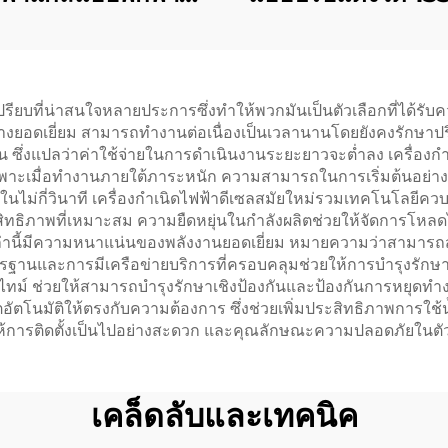
0 วัตต์ Inverter
วัตต์ กำลังไฟคงท
นเงียบ ขนาดเล็กใช้
ประหยัดเชื้อเพล
แก๊ส
รียบที่น่าสนใจหลายประการซึ่งทำให้พวกมันเป็นตัวเลือกที่ได้รับคว
ยอดเยี่ยม สามารถทำงานต่อเนื่องเป็นเวลานานโดยยังคงรักษาปร
ึ่งแปลว่าค่าใช้จ่ายในการดำเนินงานระยะยาวจะต่ำลง เครื่องกำเน
ฉพาะเมื่อทำงานภายใต้ภาระหนัก ความสามารถในการเริ่มต้นอย่างร
ไม่กี่วินาที เครื่องกำเนิดไฟฟ้าดีเซลสมัยใหม่รวมเทคโนโลยีควบค
ิทธิภาพที่เหมาะสม ความยืดหยุ่นในกำลังผลิตช่วยให้จัดการโหลด
านี้มีความหนาแน่นของพลังงานยอดเยี่ยม หมายความว่าสามารถสร้
รฐานและการมีเครือข่ายบริการที่ครอบคลุมช่วยให้การบำรุงรักษ
ม์ ช่วยให้สามารถบำรุงรักษาเชิงป้องกันและป้องกันการหยุดทำงานท
ตโนมัติให้ตรงกับความต้องการ ซึ่งช่วยเพิ่มประสิทธิภาพการใช้น้
ำให้การติดตั้งเป็นไปอย่างสะดวก และคุณลักษณะความปลอดภัยในตัวช
เคล็ดลับและเทคนิค