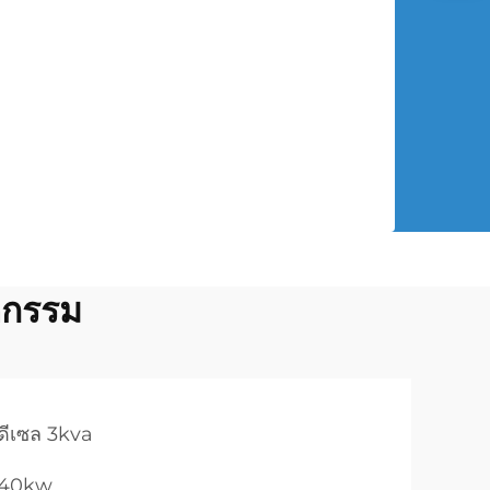
หกรรม
าดีเซล 3kva
ล 40kw