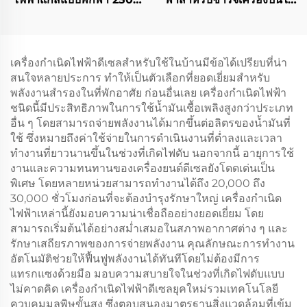
วัตต์ Inverter ทำงานเงียบ
ดีเซลโดยเฉพาะ
ขนาดเล็กใช้แก๊ส
เครื่องกำเนิดไฟฟ้าดีเซลสำหรับใช้ในบ้านมีข้อได้เปรียบที่น่า
สนใจหลายประการ ทำให้เป็นตัวเลือกที่ยอดเยี่ยมสำหรับ
พลังงานสำรองในที่พักอาศัย ก่อนอื่นเลย เครื่องกำเนิดไฟฟ้า
ชนิดนี้มีประสิทธิภาพในการใช้น้ำมันเชื้อเพลิงสูงกว่าประเภท
อื่น ๆ โดยสามารถจ่ายพลังงานได้มากขึ้นต่อลิตรของน้ำมันที่
ใช้ ซึ่งหมายถึงค่าใช้จ่ายในการดำเนินงานที่ต่ำลงและเวลา
ทำงานที่ยาวนานขึ้นในช่วงที่เกิดไฟดับ นอกจากนี้ อายุการใช้
งานและความทนทานของเครื่องยนต์ดีเซลยังโดดเด่นเป็น
พิเศษ โดยหลายหน่วยสามารถทำงานได้ถึง 20,000 ถึง
30,000 ชั่วโมงก่อนที่จะต้องบำรุงรักษาใหญ่ เครื่องกำเนิด
ไฟฟ้าเหล่านี้ยังมอบความน่าเชื่อถืออย่างยอดเยี่ยม โดย
สามารถเริ่มต้นได้อย่างสม่ำเสมอในสภาพอากาศต่าง ๆ และ
รักษาเสถียรภาพของการจ่ายพลังงาน คุณลักษณะการทำงาน
อัตโนมัติช่วยให้ฟื้นฟูพลังงานได้ทันทีโดยไม่ต้องมีการ
แทรกแซงด้วยมือ มอบความสบายใจในช่วงที่เกิดไฟดับแบบ
ไม่คาดคิด เครื่องกำเนิดไฟฟ้าดีเซลยุคใหม่รวมเทคโนโลยี
ควบคุมมลพิษขั้นสูง ซึ่งตอบสนองมาตรฐานสิ่งแวดล้อมที่เข้ม