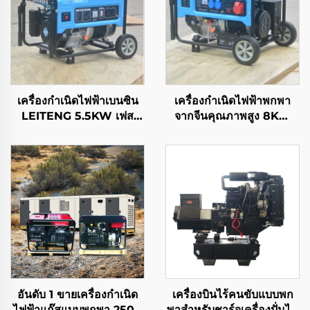
เครื่องกำเนิดไฟฟ้าเบนซิน
เครื่องกำเนิดไฟฟ้าพกพา
LEITENG 5.5KW เฟส
จากจีนคุณภาพสูง 8KW
เดียว ความจุกระบอกสูบ
พลังงานเรติง 6500 มี
420cc ความถี่
เอาท์พุตไฟฟ้าเฟสเดียว
50Hz/60Hz พลังงาน
ภายในโครงสร้างเครื่องยนต์
เรตинг 2KW แรงดันไฟฟ้า
สำหรับขาย
เรติง 380V ระบบดึงคืน
อันดับ 1 ขายเครื่องกำเนิด
เครื่องบินไร้คนขับแบบพก
ไฟฟ้าแก๊สแบบพกพา 2500
พาสำหรับชาร์จเครื่องปั่นไฟ