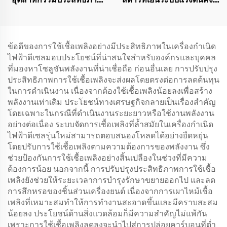
สูง Cummins 321 กิโล
อัตโนมัติ SDEC 35KW
วัตต์สำหรับแหล่งจ่ายไฟ
ทั่วไป
ข้อดีของการใช้เชื้อเพลิงอย่างมีประสิทธิภาพในเครื่องกำเนิด
ไฟฟ้าดีเซลมอบประโยชน์ที่น่าสนใจสำหรับองค์กรและบุคคล
ที่มองหาโซลูชันพลังงานที่น่าเชื่อถือ ก่อนอื่นเลย การปรับปรุง
ประสิทธิภาพการใช้เชื้อเพลิงจะส่งผลโดยตรงต่อการลดต้นทุน
ในการดำเนินงาน เนื่องจากต้องใช้เชื้อเพลิงน้อยลงเพื่อสร้าง
พลังงานเท่าเดิม ประโยชน์ทางเศรษฐกิจกลายเป็นเรื่องสำคัญ
โดยเฉพาะในกรณีที่ดำเนินงานระยะยาวหรือใช้งานพลังงาน
อย่างต่อเนื่อง ระบบจัดการเชื้อเพลิงที่ล้ำสมัยในเครื่องกำเนิด
ไฟฟ้าดีเซลรุ่นใหม่สามารถตอบสนองโหลดได้อย่างยืดหยุ่น
โดยปรับการใช้เชื้อเพลิงตามความต้องการของพลังงาน ซึ่ง
ช่วยป้องกันการใช้เชื้อเพลิงอย่างสิ้นเปลืองในช่วงที่มีความ
ต้องการน้อย นอกจากนี้ การปรับปรุงประสิทธิภาพการใช้เชื้อ
เพลิงยังช่วยให้ระยะเวลาการบำรุงรักษาขยายออกไป และลด
การสึกหรอของชิ้นส่วนเครื่องยนต์ เนื่องจากการเผาไหม้เชื้อ
เพลิงที่เหมาะสมทำให้การทำงานสะอาดขึ้นและมีคราบสะสม
น้อยลง ประโยชน์ด้านสิ่งแวดล้อมก็มีความสำคัญไม่แพ้กัน
เพราะการใช้เชื้อเพลิงลดลงจะนำไปสู่การปล่อยคาร์บอนที่ต่ำ